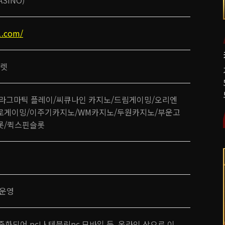
SINO)
1.com/
룰렛
라그마틱 플레이/씨큐나인 카지노/드림게이밍/오리엔
로게이밍/이주기카지노/WM카지노/두원카지노/부운고
롯/퀵스핀슬롯
 운영
화되어 pc나 테블릿pc 모바일 등, 온라인 상으로 이