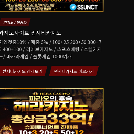
카지노 / 바카라
카지노사이트 썬시티카지노
가입첫충10% / 매충 5% / 100+25 200+50 300+7
5 400+100 / 라이브카지노 / 스포츠베팅 / 호텔카지
노/ 바카라게임 / 슬롯게임 1000여개
썬시티카지노 상세보기
썬시티카지노 바로가기