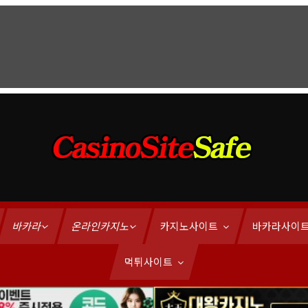
바카라
온라인카지노
카지노사이트
바카라사이
먹튀사이트