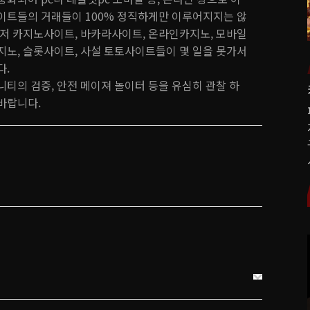
이트들의 거래들이 100% 정직하게만 이루어지지는 않
이저 카지노사이트, 바카라사이트, 온라인카지노, 모바일
지노, 슬롯사이트, 사설 토토사이트들이 몇 일을 못가서
다.
니티의 검증, 안전 메이져 놀이터 등을 유심히 관찰 하
바랍니다.