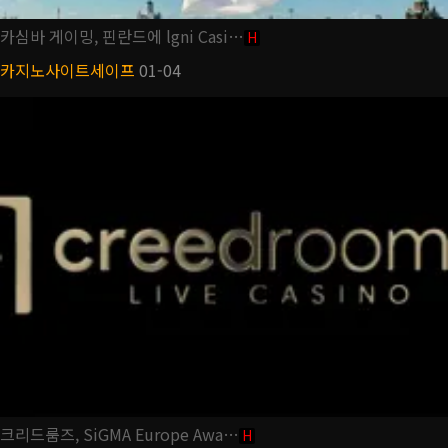
카심바 게이밍, 핀란드에 lgni Casi…
H
카지노사이트세이프
01-04
크리드룸즈, SiGMA Europe Awa…
H