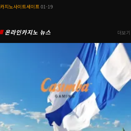
카지노사이트세이프
01-19
온라인카지노 뉴스
더보기