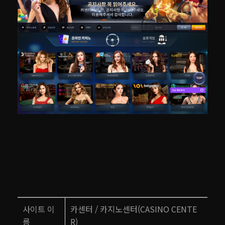
사이트 이
카센터 / 카지노센터(CASINO CENTE
름
R)