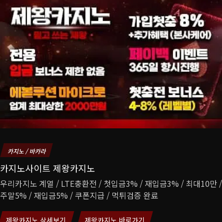
카지노 / 바카라
카지노사이트 제왕카지노
우리카지노 계열 / LTE충환전 / 첫입금3% / 재입금3% / 최대10만 /
주말5% / 재입금5% / 쿠폰지급 / 먹튀검증 완료
제왕카지노 상세보기
제왕카지노 바로가기