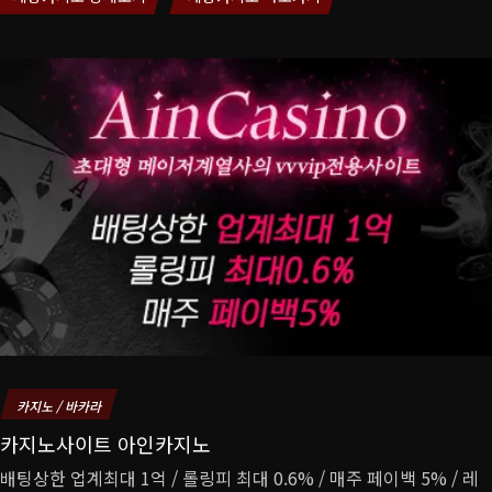
카지노 / 바카라
카지노사이트 아인카지노
배팅상한 업계최대 1억 / 롤링피 최대 0.6% / 매주 페이백 5% / 레