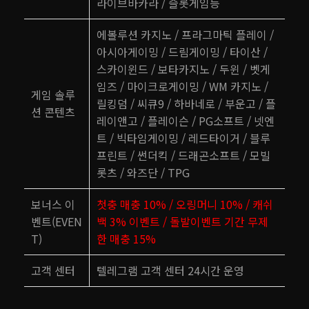
라이브바카라 / 슬롯게임등
에볼루션 카지노 / 프라그마틱 플레이 /
아시아게이밍 / 드림게이밍 / 타이산 /
스카이윈드 / 보타카지노 / 두윈 / 벳게
임즈 / 마이크로게이밍 / WM 카지노 /
게임 솔루
릴킹덤 / 씨큐9 / 하바네로 / 부운고 / 플
션 콘텐츠
레이앤고 / 플레이슨 / PG소프트 / 넷엔
트 / 빅타임게이밍 / 레드타이거 / 블루
프린트 / 썬더킥 / 드래곤소프트 / 모빌
롯츠 / 와즈단 / TPG
보너스 이
첫충 매충 10% / 오링머니 10% / 캐쉬
벤트(EVEN
백 3% 이벤트 / 돌발이벤트 기간 무제
T)
한 매충 15%
고객 센터
텔레그램 고객 센터 24시간 운영