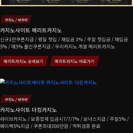
카지노 / 바카라
카지노사이트 메리트카지노
신규3만쿠폰지급 / 평일 첫입 / 재입금 3% / 주말 첫입금 / 재입금
5% / 매5% 올인쿠폰지급 / 우리카지노 계열 메리트카지노
메리트카지노 상세보기
메리트카지노 바로가기
카지노 / 바카라
카지노사이트 더킹카지노
라이브카지노 / 보증업체 입금시7/7/7% / 보너스지급 / 주말5% /
페이백5%지급 / 쿠폰최대300만원 / 먹튀검증 완료