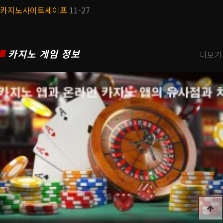
카지노사이트세이프
11-27
카지노 게임 정보
더보기