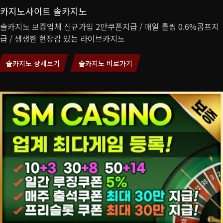
카지노사이트 솔카지노
솔카지노 보증업체 신규가입 2만쿠폰지급 / 매일 롤링 0.6%콤프지
급 / 생생한 현장감 있는 라이브카지노
솔카지노 상세보기
솔카지노 바로가기