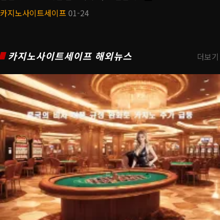
카지노사이트세이프
01-24
카지노사이트세이프 해외뉴스
더보기