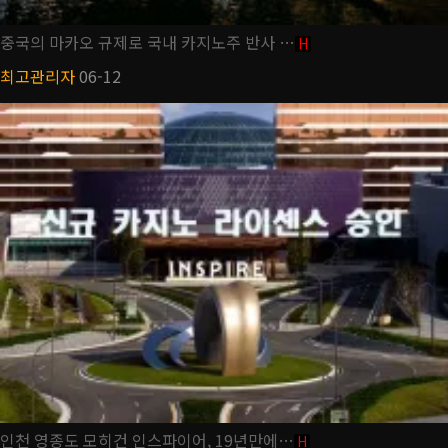
중국의 마카오 규제로 국내 카지노주 반사 …
H
최고관리자
06-12
인천 영종도 모히건 인스파이어, 19년만에…
H