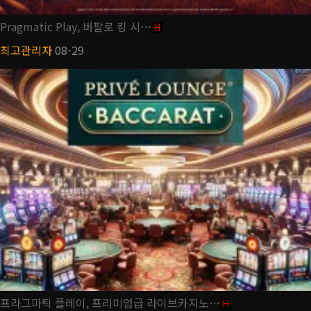
Pragmatic Play, 버팔로 킹 시…
H
최고관리자
08-29
프라그마틱 플레이, 프리미엄급 라이브카지노…
H