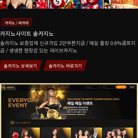
카지노 / 바카라
카지노사이트 솔카지노
솔카지노 보증업체 신규가입 2만쿠폰지급 / 매일 롤링 0.6%콤프지
급 / 생생한 현장감 있는 라이브카지노
솔카지노 상세보기
솔카지노 바로가기