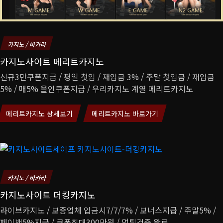
카지노 / 바카라
카지노사이트 메리트카지노
신규3만쿠폰지급 / 평일 첫입 / 재입금 3% / 주말 첫입금 / 재입금
5% / 매5% 올인쿠폰지급 / 우리카지노 계열 메리트카지노
메리트카지노 상세보기
메리트카지노 바로가기
카지노 / 바카라
카지노사이트 더킹카지노
라이브카지노 / 보증업체 입금시7/7/7% / 보너스지급 / 주말5% /
페이백5%지급 / 쿠폰최대300만원 / 먹튀검증 완료