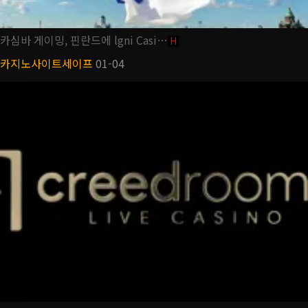
카심바 게이밍, 핀란드에 lgni Casi…
H
카지노사이트세이프
01-04