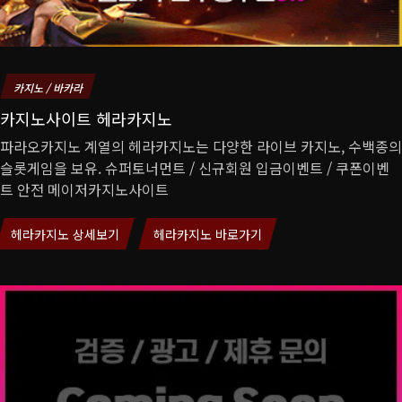
카지노 / 바카라
카지노사이트 헤라카지노
파라오카지노 계열의 헤라카지노는 다양한 라이브 카지노, 수백종의
슬롯게임을 보유. 슈퍼토너먼트 / 신규회원 입금이벤트 / 쿠폰이벤
트 안전 메이저카지노사이트
헤라카지노 상세보기
헤라카지노 바로가기