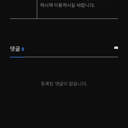
하시며 이용하시길 바랍니다.
댓글
0
등록된 댓글이 없습니다.