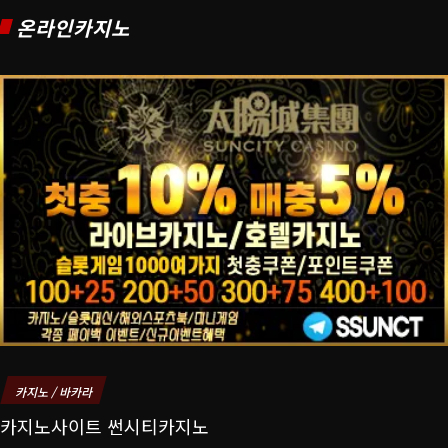
온라인카지노
카지노 / 바카라
카지노사이트 썬시티카지노