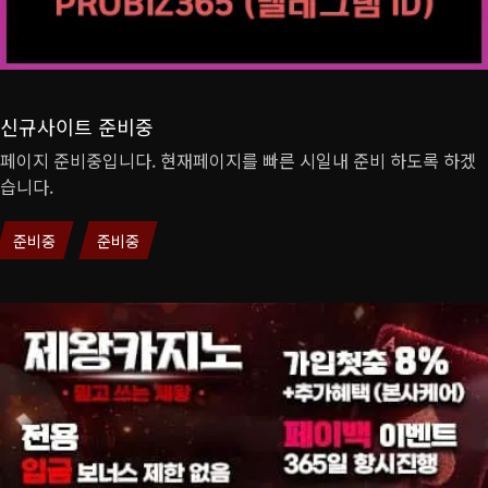
신규사이트 준비중
페이지 준비중입니다. 현재페이지를 빠른 시일내 준비 하도록 하겠
습니다.
준비중
준비중