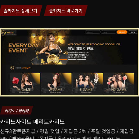
솔카지노 상세보기
솔카지노 바로가기
카지노 / 바카라
카지노사이트 메리트카지노
신규3만쿠폰지급 / 평일 첫입 / 재입금 3% / 주말 첫입금 / 재입금
5% / 매5% 올인쿠폰지급 / 우리카지노 계열 메리트카지노