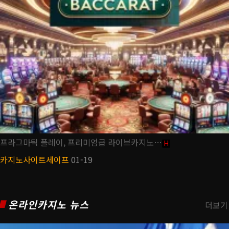
프라그마틱 플레이, 프리미엄급 라이브카지노…
H
카지노사이트세이프
01-19
온라인카지노 뉴스
더보기