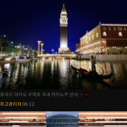
중국의 마카오 규제로 국내 카지노주 반사 …
H
최고관리자
06-12