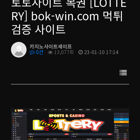
토토사이트 복권 [LOTTE
RY] bok-win.com 먹튀
검증 사이트
카지노사이트세이프
0건
13,077회
23-01-10 17:14