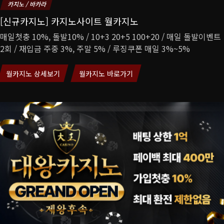
카지노 / 바카라
[신규카지노] 카지노사이트 월카지노
매일첫충 10%, 돌발10% / 10+3 20+5 100+20 / 매일 돌발이벤트
2회 / 재입금 주중 3%, 주말 5% / 루징쿠폰 매일 3%~5%
월카지노 상세보기
월카지노 바로가기