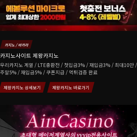
카지노 / 바카라
카지노사이트 제왕카지노
우리카지노 계열 / LTE충환전 / 첫입금3% / 재입금3% / 최대10만 /
주말5% / 재입금5% / 쿠폰지급 / 먹튀검증 완료
제왕카지노 상세보기
제왕카지노 바로가기