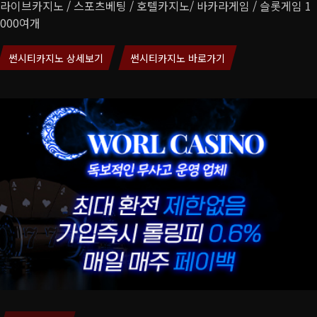
라이브카지노 / 스포츠베팅 / 호텔카지노/ 바카라게임 / 슬롯게임 1
000여개
썬시티카지노 상세보기
썬시티카지노 바로가기