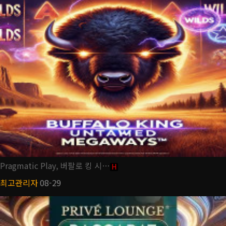
Pragmatic Play, 버팔로 킹 시…
H
최고관리자
08-29