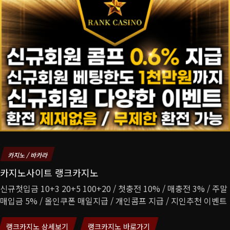
카지노 / 바카라
카지노사이트 랭크카지노
신규첫입금 10+3 20+5 100+20 / 첫충전 10% / 매충전 3% / 주말
매입금 5% / 올인쿠폰 매일지급 / 개인콤프 지급 / 지인추천 이벤트
랭크카지노 상세보기
랭크카지노 바로가기