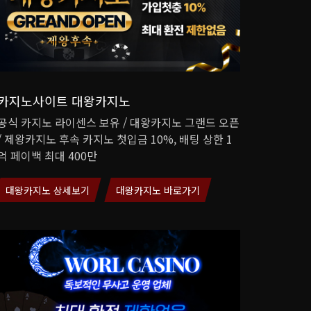
카지노사이트 대왕카지노
공식 카지노 라이센스 보유 / 대왕카지노 그랜드 오픈
/ 제왕카지노 후속 카지노 첫입금 10%, 배팅 상한 1
억 페이백 최대 400만
대왕카지노 상세보기
대왕카지노 바로가기