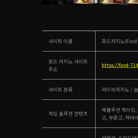
사이트 이름
포드카지노(Ford C
포드 카지노 사이트
https://ford-71
주소
사이트 분류
라이브카지노 / 
에볼루션 게이밍,
게임 솔루션 콘텐츠
고, 부운고, 하바
바카라, 스피드바카