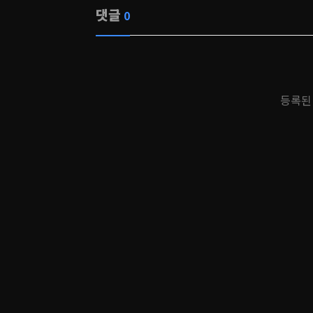
댓글
0
등록된