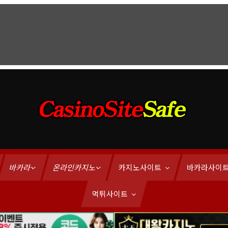
바카라
온라인카지노
카지노사이트
바카라사이
먹튀사이트