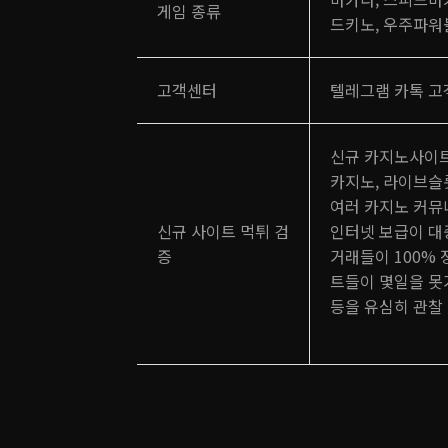
게임 종류
드키노, 우주파워
고객센터
텔레그램 카톡 고
신규 카지노사이트
카지노, 라이브슬
여러 카지노 커뮤
신규 사이트 먹튀 검
인터넷 보급이 
증
거래들이 100%
트들이 몇일을 못
등을 유심히 관찰