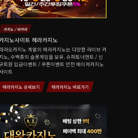
카지노 / 바카라
카지노사이트 헤라카지노
파라오카지노 계열의 헤라카지노는 다양한 라이브 카
지노, 수백종의 슬롯게임을 보유. 슈퍼토너먼트 / 신
규회원 입금이벤트 / 쿠폰이벤트 안전 메이저카지노
사이트
헤라카지노 상세보기
헤라카지노 바로가기