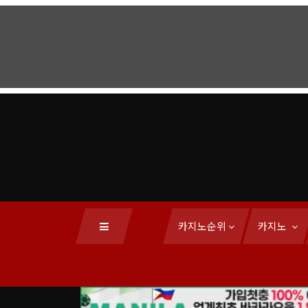
카지노순위
카지노