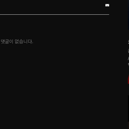
 댓글이 없습니다.