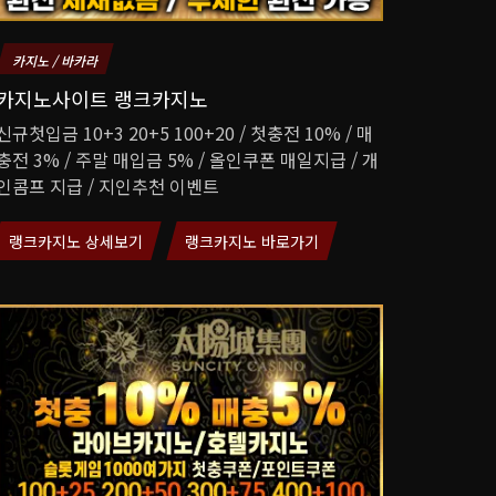
카지노 / 바카라
카지노사이트 랭크카지노
신규첫입금 10+3 20+5 100+20 / 첫충전 10% / 매
충전 3% / 주말 매입금 5% / 올인쿠폰 매일지급 / 개
인콤프 지급 / 지인추천 이벤트
랭크카지노 상세보기
랭크카지노 바로가기