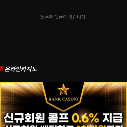
등록된 댓글이 없습니다.
온라인카지노