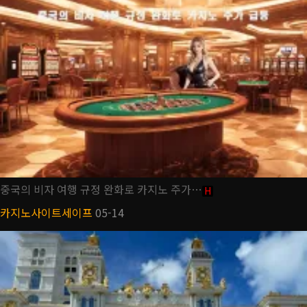
중국의 비자 여행 규정 완화로 카지노 주가…
H
카지노사이트세이프
05-14