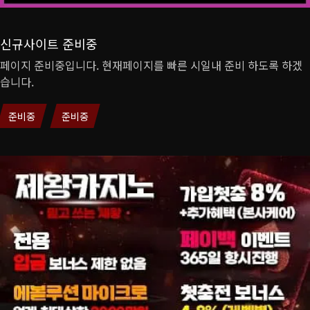
신규사이트 준비중
페이지 준비중입니다. 현재페이지를 빠른 시일내 준비 하도록 하겠
습니다.
준비중
준비중