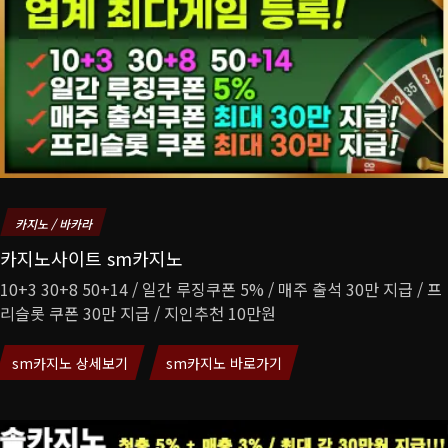
카지노 / 바카라
카지노사이트 sm카지노
10+3 30+8 50+14 / 일간 루징쿠폰 5% / 매주 출석 30만 지급 / 프
리슬롯 쿠폰 30만 지급 / 지인추천 10만원
sm카지노 상세보기
sm카지노 바로가기