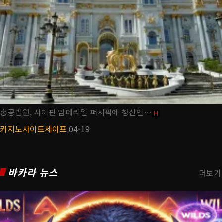
홍콩법원, 사이판 임페리얼 퍼시픽에 청산인…
H
카지노사이트세이프
04-19
바카라 뉴스
더보기