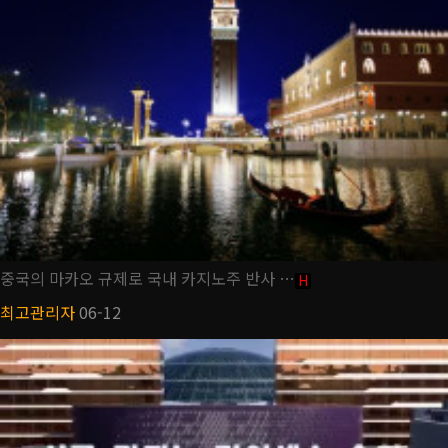
중국의 마카오 규제로 국내 카지노주 반사 …
H
최고관리자
06-12