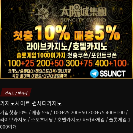
카지노 / 바카라
카지노사이트 썬시티카지노
가입첫충10% / 매충 5% / 100+25 200+50 300+75 400+100 /
라이브카지노 / 스포츠베팅 / 호텔카지노/ 바카라게임 / 슬롯게임 1
000여개