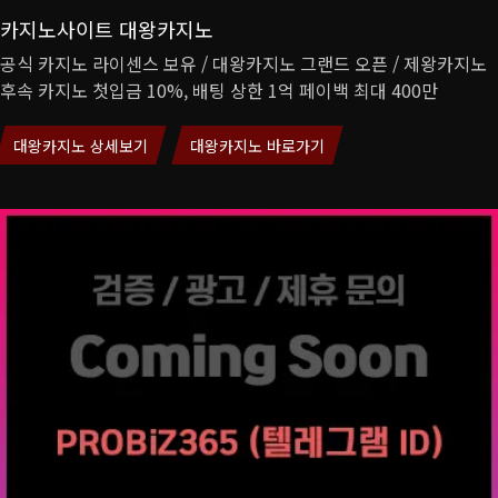
카지노사이트 대왕카지노
공식 카지노 라이센스 보유 / 대왕카지노 그랜드 오픈 / 제왕카지노
후속 카지노 첫입금 10%, 배팅 상한 1억 페이백 최대 400만
대왕카지노 상세보기
대왕카지노 바로가기