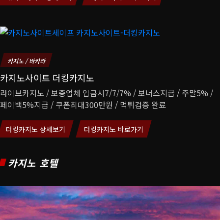
카지노 / 바카라
카지노사이트 더킹카지노
라이브카지노 / 보증업체 입금시7/7/7% / 보너스지급 / 주말5% /
페이백5%지급 / 쿠폰최대300만원 / 먹튀검증 완료
더킹카지노 상세보기
더킹카지노 바로가기
카지노 호텔