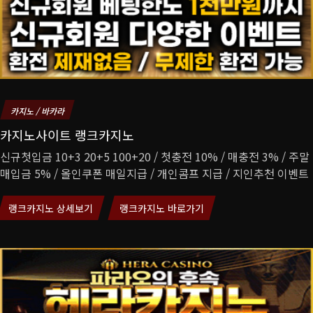
카지노 / 바카라
카지노사이트 랭크카지노
신규첫입금 10+3 20+5 100+20 / 첫충전 10% / 매충전 3% / 주말
매입금 5% / 올인쿠폰 매일지급 / 개인콤프 지급 / 지인추천 이벤트
랭크카지노 상세보기
랭크카지노 바로가기