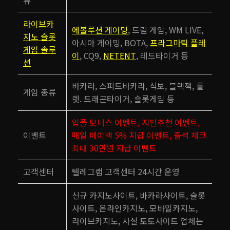
라이브카
에볼루션 게이밍
, 드림 게임, WM LIVE,
지노 슬롯
아시아 게이밍, BOTA,
프라그마틱 플레
게임 솔루
이
, CQ9,
NETENT
, 레드타이거 등
션
바카라, 스피드바카라, 식보, 블랙잭, 룰
게임 종류
렛. 드래곤타이거, 슬롯게임 등
입플 보너스 이벤트, 지인추천 이벤트,
이벤트
매일 페이백 5% 지급 이벤트, 출석 체크
최대 30만원 지급 이벤트
고객센터
텔레그램 고객센터 24시간 운영
신규 카지노사이트, 바카라사이트, 슬롯
사이트, 온라인카지노, 모바일카지노,
라이브카지노, 사설 토토사이트 업체는