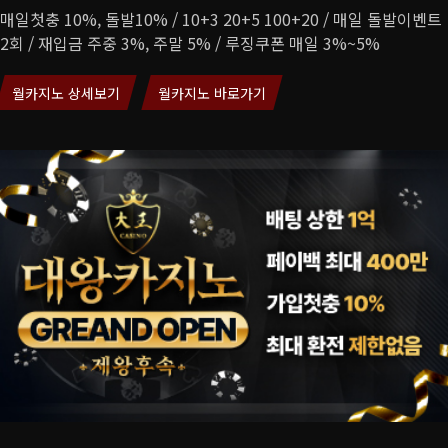
매일첫충 10%, 돌발10% / 10+3 20+5 100+20 / 매일 돌발이벤트
2회 / 재입금 주중 3%, 주말 5% / 루징쿠폰 매일 3%~5%
월카지노 상세보기
월카지노 바로가기