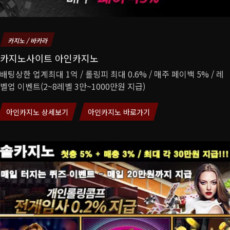
카지노 / 바카라
카지노사이트 아인카지노
배팅상한 업계최대 1억 / 롤링피 최대 0.6% / 매주 페이백 5% / 레
벨업 이벤트(2~8레벨 3만~1000만원 지급)
아인카지노 상세보기
아인카지노 바로가기