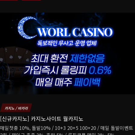
카지노 / 바카라
[신규카지노] 카지노사이트 월카지노
매일첫충 10%, 돌발10% / 10+3 20+5 100+20 / 매일 돌발이벤트