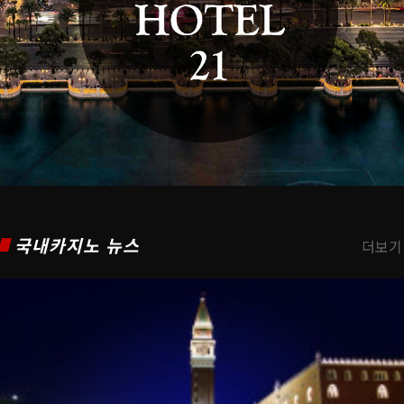
국내카지노 뉴스
더보기