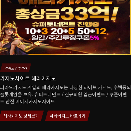
카지노 / 바카라
카지노사이트 헤라카지노
파라오카지노 계열의 헤라카지노는 다양한 라이브 카지노, 수백종의
슬롯게임을 보유. 슈퍼토너먼트 / 신규회원 입금이벤트 / 쿠폰이벤
트 안전 메이저카지노사이트
헤라카지노 상세보기
헤라카지노 바로가기