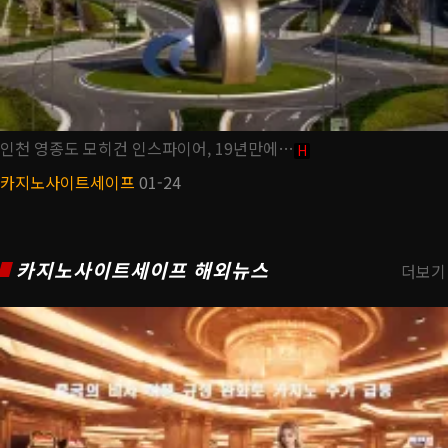
인천 영종도 모히건 인스파이어, 19년만에…
H
카지노사이트세이프
01-24
카지노사이트세이프 해외뉴스
더보기