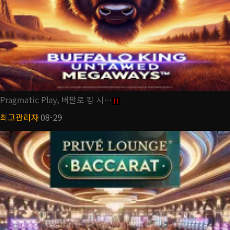
Pragmatic Play, 버팔로 킹 시…
H
최고관리자
08-29