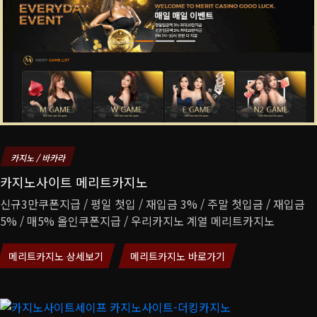
카지노 / 바카라
카지노사이트 메리트카지노
신규3만쿠폰지급 / 평일 첫입 / 재입금 3% / 주말 첫입금 / 재입금
5% / 매5% 올인쿠폰지급 / 우리카지노 계열 메리트카지노
메리트카지노 상세보기
메리트카지노 바로가기