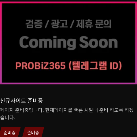
신규사이트 준비중
페이지 준비중입니다. 현재페이지를 빠른 시일내 준비 하도록 하겠
습니다.
준비중
준비중