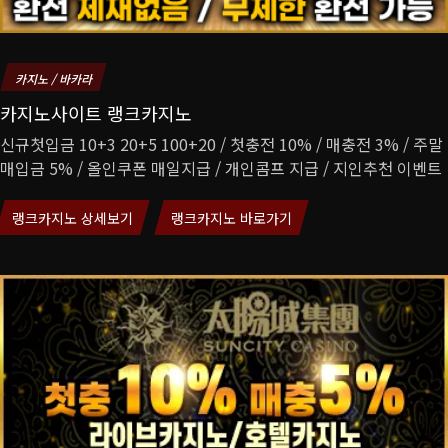
카지노 / 바카라
카지노사이트 랭크카지노
신규첫입금 10+3 20+5 100+20 / 첫충전 10% / 매충전 3% / 주말
매입금 5% / 올인쿠폰 매일지급 / 개인콤프 지급 / 지인추천 이벤트
랭크카지노 상세보기
랭크카지노 바로가기