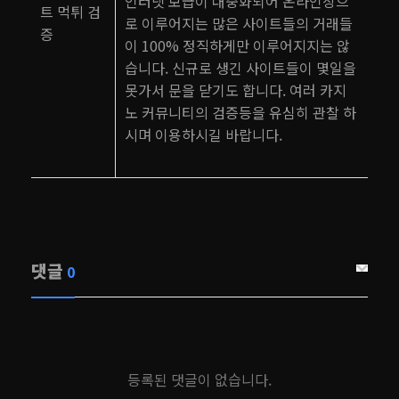
인터넷 보급이 대중화되어 온라인상으
트 먹튀 검
로 이루어지는 많은 사이트들의 거래들
증
이 100% 정직하게만 이루어지지는 않
습니다. 신규로 생긴 사이트들이 몇일을
못가서 문을 닫기도 합니다. 여러 카지
노 커뮤니티의 검증등을 유심히 관찰 하
시며 이용하시길 바랍니다.
댓글
0
등록된 댓글이 없습니다.