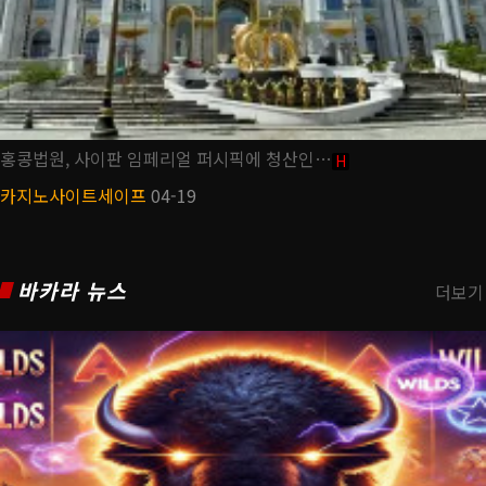
홍콩법원, 사이판 임페리얼 퍼시픽에 청산인…
H
카지노사이트세이프
04-19
바카라 뉴스
더보기