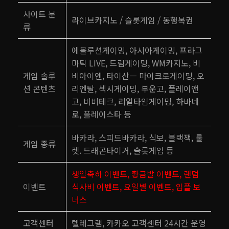
사이트 분
라이브카지노 / 슬롯게임 / 동행복권
류
에볼루션게이밍, 아시아게이밍, 프라그
마틱 LIVE, 드림게이밍, WM카지노, 비
게임 솔루
비아이엔, 타이산ㅡ 마이크로게이밍, 오
션 콘텐츠
리엔탈, 섹시게이밍, 부운고, 플레이앤
고, 비비테크, 리얼타임게이밍, 하바네
로, 플레이스타 등
바카라, 스피드바카라, 식보, 블랙잭, 룰
게임 종류
렛. 드래곤타이거, 슬롯게임 등
생일축하 이벤트, 황금발 이벤트, 랜덤
이벤트
식사비 이벤트, 요일별 이벤트, 입플 보
너스
고객센터
텔레그램, 카카오 고객센터 24시간 운영