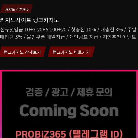
카지노 / 바카라
카지노사이트 랭크카지노
신규첫입금 10+3 20+5 100+20 / 첫충전 10% / 매충전 3% / 주말
매입금 5% / 올인쿠폰 매일지급 / 개인콤프 지급 / 지인추천 이벤트
랭크카지노 상세보기
랭크카지노 바로가기