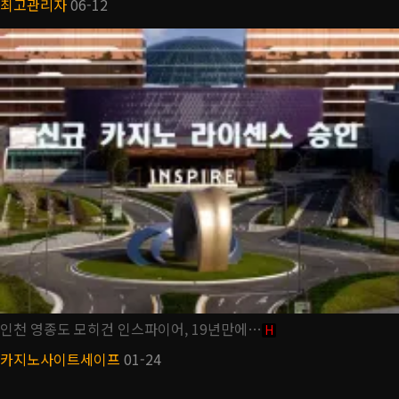
최고관리자
06-12
인천 영종도 모히건 인스파이어, 19년만에…
H
카지노사이트세이프
01-24