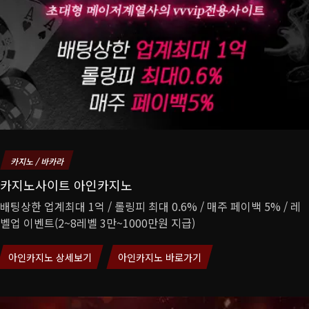
카지노 / 바카라
카지노사이트 아인카지노
배팅상한 업계최대 1억 / 롤링피 최대 0.6% / 매주 페이백 5% / 레
벨업 이벤트(2~8레벨 3만~1000만원 지급)
아인카지노 상세보기
아인카지노 바로가기