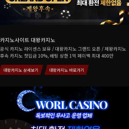
카지노사이트 대왕카지노
공식 카지노 라이센스 보유 / 대왕카지노 그랜드 오픈 / 제왕카지노
후속 카지노 첫입금 10%, 배팅 상한 1억 페이백 최대 400만
대왕카지노 상세보기
대왕카지노 바로가기