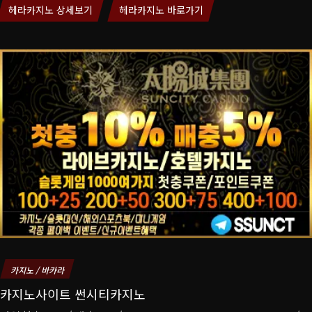
헤라카지노 상세보기
헤라카지노 바로가기
카지노 / 바카라
카지노사이트 썬시티카지노