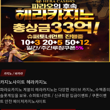
카지노 / 바카라
카지노사이트 헤라카지노
파라오카지노 계열의 헤라카지노는 다양한 라이브 카지노, 수백종의
슬롯게임을 보유. 슈퍼토너먼트 / 신규회원 입금이벤트 / 쿠폰이벤
트 안전 메이저카지노사이트