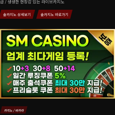
급 / 생생한 현장감 있는 라이브카지노
솔카지노 상세보기
솔카지노 바로가기
카지노 / 바카라