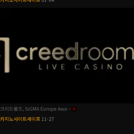
크리드룸즈, SiGMA Europe Awa…
H
카지노사이트세이프
11-27