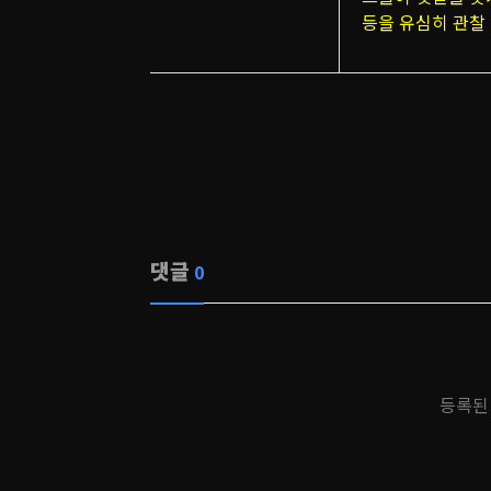
등을 유심히 관찰
댓글
0
등록된