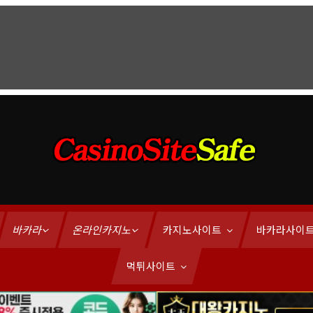
바카라
온라인카지노
카지노사이트
바카라사이
먹튀사이트