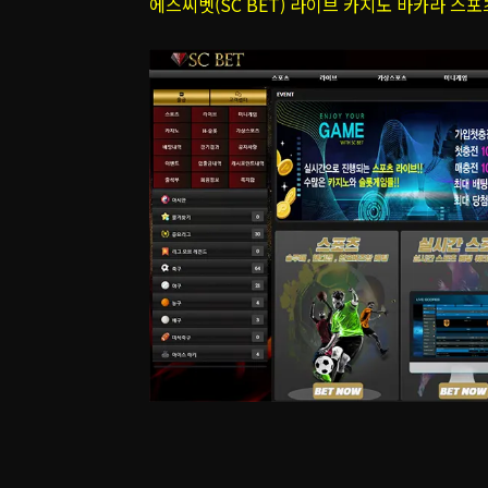
에스씨벳(SC BET) 라이브 카지노 바카라 