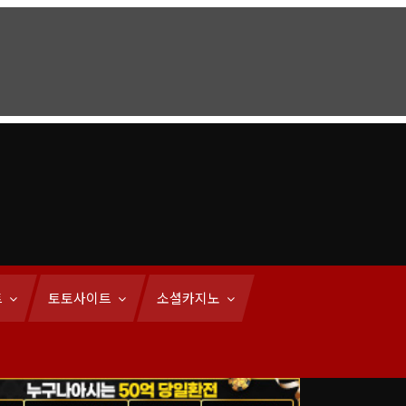
트
토토사이트
소셜카지노