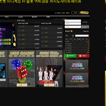
스포츠벳 미니게임 H-슬롯 먹튀검증 카지노사이트세이프