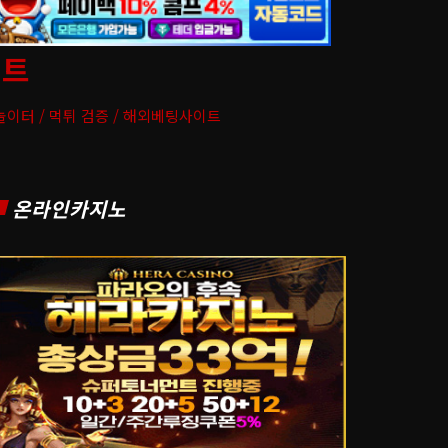
이트
놀이터 / 먹튀 검증 / 해외베팅사이트
온라인카지노