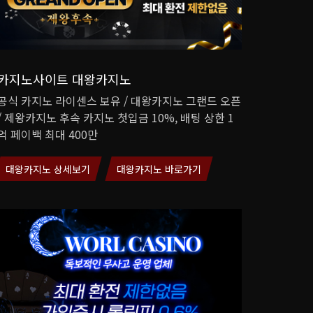
카지노사이트 대왕카지노
공식 카지노 라이센스 보유 / 대왕카지노 그랜드 오픈
/ 제왕카지노 후속 카지노 첫입금 10%, 배팅 상한 1
억 페이백 최대 400만
대왕카지노 상세보기
대왕카지노 바로가기