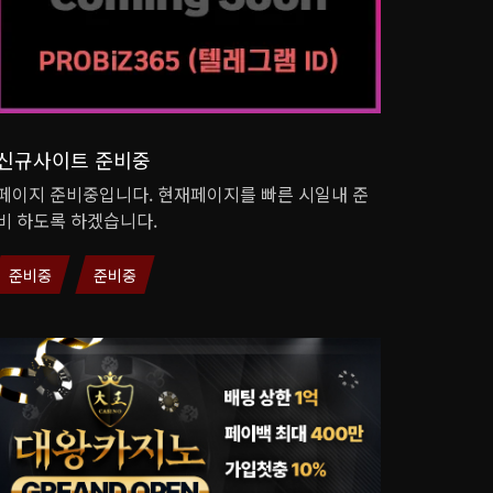
신규사이트 준비중
페이지 준비중입니다. 현재페이지를 빠른 시일내 준
비 하도록 하겠습니다.
준비중
준비중