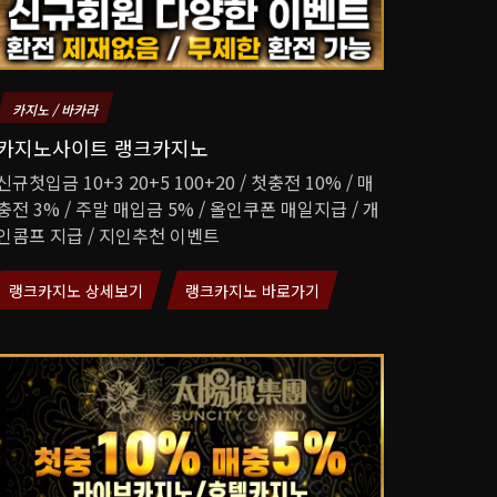
카지노 / 바카라
카지노사이트 랭크카지노
신규첫입금 10+3 20+5 100+20 / 첫충전 10% / 매
충전 3% / 주말 매입금 5% / 올인쿠폰 매일지급 / 개
인콤프 지급 / 지인추천 이벤트
랭크카지노 상세보기
랭크카지노 바로가기