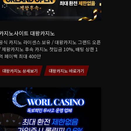
카지노사이트 대왕카지노
공식 카지노 라이센스 보유 / 대왕카지노 그랜드 오픈
/ 제왕카지노 후속 카지노 첫입금 10%, 배팅 상한 1
억 페이백 최대 400만
대왕카지노 상세보기
대왕카지노 바로가기