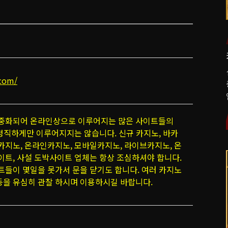
.com/
대중화되어 온라인상으로 이루어지는 많은 사이트들의
 정직하게만 이루어지지는 않습니다. 신규 카지노, 바카
카지노, 온라인카지노, 모바일카지노, 라이브카지노, 온
이트, 사설 도박사이트 업체는 항상 조심하셔야 합니다.
트들이 몇일을 못가서 문을 닫기도 합니다. 여러 카지노
을 유심히 관찰 하시며 이용하시길 바랍니다.