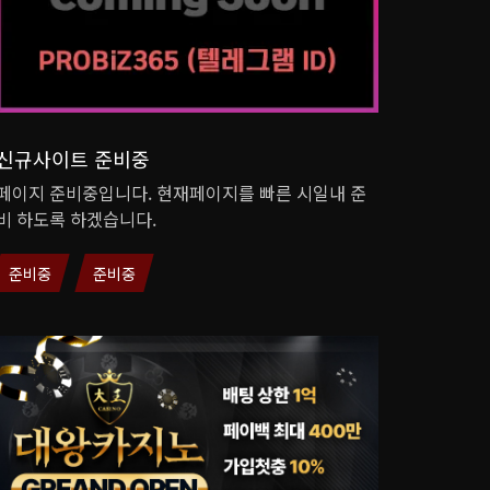
신규사이트 준비중
페이지 준비중입니다. 현재페이지를 빠른 시일내 준
비 하도록 하겠습니다.
준비중
준비중