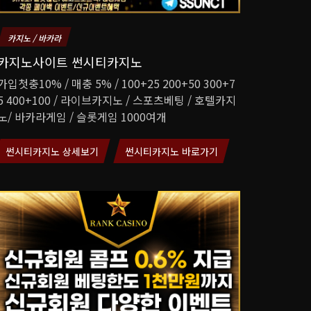
카지노 / 바카라
카지노사이트 썬시티카지노
가입첫충10% / 매충 5% / 100+25 200+50 300+7
5 400+100 / 라이브카지노 / 스포츠베팅 / 호텔카지
노/ 바카라게임 / 슬롯게임 1000여개
썬시티카지노 상세보기
썬시티카지노 바로가기