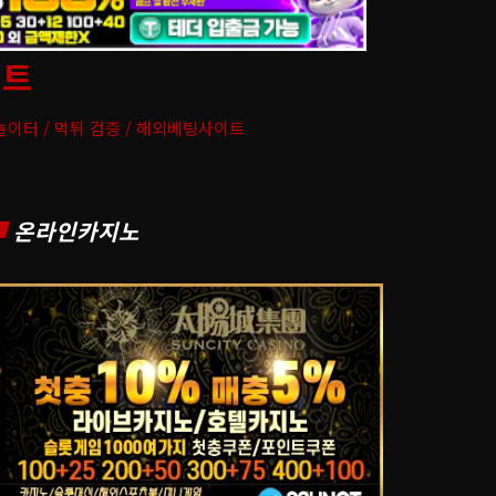
이트
놀이터 / 먹튀 검증 / 해외베팅사이트
온라인카지노