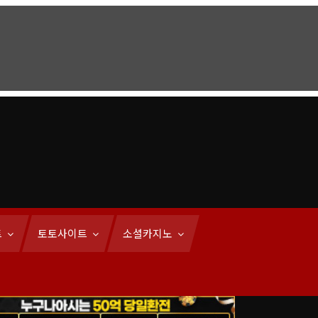
트
토토사이트
소셜카지노