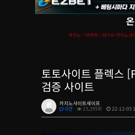
온
카지노 / 바카라 / 라이브 카지노사
토토사이트 플렉스 [Fle
검증 사이트
카지노사이트세이프
0건
15,295회
22-12-05 