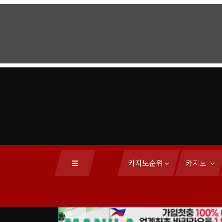
카지노순위
카지노