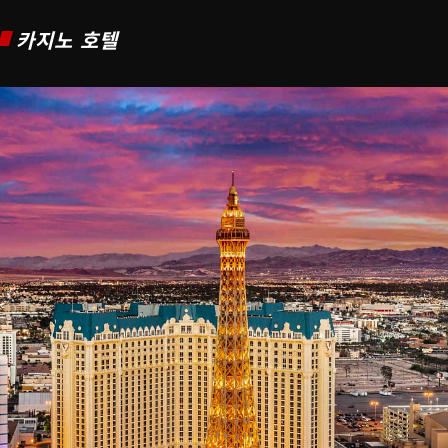
카지노 호텔