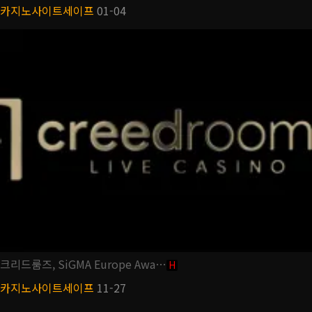
카지노사이트세이프
01-04
크리드룸즈, SiGMA Europe Awa…
H
카지노사이트세이프
11-27