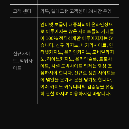
고객 센터
카톡, 텔레그램 고객센터 24시간 운영
인터넷 보급이 대중화되어 온라인상으
로 이루어지는 많은 사이트들의 거래들
이 100% 정직하게만 이루어지지는 않
습니다. 신규 카지노, 바카라사이트, 인
터넷카지노, 온라인카지노, 모바일카지
신규사이
노, 라이브카지노, 온라인슬롯, 토토사
트, 먹튀사
이트, 사설 도박사이트 업체는 항상 조
이트
심하셔야 합니다. 신규로 생긴 사이트들
이 몇일을 못가서 문을 닫기도 합니다.
여러 카지노 커뮤니티의 검증등을 유심
히 관찰 하시며 이용하시길 바랍니다.