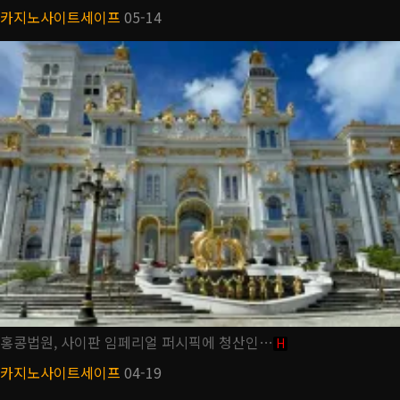
카지노사이트세이프
05-14
홍콩법원, 사이판 임페리얼 퍼시픽에 청산인…
H
카지노사이트세이프
04-19