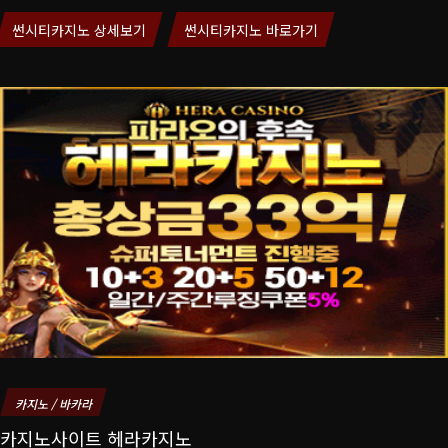
썬시티카지노 상세보기
썬시티카지노 바로가기
카지노 / 바카라
카지노사이트 헤라카지노