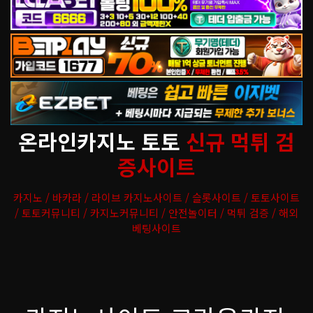
온라인카지노 토토
신규 먹튀 검
증사이트
카지노 / 바카라 / 라이브 카지노사이트 / 슬롯사이트 / 토토사이트
/ 토토커뮤니티 / 카지노커뮤니티 / 안전놀이터 / 먹튀 검증 / 해외
베팅사이트