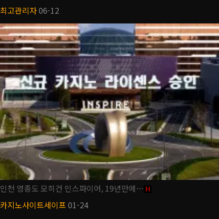
최고관리자
06-12
인천 영종도 모히건 인스파이어, 19년만에…
H
카지노사이트세이프
01-24