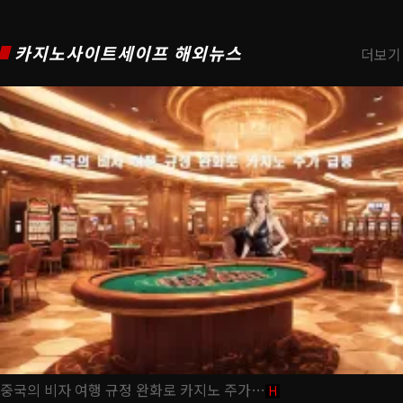
카지노사이트세이프 해외뉴스
더보기
중국의 비자 여행 규정 완화로 카지노 주가…
H