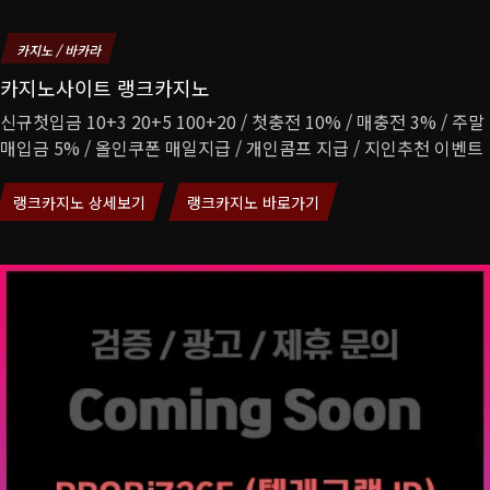
카지노 / 바카라
카지노사이트 랭크카지노
신규첫입금 10+3 20+5 100+20 / 첫충전 10% / 매충전 3% / 주말
매입금 5% / 올인쿠폰 매일지급 / 개인콤프 지급 / 지인추천 이벤트
랭크카지노 상세보기
랭크카지노 바로가기