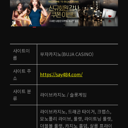
사이트이
부자카지노(BUJA CASINO)
름
사이트 주
https://say484.com/
소
사이트 분
라이브카지노 / 슬롯게임
류
라이브카지노, 드래곤 타이거, 크랩스,
모노폴리 라이브, 룰렛, 라이트닝 룰렛,
더블볼 룰렛, 카지노 홀덤, 살롱 프라이