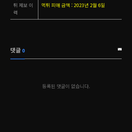
튀 제보 이
먹튀 피애 금액 : 2023년 2월 6일
력
댓글
0
등록된 댓글이 없습니다.