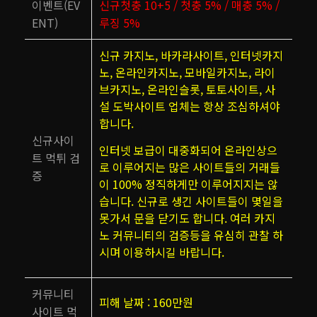
이벤트(EV
신규첫충 10+5 / 첫충 5% / 매충 5% /
ENT)
루징 5%
신규 카지노, 바카라사이트, 인터넷카지
노, 온라인카지노, 모바일카지노, 라이
브카지노, 온라인슬롯, 토토사이트, 사
설 도박사이트 업체는 항상 조심하셔야
합니다.
신규사이
인터넷 보급이 대중화되어 온라인상으
트 먹튀 검
로 이루어지는 많은 사이트들의 거래들
증
이 100% 정직하게만 이루어지지는 않
습니다. 신규로 생긴 사이트들이 몇일을
못가서 문을 닫기도 합니다. 여러 카지
노 커뮤니티의 검증등을 유심히 관찰 하
시며 이용하시길 바랍니다.
커뮤니티
피해 날짜 : 160만원
사이트 먹