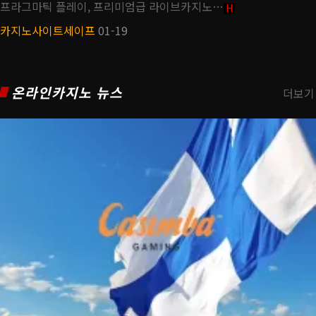
프라그마틱 플레이, 프리미엄급 라이브카지노…
H
카지노사이트세이프
01-19
온라인카지노 뉴스
더보기