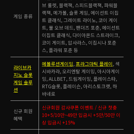
브 룰렛, 블랙잭, 스피드블랙잭, 파워블
랙잭, 메가볼, 슬롯 게임, 에이선트 이집
게임 종류
트 클래식, 그레이트 라이노, 코이 게이
트, 불 오브 데드, 팬더즈 포춘, 에이선트
이집트 클래식, 다이아몬드 스트라이크,
코이 게이트, 압사라스, 이집시나 포춘
스, 플라워 포춘 등
에볼루션게이밍
,
프라그마틱 플레이
, 섹
라이브카
시바카라, 오리엔탈 게이밍, 아시아게이
지노 슬롯
밍, ALLBET, 드림게이밍, 플레이스타,
게임 솔루
RTG슬롯, 플레이슨, 아리스토크랫, 하
션
바네로
신규회원 감사쿠폰 이벤트 / 신규 첫충
신규 회원
10+5/10만~49만 입금시 +5만/50만 이
혜택
상 입금시 +15%