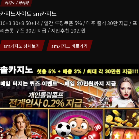
카지노 / 바카라
카지노사이트 sm카지노
10+3 30+8 50+14 / 일간 루징쿠폰 5% / 매주 출석 30만 지급 / 프
리슬롯 쿠폰 30만 지급 / 지인추천 10만원
sm카지노 상세보기
sm카지노 바로가기