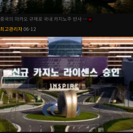
중국의 마카오 규제로 국내 카지노주 반사 …
H
최고관리자
06-12