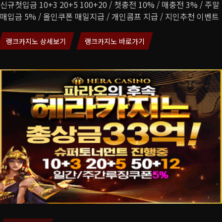
신규첫입금 10+3 20+5 100+20 / 첫충전 10% / 매충전 3% / 주말
매입금 5% / 올인쿠폰 매일지급 / 개인콤프 지급 / 지인추천 이벤트
랭크카지노 상세보기
랭크카지노 바로가기