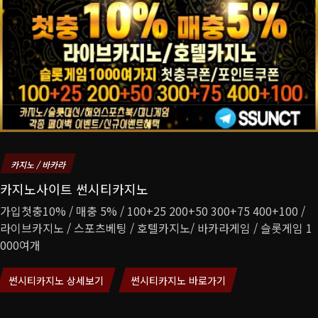
카지노 / 바카라
카지노사이트 썬시티카지노
가입첫충10% / 매충 5% / 100+25 200+50 300+75 400+100 /
라이브카지노 / 스포츠베팅 / 호텔카지노/ 바카라게임 / 슬롯게임 1
000여개
썬시티카지노 상세보기
썬시티카지노 바로가기