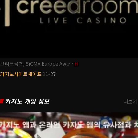
크리드룸즈, SiGMA Europe Awa…
H
카지노사이트세이프
11-27
카지노 게임 정보
더보기