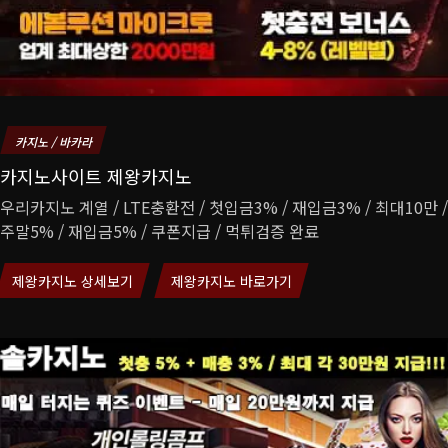
카지노 / 바카라
카지노사이트 제왕카지노
우리카지노 계열 / LTE충환전 / 첫입금3% / 재입금3% / 최대10만 /
주말5% / 재입금5% / 쿠폰지급 / 먹튀검증 완료
제왕카지노 상세보기
제왕카지노 바로가기