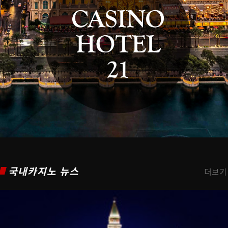
국내카지노 뉴스
더보기