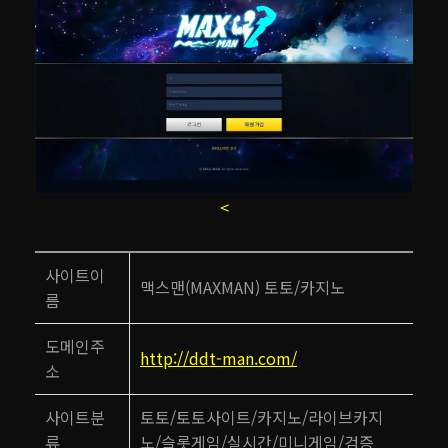
<
사이트이
맥스맨(MAXMAN) 토토/카지노
름
도메인주
http://ddt-man.com/
소
사이트분
토토/토토사이트/카지노/라이브카지
류
노/슬롯게임/실시간/미니게임/검증