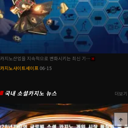
카지노산업을 지속적으로 변화시키는 최신 기…
H
카지노사이트세이프
06-15
국내 소셜카지노 뉴스
더보기