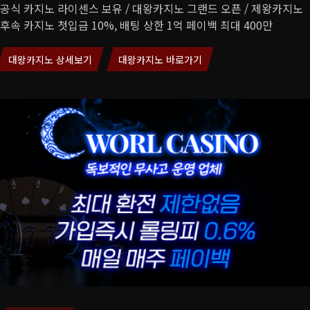
공식 카지노 라이센스 보유 / 대왕카지노 그랜드 오픈 / 제왕카지노
후속 카지노 첫입금 10%, 배팅 상한 1억 페이백 최대 400만
대왕카지노 상세보기
대왕카지노 바로가기