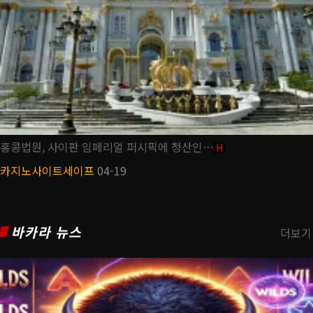
홍콩법원, 사이판 임페리얼 퍼시픽에 청산인…
H
카지노사이트세이프
04-19
바카라 뉴스
더보기