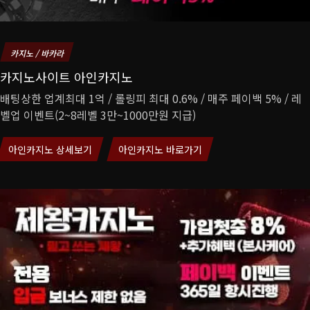
카지노 / 바카라
카지노사이트 아인카지노
배팅상한 업계최대 1억 / 롤링피 최대 0.6% / 매주 페이백 5% / 레
벨업 이벤트(2~8레벨 3만~1000만원 지급)
아인카지노 상세보기
아인카지노 바로가기