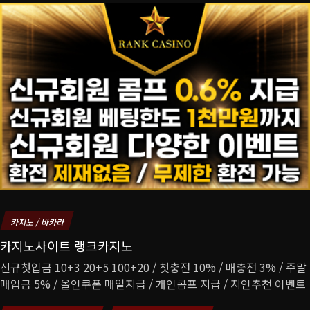
카지노 / 바카라
카지노사이트 랭크카지노
신규첫입금 10+3 20+5 100+20 / 첫충전 10% / 매충전 3% / 주말
매입금 5% / 올인쿠폰 매일지급 / 개인콤프 지급 / 지인추천 이벤트