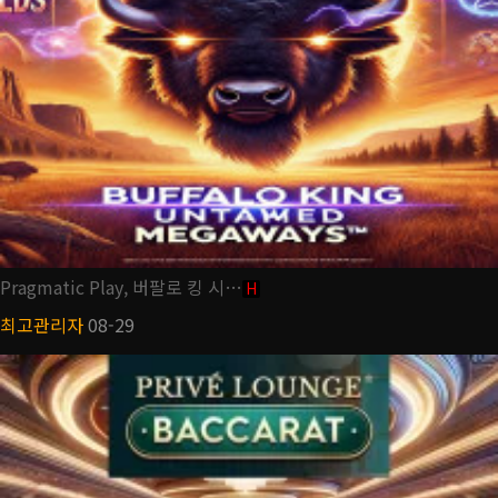
Pragmatic Play, 버팔로 킹 시…
H
최고관리자
08-29