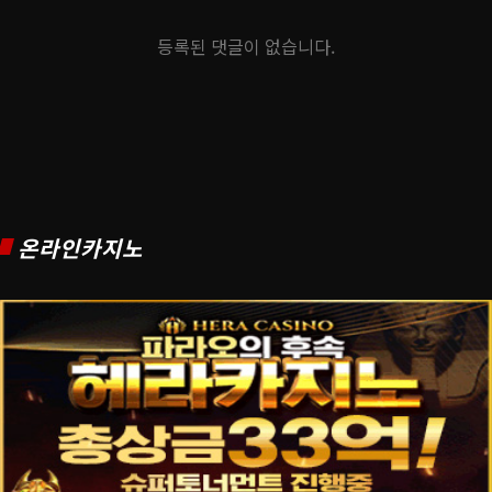
등록된 댓글이 없습니다.
온라인카지노