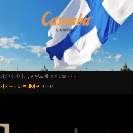
카심바 게이밍, 핀란드에 lgni Casi…
H
카지노사이트세이프
01-04