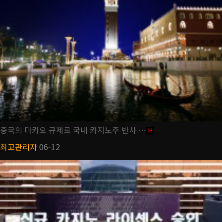
중국의 마카오 규제로 국내 카지노주 반사 …
H
최고관리자
06-12