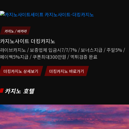
카지노 / 바카라
카지노사이트 더킹카지노
라이브카지노 / 보증업체 입금시7/7/7% / 보너스지급 / 주말5% /
페이백5%지급 / 쿠폰최대300만원 / 먹튀검증 완료
더킹카지노 상세보기
더킹카지노 바로가기
카지노 호텔