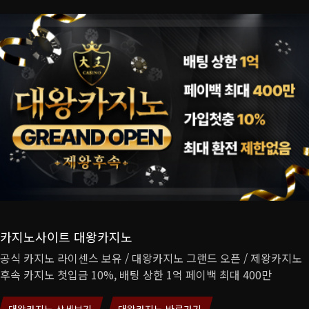
카지노사이트 대왕카지노
공식 카지노 라이센스 보유 / 대왕카지노 그랜드 오픈 / 제왕카지노
후속 카지노 첫입금 10%, 배팅 상한 1억 페이백 최대 400만