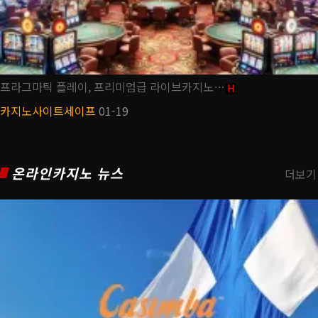
프라그마틱 플레이, 프리미엄급 라이브카지노…
H
카지노사이트세이프
01-19
온라인카지노 뉴스
더보기