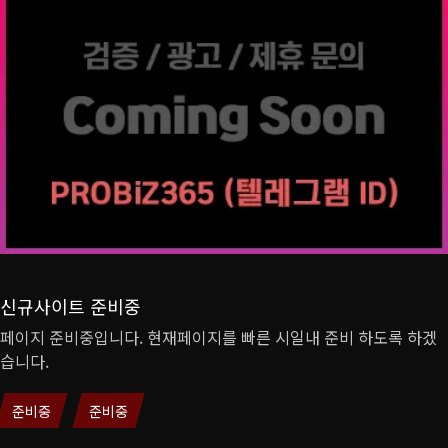
신규사이트 준비중
페이지 준비중입니다. 현재페이지를 빠른 시일내 준비 하도록 하겠
습니다.
준비중
준비중