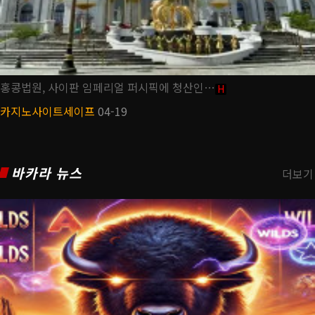
홍콩법원, 사이판 임페리얼 퍼시픽에 청산인…
H
카지노사이트세이프
04-19
바카라 뉴스
더보기