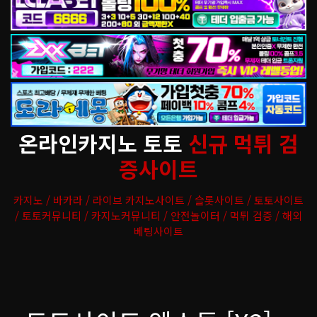
온라인카지노 토토
신규 먹튀 검
증사이트
카지노 / 바카라 / 라이브 카지노사이트 / 슬롯사이트 / 토토사이트
/ 토토커뮤니티 / 카지노커뮤니티 / 안전놀이터 / 먹튀 검증 / 해외
베팅사이트