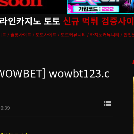
라인카지노 토토
신규 먹튀 검증사
이트 / 슬롯사이트 / 토토사이트 / 토토커뮤니티 / 카지노커뮤니티 / 안전
WBET] wowbt123.c
10:39