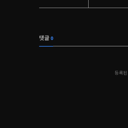
댓글
0
등록된