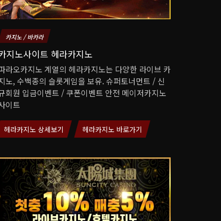
카지노 / 바카라
카지노사이트 헤라카지노
파라오카지노 계열의 헤라카지노는 다양한 라이브 카
지노, 수백종의 슬롯게임을 보유. 슈퍼토너먼트 / 신
규회원 입금이벤트 / 쿠폰이벤트 안전 메이저카지노
사이트
헤라카지노 상세보기
헤라카지노 바로가기