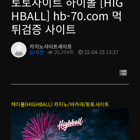
토토사이트 하이볼 [HIG
HBALL] hb-70.com 먹
튀검증 사이트
카지노사이트세이프
0건
20,394회
22-04-25 15:37
하이볼(HIGHBALL) 카지노/바카라/토토사이트