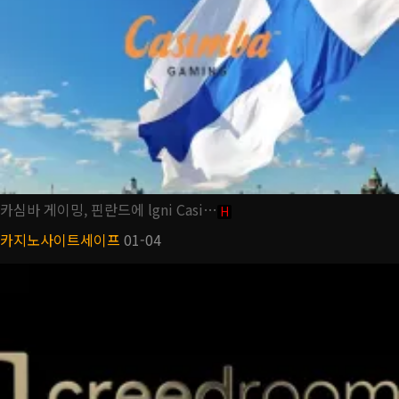
카심바 게이밍, 핀란드에 lgni Casi…
H
카지노사이트세이프
01-04