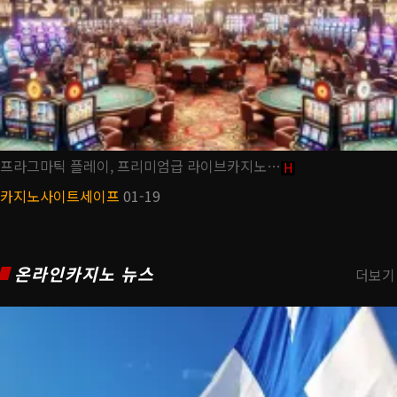
프라그마틱 플레이, 프리미엄급 라이브카지노…
H
카지노사이트세이프
01-19
온라인카지노 뉴스
더보기