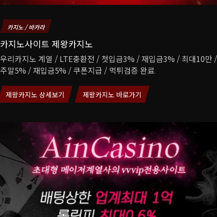
카지노 / 바카라
카지노사이트 제왕카지노
우리카지노 계열 / LTE충환전 / 첫입금3% / 재입금3% / 최대10만 /
주말5% / 재입금5% / 쿠폰지급 / 먹튀검증 완료
제왕카지노 상세보기
제왕카지노 바로가기