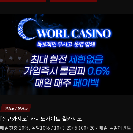
카지노 / 바카라
[신규카지노] 카지노사이트 월카지노
매일첫충 10%, 돌발10% / 10+3 20+5 100+20 / 매일 돌발이벤트