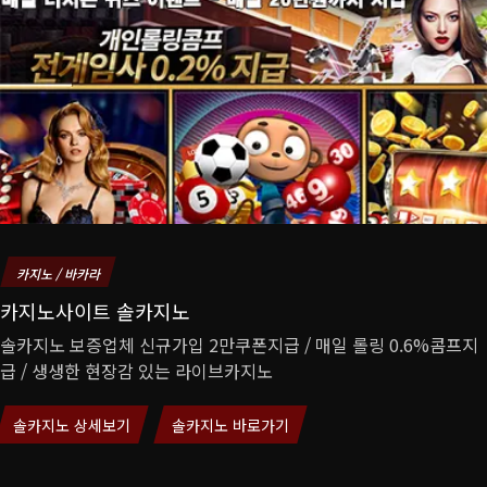
카지노 / 바카라
카지노사이트 솔카지노
솔카지노 보증업체 신규가입 2만쿠폰지급 / 매일 롤링 0.6%콤프지
급 / 생생한 현장감 있는 라이브카지노
솔카지노 상세보기
솔카지노 바로가기