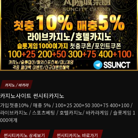
카지노 / 바카라
카지노사이트 썬시티카지노
가입첫충10% / 매충 5% / 100+25 200+50 300+75 400+100 /
라이브카지노 / 스포츠베팅 / 호텔카지노/ 바카라게임 / 슬롯게임 1
000여개
썬시티카지노 상세보기
썬시티카지노 바로가기