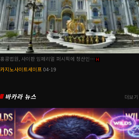
홍콩법원, 사이판 임페리얼 퍼시픽에 청산인…
H
카지노사이트세이프
04-19
바카라 뉴스
더보기