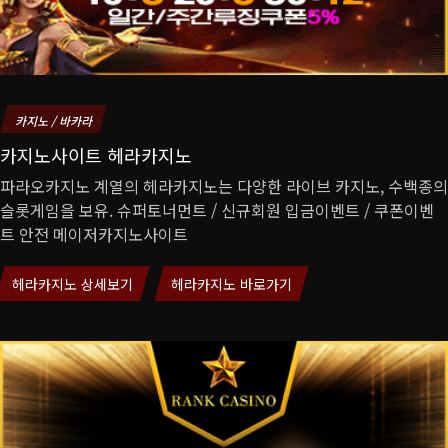
카지노 / 바카라
카지노사이트 헤라카지노
파라오카지노 계열의 헤라카지노는 다양한 라이브 카지노, 수백종의
슬롯게임을 보유. 슈퍼토너먼트 / 신규회원 입금이벤트 / 쿠폰이벤
트 안전 메이저카지노사이트
헤라카지노 상세보기
헤라카지노 바로가기