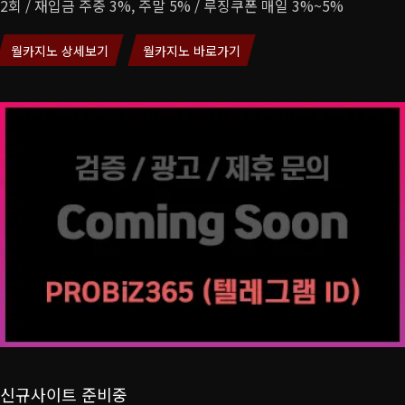
2회 / 재입금 주중 3%, 주말 5% / 루징쿠폰 매일 3%~5%
월카지노 상세보기
월카지노 바로가기
신규사이트 준비중