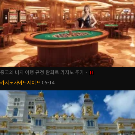
중국의 비자 여행 규정 완화로 카지노 주가…
H
카지노사이트세이프
05-14