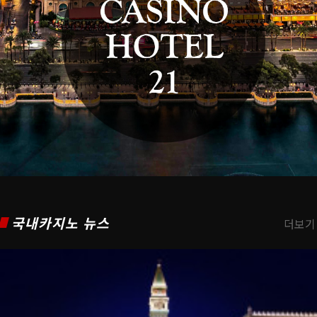
국내카지노 뉴스
더보기