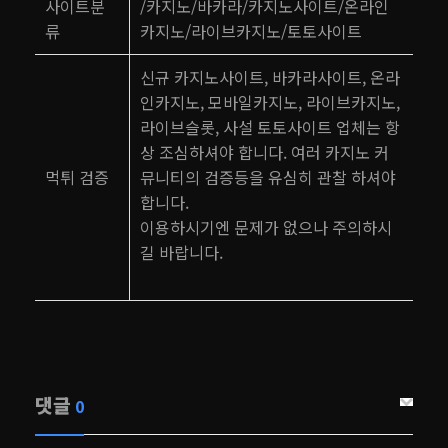
사이트분
/카지노/바카라/카지노사이트/온라인
류
카지노/라이브카지노/토토사이트
신규 카지노사이트, 바카라사이트, 온라
인카지노, 모바일카지노, 라이브카지노,
라이브슬롯, 사설 토토사이트 업체는 항
상 조심하셔야 합니다. 여러 카지노 커
먹튀 검증
뮤니티의 검증등을 유심히 관찰 하셔야
합니다.
이용하시기엔 문제가 없으나 주의하시
길 바랍니다.
댓글
0