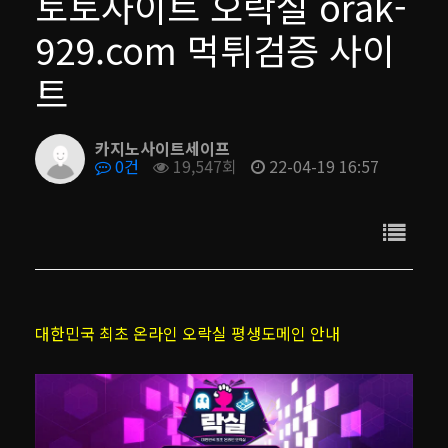
토토사이트 오락실 orak-
929.com 먹튀검증 사이
트
카지노사이트세이프
0건
19,547회
22-04-19 16:57
대한민국 최초 온라인 오락실 평생도메인 안내