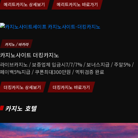
메리트카지노 상세보기
메리트카지노 바로가기
카지노 / 바카라
카지노사이트 더킹카지노
라이브카지노 / 보증업체 입금시7/7/7% / 보너스지급 / 주말5% /
페이백5%지급 / 쿠폰최대300만원 / 먹튀검증 완료
더킹카지노 상세보기
더킹카지노 바로가기
카지노 호텔