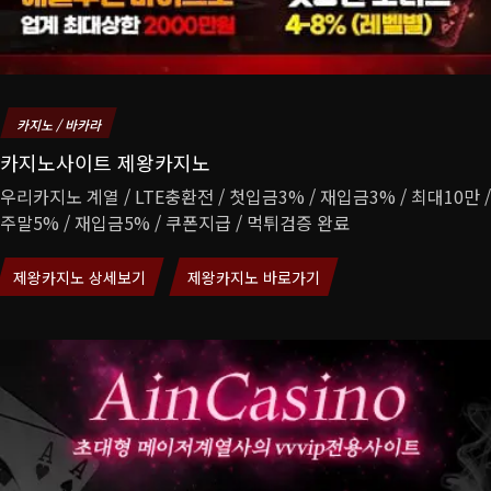
카지노 / 바카라
카지노사이트 제왕카지노
우리카지노 계열 / LTE충환전 / 첫입금3% / 재입금3% / 최대10만 /
주말5% / 재입금5% / 쿠폰지급 / 먹튀검증 완료
제왕카지노 상세보기
제왕카지노 바로가기