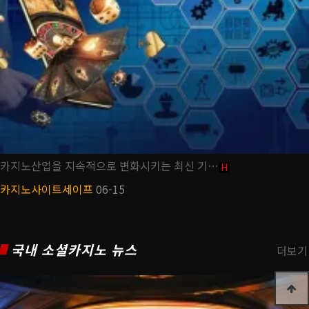
카지노산업을 지속적으로 변화시키는 최신 기…
H
카지노사이트세이프
06-15
국내 소셜카지노 뉴스
더보기