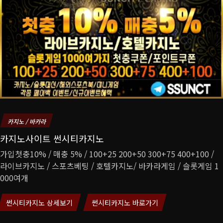
카지노 / 바카라
카지노사이트 썬시티카지노
가입첫충10% / 매충 5% / 100+25 200+50 300+75 400+100 /
라이브카지노 / 스포츠베팅 / 호텔카지노/ 바카라게임 / 슬롯게임 1
000여개
썬시티카지노 상세보기
썬시티카지노 바로가기