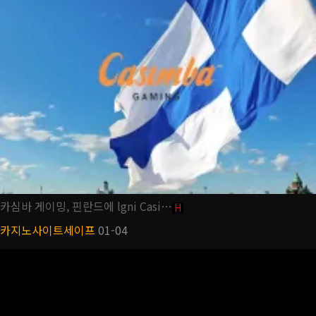
카심바 게이밍, 핀란드에 lgni Casi…
H
카지노사이트세이프
01-04