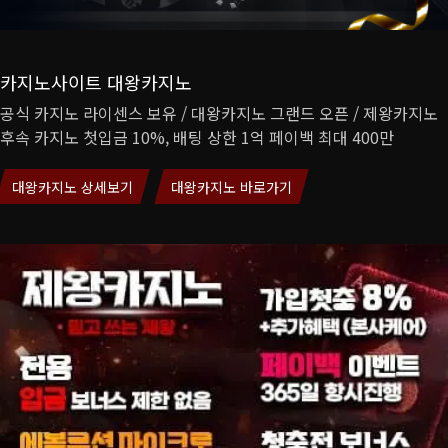
카지노사이트 대왕카지노
공식 카지노 라이센스 보유 / 대왕카지노 그랜드 오픈 / 제왕카지노
후속 카지노 첫입금 10%, 배팅 상한 1억 페이백 최대 400만
대왕카지노 상세보기
대왕카지노 바로가기