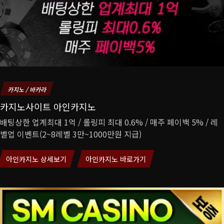
카지노 / 바카라
카지노사이트 아인카지노
배팅상한 업계최대 1억 / 롤링피 최대 0.6% / 매주 페이백 5% / 레
벨업 이벤트(2~8레벨 3만~1000만원 지급)
아인카지노 상세보기
아인카지노 바로가기