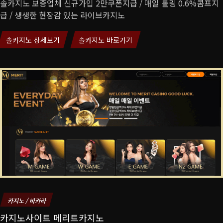
솔카지노 보증업체 신규가입 2만쿠폰지급 / 매일 롤링 0.6%콤프지
급 / 생생한 현장감 있는 라이브카지노
솔카지노 상세보기
솔카지노 바로가기
카지노 / 바카라
카지노사이트 메리트카지노