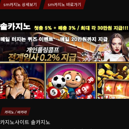
sm카지노 상세보기
sm카지노 바로가기
카지노 / 바카라
카지노사이트 솔카지노