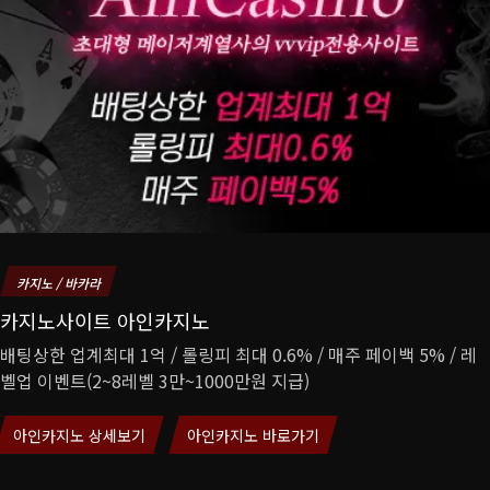
카지노 / 바카라
카지노사이트 아인카지노
배팅상한 업계최대 1억 / 롤링피 최대 0.6% / 매주 페이백 5% / 레
벨업 이벤트(2~8레벨 3만~1000만원 지급)
아인카지노 상세보기
아인카지노 바로가기