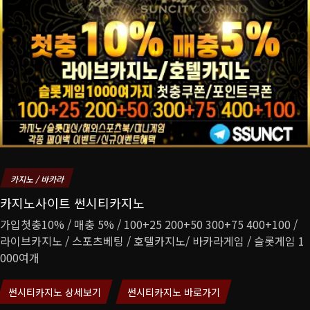
카지노 / 바카라
카지노사이트 썬시티카지노
가입첫충10% / 매충 5% / 100+25 200+50 300+75 400+100 /
라이브카지노 / 스포츠베팅 / 호텔카지노/ 바카라게임 / 슬롯게임 1
000여개
썬시티카지노 상세보기
썬시티카지노 바로가기