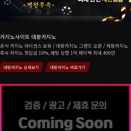
카지노사이트 대왕카지노
공식 카지노 라이센스 보유 / 대왕카지노 그랜드 오픈 / 제왕카지노
후속 카지노 첫입금 10%, 배팅 상한 1억 페이백 최대 400만
대왕카지노 상세보기
대왕카지노 바로가기