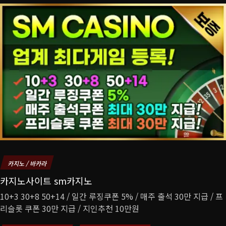
카지노 / 바카라
카지노사이트 sm카지노
10+3 30+8 50+14 / 일간 루징쿠폰 5% / 매주 출석 30만 지급 / 프
리슬롯 쿠폰 30만 지급 / 지인추천 10만원