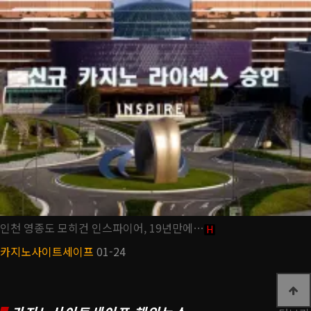
인천 영종도 모히건 인스파이어, 19년만에…
H
카지노사이트세이프
01-24