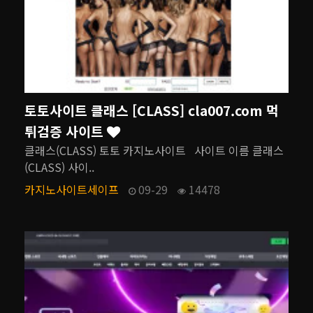
토토사이트 클래스 [CLASS] cla007.com 먹
튀검증 사이트
클래스(CLASS) 토토 카지노사이트 사이트 이름 클래스
(CLASS) 사이..
카지노사이트세이프
09-29
14478