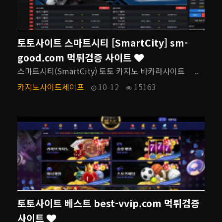
토토사이트 스마트시티 [SmartCity] sm-
good.com 먹튀검증 사이트
스마트시티(SmartCity) 토토 카지노 바카라사이트 ..
카지노사이트세이프
10-12
15163
토토사이트 베스트 best-vvip.com 먹튀검증
사이트