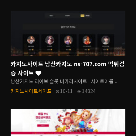
카지노사이트 남산카지노 ns-707.com 먹튀검
증 사이트
남산카지노 라이브 슬롯 바카라사이트 사이트이름 ..
카지노사이트세이프
10-11
14824