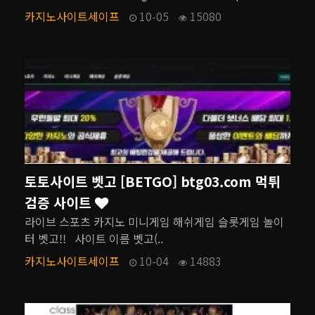
카지노사이트세이프
10-05
15080
토토사이트 벳고 [BETGO] btg03.com 먹튀
검증 사이트
라이브 스포츠 카지노 미니게임 해쉬게임 슬롯게임 놀이
터 벳고!! 사이트 이름 벳고(..
카지노사이트세이프
10-04
14883