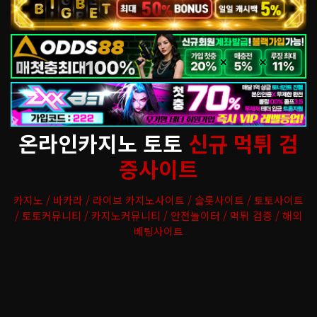
온라인카지노 토토
신규 먹튀 검
증사이트
카지노 / 바카라 / 라이브 카지노사이트 / 슬롯사이트 / 토토사이트
/ 토토커뮤니티 / 카지노커뮤니티 / 안전놀이터 / 먹튀 검증 / 해외
베팅사이트