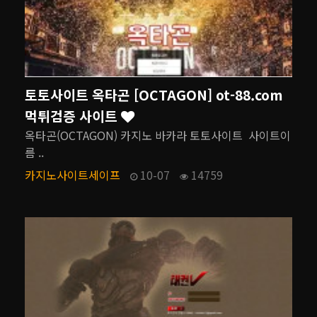
토토사이트 옥타곤 [OCTAGON] ot-88.com
먹튀검증 사이트
옥타곤(OCTAGON) 카지노 바카라 토토사이트 사이트이
름 ..
카지노사이트세이프
10-07
14759