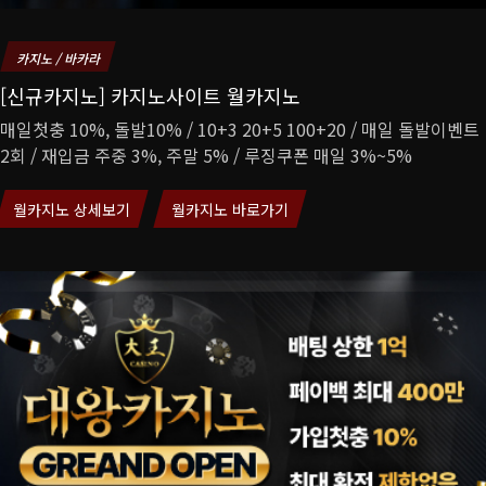
카지노 / 바카라
[신규카지노] 카지노사이트 월카지노
매일첫충 10%, 돌발10% / 10+3 20+5 100+20 / 매일 돌발이벤트
2회 / 재입금 주중 3%, 주말 5% / 루징쿠폰 매일 3%~5%
월카지노 상세보기
월카지노 바로가기