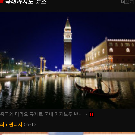
국내카지노 뉴스
더보기
중국의 마카오 규제로 국내 카지노주 반사 …
H
최고관리자
06-12