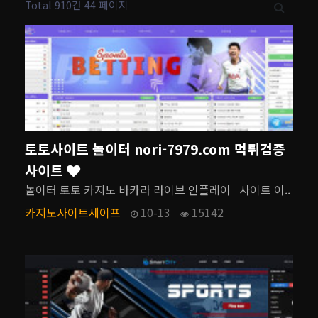
Total 910건
44 페이지
토토사이트 놀이터 nori-7979.com 먹튀검증
사이트
놀이터 토토 카지노 바카라 라이브 인플레이 사이트 이..
카지노사이트세이프
10-13
15142