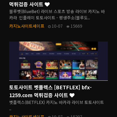
먹튀검증 사이트
블루벳(BlueBet) 라이브 스포츠 방송 라이브 카지노 바
카라 인플레이 토토사이트 - 평생주소(블루도..
카지노사이트세이프
10-07
15669
토토사이트 벳플렉스 [BETFLEX] bfx-
1259.com 먹튀검증 사이트
벳플렉스(BETFLEX) 카지노 바카라 라이브 토토사이트
..
카지노사이트세이프
10-07
15207