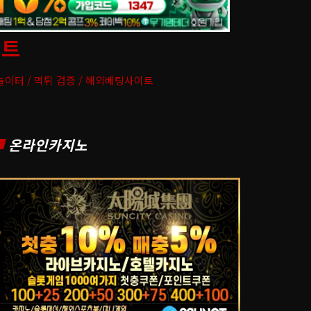
이트
놀이터 / 먹튀 검증 / 해외베팅사이트
온라인카지노