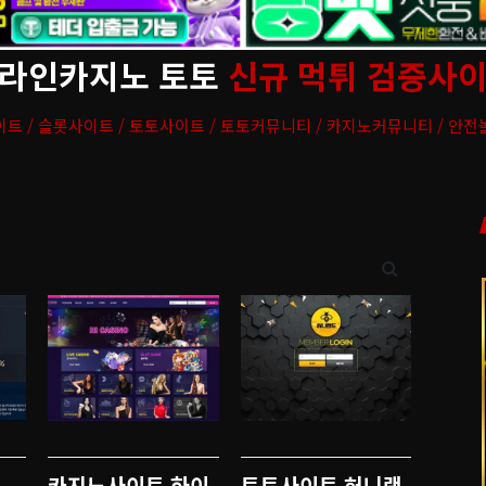
라인카지노 토토
신규 먹튀 검증사
이트 / 슬롯사이트 / 토토사이트 / 토토커뮤니티 / 카지노커뮤니티 / 안전
카지노사이트 하이
토토사이트 허니랜