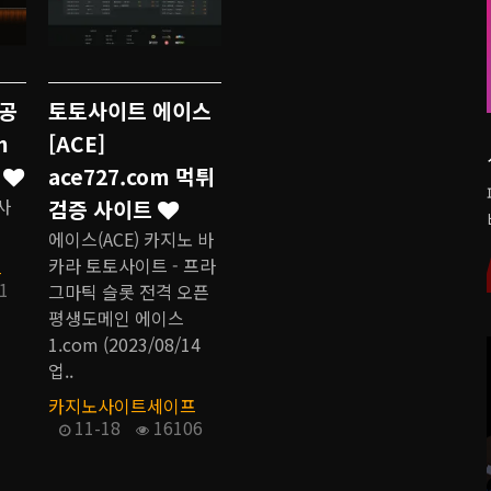
공
토토사이트 에이스
m
[ACE]
트
ace727.com 먹튀
사
검증 사이트
에이스(ACE) 카지노 바
카라 토토사이트 - 프라
프
1
그마틱 슬롯 전격 오픈
평생도메인 에이스
1.com (2023/08/14
업..
카지노사이트세이프
11-18
16106