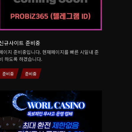
신규사이트 준비중
페이지 준비중입니다. 현재페이지를 빠른 시일내 준
비 하도록 하겠습니다.
준비중
준비중