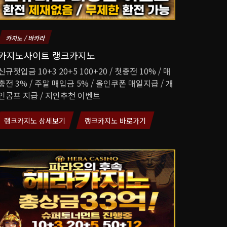
카지노 / 바카라
카지노사이트 랭크카지노
신규첫입금 10+3 20+5 100+20 / 첫충전 10% / 매
충전 3% / 주말 매입금 5% / 올인쿠폰 매일지급 / 개
인콤프 지급 / 지인추천 이벤트
랭크카지노 상세보기
랭크카지노 바로가기