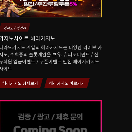
카지노 / 바카라
카지노사이트 헤라카지노
파라오카지노 계열의 헤라카지노는 다양한 라이브 카
지노, 수백종의 슬롯게임을 보유. 슈퍼토너먼트 / 신
규회원 입금이벤트 / 쿠폰이벤트 안전 메이저카지노
사이트
헤라카지노 상세보기
헤라카지노 바로가기