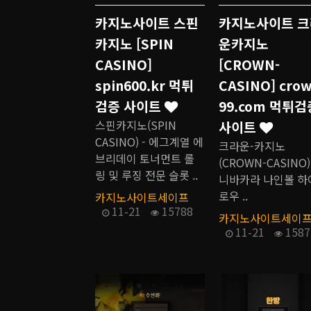
카지노사이트 스핀
카지노사이트 크
카지노 [SPIN
운카지노
CASINO]
[CROWN-
spin600.kr 먹튀
CASINO] crow
검증 사이트
99.com 먹튀검
스핀카지노(SPIN
사이트
CASINO) - 에그계열 에
크라운-카지노
브리데이 토너먼트 롤
(CROWN-CASINO)
링 및 루징 전문 슬롯 ..
니바카라 나인볼 하
로우 ..
카지노사이트세이프
11-21
15788
카지노사이트세이
11-21
1587