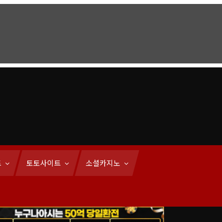
트
토토사이트
소셜카지노