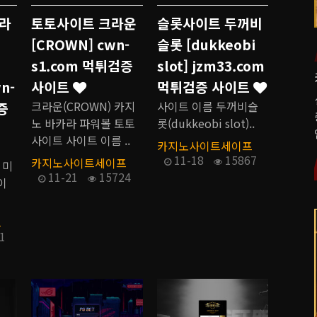
라
토토사이트 크라운
슬롯사이트 두꺼비
[CROWN] cwn-
슬롯 [dukkeobi
s1.com 먹튀검증
slot] jzm33.com
n-
사이트
먹튀검증 사이트
크라운(CROWN) 카지
사이트 이름 두꺼비슬
증
노 바카라 파워볼 토토
롯(dukkeobi slot)..
사이트 사이트 이름 ..
카지노사이트세이프
11-18
15867
카지노사이트세이프
 미
11-21
15724
이
프
1