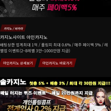
카지노 / 바카라
카지노사이트 아인카지노
배팅상한 업계최대 1억 / 롤링피 최대 0.6% / 매주 페이백 5% / 레
벨업 이벤트(2~8레벨 3만~1000만원 지급)
아인카지노 상세보기
아인카지노 바로가기