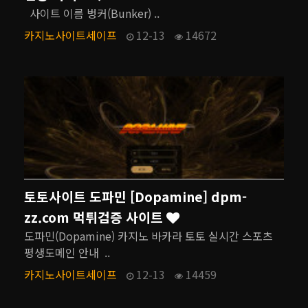
사이트 이름 벙커(Bunker) ..
카지노사이트세이프
12-13
14672
토토사이트 도파민 [Dopamine] dpm-
zz.com 먹튀검증 사이트
도파민(Dopamine) 카지노 바카라 토토 실시간 스포츠
평생도메인 안내 ..
카지노사이트세이프
12-13
14459