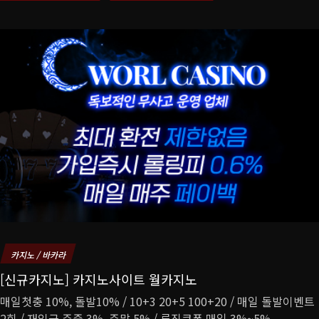
카지노 / 바카라
[신규카지노] 카지노사이트 월카지노
매일첫충 10%, 돌발10% / 10+3 20+5 100+20 / 매일 돌발이벤트
2회 / 재입금 주중 3%, 주말 5% / 루징쿠폰 매일 3%~5%