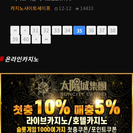
카지노사이트세이프
12-12
14433
31
32
33
34
36
37
38
35
39
40
온라인카지노