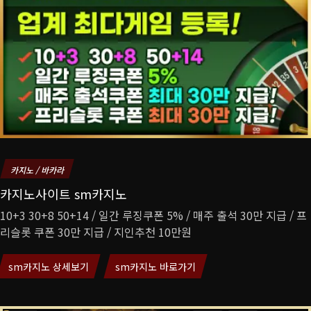
카지노 / 바카라
카지노사이트 sm카지노
10+3 30+8 50+14 / 일간 루징쿠폰 5% / 매주 출석 30만 지급 / 프
리슬롯 쿠폰 30만 지급 / 지인추천 10만원
sm카지노 상세보기
sm카지노 바로가기