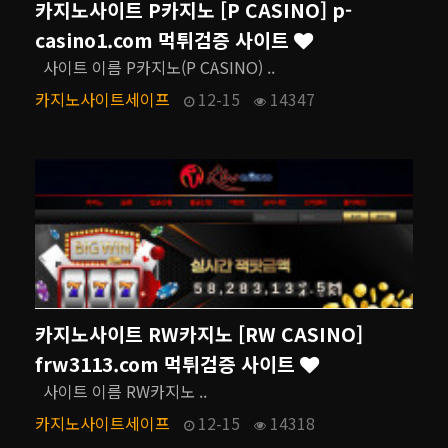
카지노사이트 P카지노 [P CASINO] p-
casino1.com 먹튀검증 사이트
사이트 이름 P카지노(P CASINO) ..
카지노사이트세이프
12-15
14347
카지노사이트 RW카지노 [RW CASINO]
frw3113.com 먹튀검증 사이트
사이트 이름 RW카지노 ..
카지노사이트세이프
12-15
14318