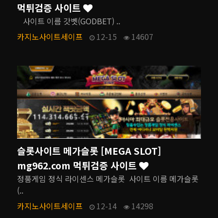
먹튀검증 사이트
사이트 이름 갓벳(GODBET) ..
카지노사이트세이프
12-15
14607
슬롯사이트 메가슬롯 [MEGA SLOT]
mg962.com 먹튀검증 사이트
정품게임 정식 라이센스 메가슬롯 사이트 이름 메가슬롯
(..
카지노사이트세이프
12-14
14298