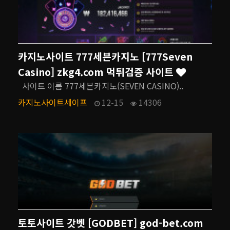
카지노사이트 777세븐카지노 [777Seven
Casino] zkg4.com 먹튀검증 사이트
사이트 이름 777세븐카지노(SEVEN CASINO)..
카지노사이트세이프
12-15
14306
토토사이트 갓벳 [GODBET] god-bet.com