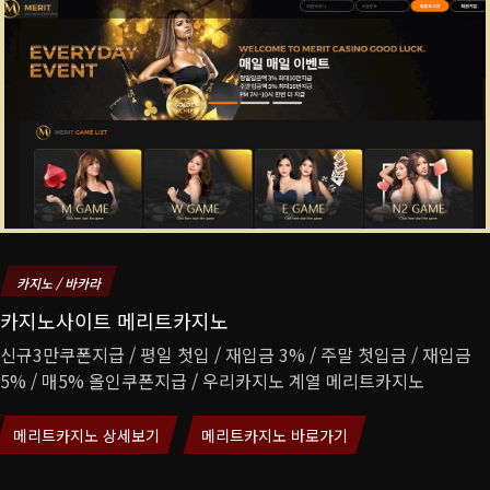
카지노 / 바카라
카지노사이트 메리트카지노
신규3만쿠폰지급 / 평일 첫입 / 재입금 3% / 주말 첫입금 / 재입금
5% / 매5% 올인쿠폰지급 / 우리카지노 계열 메리트카지노
메리트카지노 상세보기
메리트카지노 바로가기