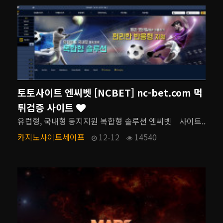
토토사이트 엔씨벳 [NCBET] nc-bet.com 먹
튀검증 사이트
유럽형, 국내형 동지지원 복합형 솔루션 엔씨벳 사이트..
카지노사이트세이프
12-12
14540