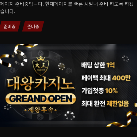
페이지 준비중입니다. 현재페이지를 빠른 시일내 준비 하도록 하겠
습니다.
준비중
준비중