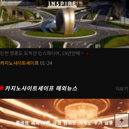
인천 영종도 모히건 인스파이어, 19년만에…
H
카지노사이트세이프
01-24
카지노사이트세이프 해외뉴스
더보기