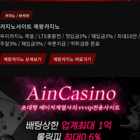
카지노 / 바카라
카지노사이트 제왕카지노
우리카지노 계열 / LTE충환전 / 첫입금3% / 재입금3% / 최대10만 /
주말5% / 재입금5% / 쿠폰지급 / 먹튀검증 완료
제왕카지노 상세보기
제왕카지노 바로가기