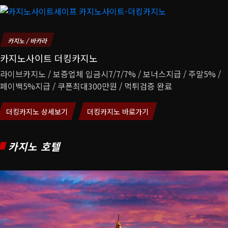
카지노 / 바카라
카지노사이트 더킹카지노
라이브카지노 / 보증업체 입금시7/7/7% / 보너스지급 / 주말5% /
페이백5%지급 / 쿠폰최대300만원 / 먹튀검증 완료
더킹카지노 상세보기
더킹카지노 바로가기
카지노 호텔