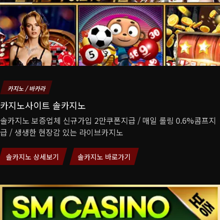
카지노 / 바카라
카지노사이트 솔카지노
솔카지노 보증업체 신규가입 2만쿠폰지급 / 매일 롤링 0.6%콤프지
급 / 생생한 현장감 있는 라이브카지노
솔카지노 상세보기
솔카지노 바로가기