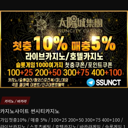
카지노 / 바카라
카지노사이트 썬시티카지노
가입첫충10% / 매충 5% / 100+25 200+50 300+75 400+100 /
라이브카지노 / 스포츠베팅 / 호텔카지노/ 바카라게임 / 슬롯게임 1