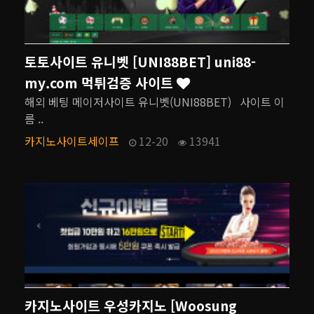
토토사이트 유니벳 [UNI88BET] uni88-
my.com 먹튀검증 사이트
해외 베팅 메이저사이트 유니벳(UNI88BET) 사이트 이
름 ..
카지노사이트세이프
12-20
13941
카지노사이트 우성카지노 [Woosung