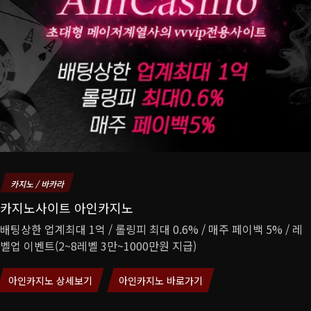
카지노 / 바카라
카지노사이트 아인카지노
배팅상한 업계최대 1억 / 롤링피 최대 0.6% / 매주 페이백 5% / 레
벨업 이벤트(2~8레벨 3만~1000만원 지급)
아인카지노 상세보기
아인카지노 바로가기