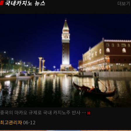
국내카지노 뉴스
더보기
중국의 마카오 규제로 국내 카지노주 반사 …
H
최고관리자
06-12