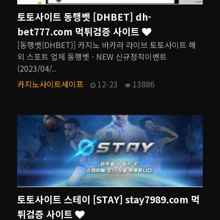
토토사이트 동행벳 [DHBET] dh-
bet777.com 먹튀검증 사이트
[동행벳(DHBET)] 카지노 바카라 라이브 토토사이트 해
외 스포트 업체 동행벳 - NEW 신규정착이벤트
(2023/04/..
카지노사이트세이프
12-23
13886
토토사이트 스테이 [STAY] stay7989.com 먹
튀검증 사이트