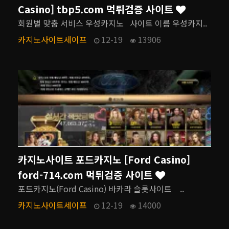
Casino] tbp5.com 먹튀검증 사이트
회원별 맞춤 서비스 우성카지노 사이트 이름 우성카지..
카지노사이트세이프
12-19
13906
카지노사이트 포드카지노 [Ford Casino]
ford-714.com 먹튀검증 사이트
포드카지노(Ford Casino) 바카라 슬롯사이트 ..
카지노사이트세이프
12-19
14000