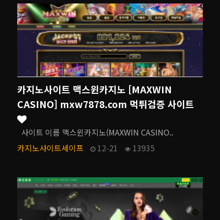
카지노사이트 맥스윈카지노 [MAXWIN
CASINO] mxw7878.com 먹튀검증 사이트
사이트 이름 맥스윈카지노(MAXWIN CASINO..
카지노사이트세이프
12-21
13935