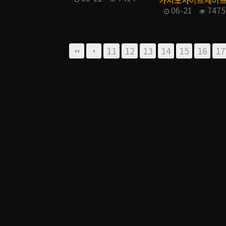
06-21
7475
다음
맨끝
11
12
13
14
15
16
17