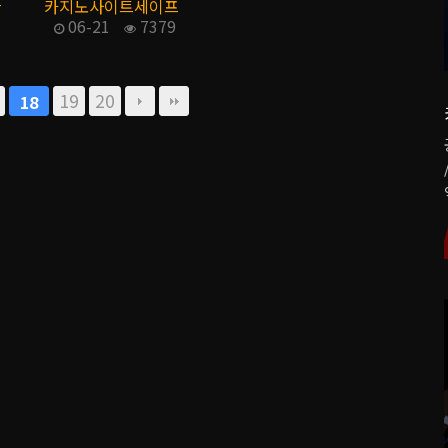
카지노사이트세이프
06-21
7379
19
20
18