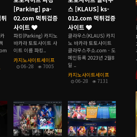
[Parking] pa-
스 [KLAUS] ks-
먹튀
02.com 먹튀검증
012.com 먹튀검증
사이트
사이트
바카
파킹(Parking) 카지노
클라우스(KLAUS) 카지
백
바카라 토토사이트 사
노 바카라 토토사이트
com
이트 이름 파킹..
클라우스주소.com - 도
메인등록 2023년 2월8
카지노사이트세이프
일 ..
06-28
7005
프
카지노사이트세이프
06-28
7131