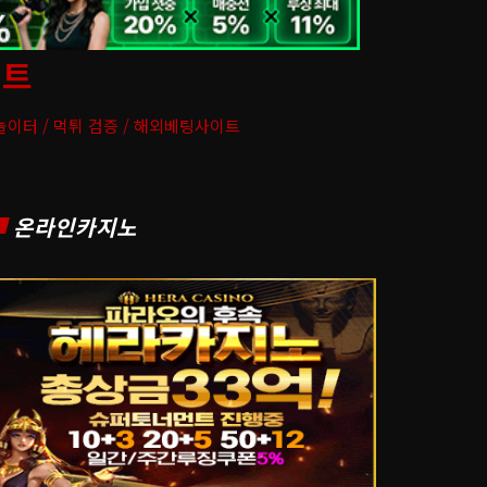
이트
놀이터 / 먹튀 검증 / 해외베팅사이트
온라인카지노