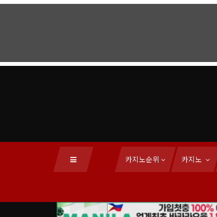
카지노순위
카지노