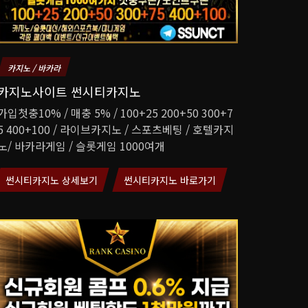
카지노 / 바카라
카지노사이트 썬시티카지노
가입첫충10% / 매충 5% / 100+25 200+50 300+7
5 400+100 / 라이브카지노 / 스포츠베팅 / 호텔카지
노/ 바카라게임 / 슬롯게임 1000여개
썬시티카지노 상세보기
썬시티카지노 바로가기