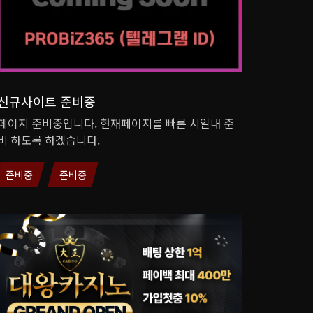
신규사이트 준비중
페이지 준비중입니다. 현재페이지를 빠른 시일내 준
비 하도록 하겠습니다.
준비중
준비중