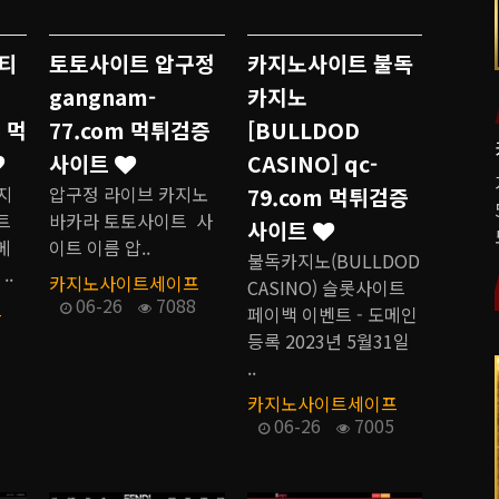
티
토토사이트 압구정
카지노사이트 불독
gangnam-
카지노
m 먹
77.com 먹튀검증
[BULLDOD
사이트
CASINO] qc-
카지
압구정 라이브 카지노
79.com 먹튀검증
트
바카라 토토사이트 사
사이트
메
이트 이름 압..
불독카지노(BULLDOD
..
카지노사이트세이프
CASINO) 슬롯사이트
06-26
7088
프
페이백 이벤트 - 도메인
등록 2023년 5월31일
..
카지노사이트세이프
06-26
7005