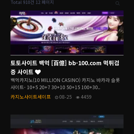
Total 910건
12 페이지
토토사이트 백억 [百億] bb-100.com 먹튀검
증 사이트
백억카지노(10 MILLION CASINO) 카지노 바카라 슬롯
사이트- 10+5 20+7 30+10 50+15 100+30..
카지노사이트세이프
08-25
4459