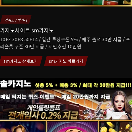
카지노 / 바카라
카지노사이트 sm카지노
10+3 30+8 50+14 / 일간 루징쿠폰 5% / 매주 출석 30만 지급 / 프
리슬롯 쿠폰 30만 지급 / 지인추천 10만원
sm카지노 상세보기
sm카지노 바로가기