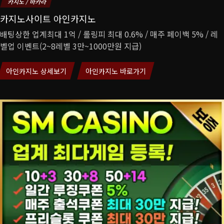
카지노 / 바카라
카지노사이트 아인카지노
배팅상한 업계최대 1억 / 롤링피 최대 0.6% / 매주 페이백 5% / 레
벨업 이벤트(2~8레벨 3만~1000만원 지급)
아인카지노 상세보기
아인카지노 바로가기