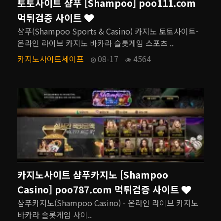
토토사이트 샴푸 [Shampoo] poo111.com
먹튀검증 사이트
샴푸(Shampoo Sports & Casino) 카지노 토토사이트-
온라인 라이브 카지노 바카라 슬롯게임 스포츠 ..
카지노사이트세이프
08-17
4564
카지노사이트 샴푸카지노 [Shampoo
Casino] poo787.com 먹튀검증 사이트
샴푸카지노(Shampoo Casino) - 온라인 라이브 카지노
바카라 슬롯게임 사이..