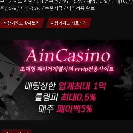
우리카지노 계열 / LTE충환전 / 첫입금3% / 재입금3% / 최대10만 /
주말5% / 재입금5% / 쿠폰지급 / 먹튀검증 완료
제왕카지노 상세보기
제왕카지노 바로가기