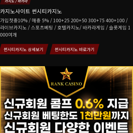
카지노 / 바카라
카지노사이트 썬시티카지노
가입첫충10% / 매충 5% / 100+25 200+50 300+75 400+100 /
라이브카지노 / 스포츠베팅 / 호텔카지노/ 바카라게임 / 슬롯게임 1
000여개
썬시티카지노 상세보기
썬시티카지노 바로가기