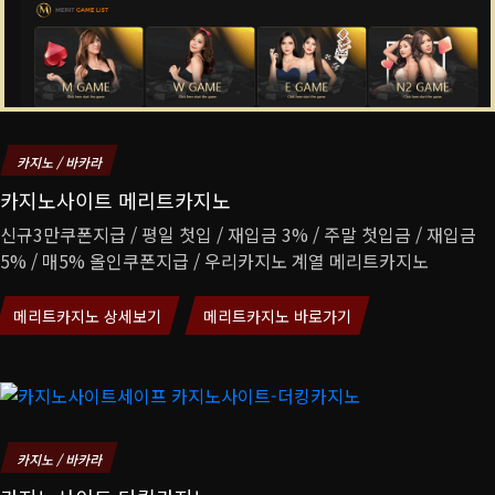
카지노 / 바카라
카지노사이트 메리트카지노
신규3만쿠폰지급 / 평일 첫입 / 재입금 3% / 주말 첫입금 / 재입금
5% / 매5% 올인쿠폰지급 / 우리카지노 계열 메리트카지노
메리트카지노 상세보기
메리트카지노 바로가기
카지노 / 바카라