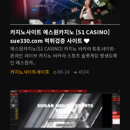
카지노사이트 에스원카지노 [S1 CASINO]
sue330.com 먹튀검증 사이트
에스원카지노(S1 CASINO) 카지노 바카라 토토사이트-
온라인 라이브 카지노 바카라 스포츠 슬롯게임 평생도메
인 에스원카..
카지노사이트세이프
08-24
4534