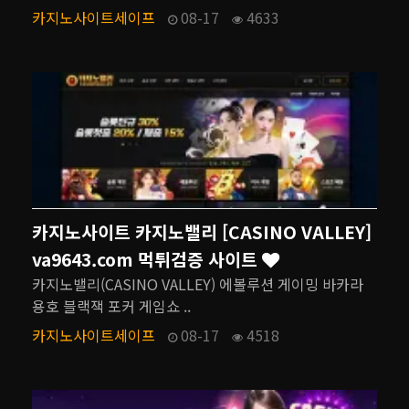
카지노사이트세이프
08-17
4633
카지노사이트 카지노밸리 [CASINO VALLEY]
va9643.com 먹튀검증 사이트
카지노밸리(CASINO VALLEY) 에볼루션 게이밍 바카라
용호 블랙잭 포커 게임쇼 ..
카지노사이트세이프
08-17
4518