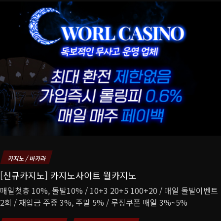
카지노 / 바카라
[신규카지노] 카지노사이트 월카지노
매일첫충 10%, 돌발10% / 10+3 20+5 100+20 / 매일 돌발이벤트
2회 / 재입금 주중 3%, 주말 5% / 루징쿠폰 매일 3%~5%