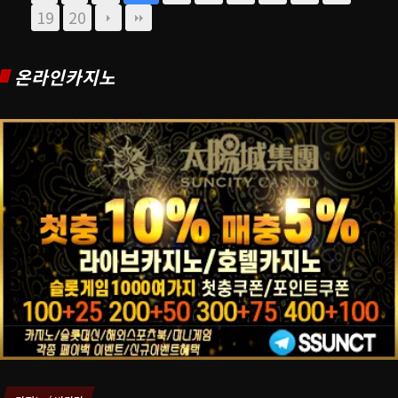
19
20
온라인카지노