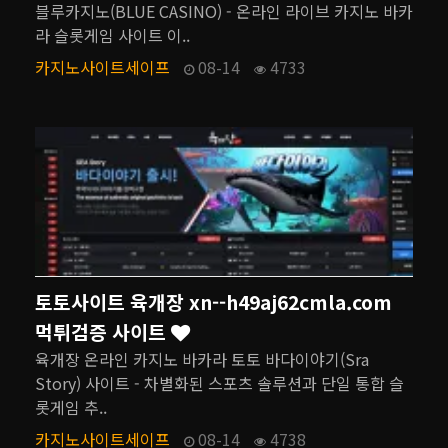
블루카지노(BLUE CASINO) - 온라인 라이브 카지노 바카
라 슬롯게임 사이트 이..
카지노사이트세이프
08-14
4733
토토사이트 육개장 xn--h49aj62cmla.com
먹튀검증 사이트
육개장 온라인 카지노 바카라 토토 바다이야기(Sra
Story) 사이트 - 차별화된 스포츠 솔루션과 단일 통합 슬
롯게임 추..
카지노사이트세이프
08-14
4738