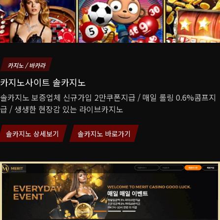
카지노 / 바카라
카지노사이트 솔카지노
솔카지노 보증업체 신규가입 2만쿠폰지급 / 매일 롤링 0.6%콤프지
급 / 생생한 현장감 있는 라이브카지노
솔카지노 상세보기
솔카지노 바로가기