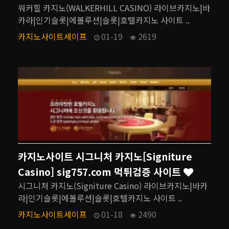
워커힐 카지노(WALKERHILL CASINO) 라이브카지노|바
카라|인기슬롯|에볼루션|슬롯|호텔카지노 사이트 ..
카지노사이트세이프
01-19
2619
카지노사이트 시그니처 카지노[Signiture
Casino] sig757.com 먹튀검증 사이트
시그니처 카지노(Signiture Casino) 라이브카지노|바카
라|인기슬롯|에볼루션|슬롯|호텔카지노 사이트 ..
카지노사이트세이프
01-18
2490