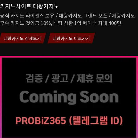
카지노사이트 대왕카지노
공식 카지노 라이센스 보유 / 대왕카지노 그랜드 오픈 / 제왕카지노
후속 카지노 첫입금 10%, 배팅 상한 1억 페이백 최대 400만
대왕카지노 상세보기
대왕카지노 바로가기