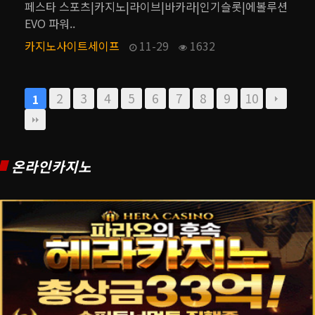
페스타 스포츠|카지노|라이브|바카라|인기슬롯|에볼루션
EVO 파워..
카지노사이트세이프
11-29
1632
2
3
4
5
6
7
8
9
10
1
온라인카지노