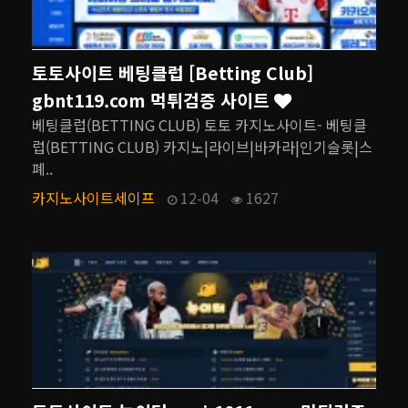
토토사이트 베팅클럽 [Betting Club]
gbnt119.com 먹튀검증 사이트
베팅클럽(BETTING CLUB) 토토 카지노사이트- 베팅클
럽(BETTING CLUB) 카지노|라이브|바카라|인기슬롯|스
폐..
카지노사이트세이프
12-04
1627