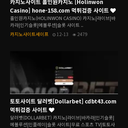
카지노사이트 홀인원카지노 [Holinwon
Casino] hone-158.com 먹튀검증 사이트
홀인원카지노(HOLINWON CASINO) 카지노|라이브|바
카라|인기슬롯|에볼루션|슬롯 사이트 ..
카지노사이트세이프
12-13
2479
토토사이트 달러벳[Dollarbet] cdbt43.com
먹튀검증 사이트
달러벳(DOLLARBET) 카지노|라이브|바카라|인기슬롯|
에볼루션|인플레이|슬롯 사이트|무료 스포츠 TV|토토사