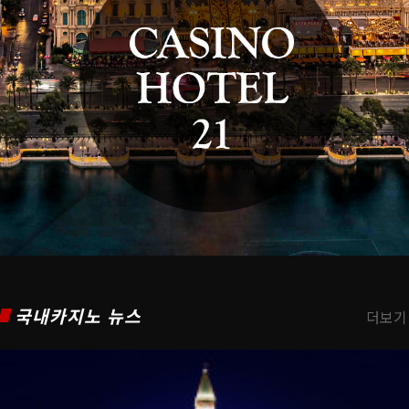
국내카지노 뉴스
더보기