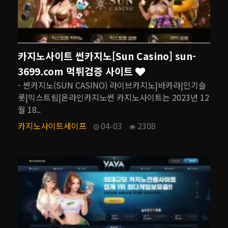
카지노사이트 썬카지노[Sun Casino] sun-
3699.com 먹튀검증 사이트
- 썬카지노(SUN CASINO) 라이브카지노|바카라|인기슬
롯|익스트림|온라인카지노썬 카지노사이트는 2023년 12
월 18..
카지노사이트세이프
04-03
2308