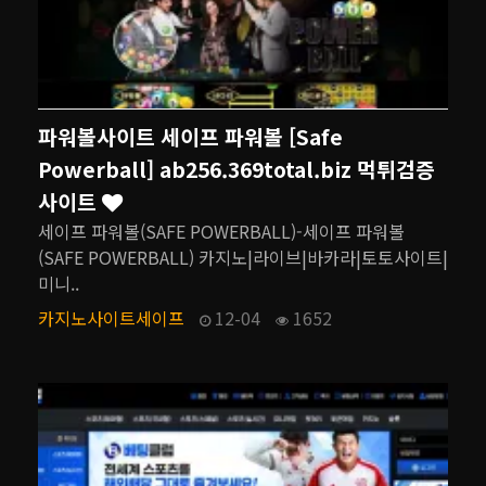
파워볼사이트 세이프 파워볼 [Safe
Powerball] ab256.369total.biz 먹튀검증
사이트
세이프 파워볼(SAFE POWERBALL)-세이프 파워볼
(SAFE POWERBALL) 카지노|라이브|바카라|토토사이트|
미니..
카지노사이트세이프
12-04
1652