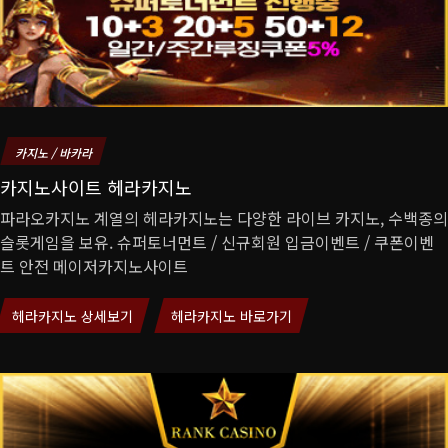
카지노 / 바카라
카지노사이트 헤라카지노
파라오카지노 계열의 헤라카지노는 다양한 라이브 카지노, 수백종의
슬롯게임을 보유. 슈퍼토너먼트 / 신규회원 입금이벤트 / 쿠폰이벤
트 안전 메이저카지노사이트
헤라카지노 상세보기
헤라카지노 바로가기