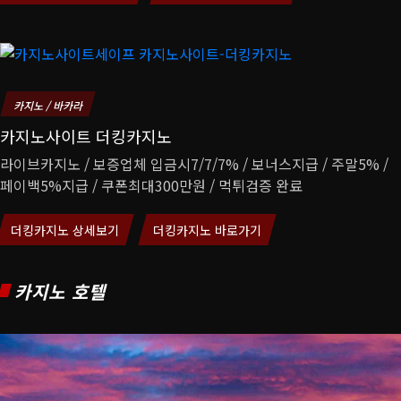
카지노 / 바카라
카지노사이트 더킹카지노
라이브카지노 / 보증업체 입금시7/7/7% / 보너스지급 / 주말5% /
페이백5%지급 / 쿠폰최대300만원 / 먹튀검증 완료
더킹카지노 상세보기
더킹카지노 바로가기
카지노 호텔