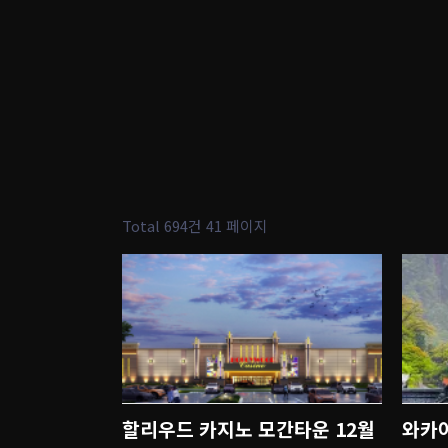
Total 694건
41 페이지
할리우드 카지노 모간타운 12월
와카야