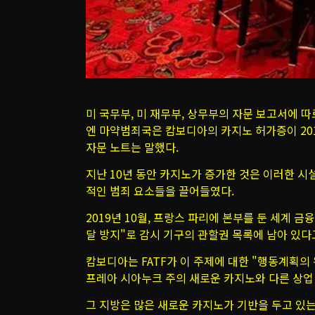
미 국무부, 미 재무부, 상무부의 자문 보고서에 
엔 마약범죄국은 캄보디아의 카지노 허가증이 2014
자문 노트는 말했다.
지난 10년 동안 카지노가 증가한 것은 이러한 
적인 범죄 요소들을 끌어들였다.
2019년 10월, 프랑스 파리에 본부를 둔 세계 금
달 방지"로 감시 기구의 관할권 목록에 남아 있다
캄보디아는 FATF가 이 주제에 대한 "행동계획
프레아 시아누크 주의 새로운 카지노와 다른 상업
그 지방은 많은 새로운 카지노가 기반을 두고 있