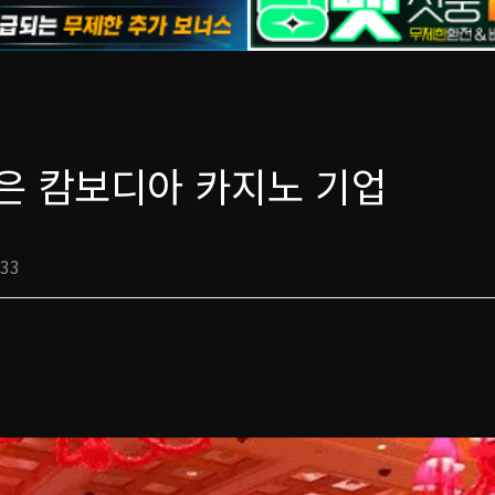
은 캄보디아 카지노 기업
:33