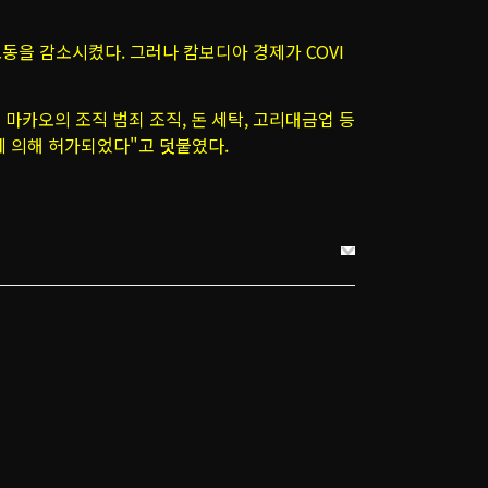
동을 감소시켰다. 그러나 캄보디아 경제가 COVI
마카오의 조직 범죄 조직, 돈 세탁, 고리대금업 등
국에 의해 허가되었다"고 덧붙였다.