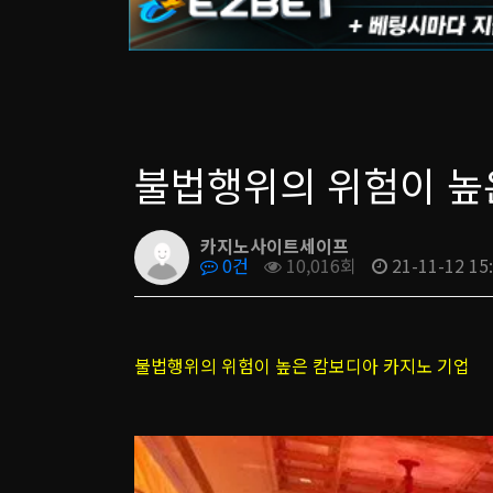
불법행위의 위험이 높
카지노사이트세이프
0건
10,016회
21-11-12 15
불법행위의 위험이 높은 캄보디아 카지노 기업