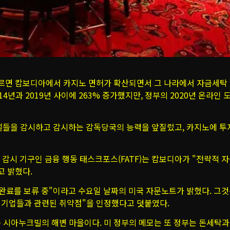
따르면 캄보디아에서 카지노 면허가 확산되면서 그 나라에서 자금세탁 
년과 2019년 사이에 263% 증가했지만, 정부의 2020년 온라인
시설들을 감시하고 감시하는 감독당국의 능력을 앞질렀고, 카지노에 투
융 감시 기구인 금융 행동 태스크포스(FATF)는 캄보디아가 "전략적 자
고 밝혔다.
의 완료를 보류 중"이라고 수요일 날짜의 미국 자문노트가 밝혔다. 그
 기업들과 관련된 취약점"을 인정했다고 덧붙였다.
는 시아누크빌의 해변 마을이다. 미 정부의 메모는 또 정부는 돈세탁