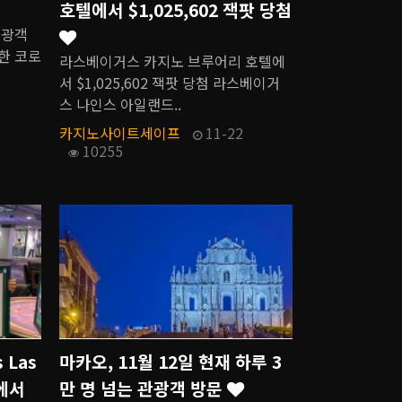
호텔에서 $1,025,602 잭팟 당첨
관광객
한 코로
라스베이거스 카지노 브루어리 호텔에
서 $1,025,602 잭팟 당첨 라스베이거
스 나인스 아일랜드..
카지노사이트세이프
11-22
10255
 Las
마카오, 11월 12일 현재 하루 3
우에서
만 명 넘는 관광객 방문