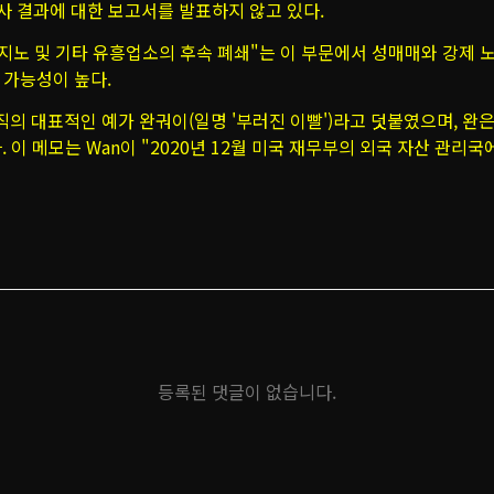
조사 결과에 대한 보고서를 발표하지 않고 있다.
카지노 및 기타 유흥업소의 후속 폐쇄"는 이 부문에서 성매매와 강제 노
 가능성이 높다.
 대표적인 예가 완궈이(일명 '부러진 이빨')라고 덧붙였으며, 완은 
 이 메모는 Wan이 "2020년 12월 미국 재무부의 외국 자산 관리
등록된 댓글이 없습니다.