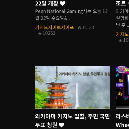
22일 개장
조트
Penn National Gaming사는 오늘 12
와카야
월 22일 수요일&..
설명회
번 주 ..
카지노사이트세이프
11-23
10263
카지노
10
와카야마 카지노 입찰, 주민 국민
라스
투표 청원
Whee