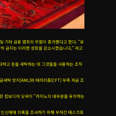
및 기타 금융 범죄의 위험이 증가했다고 한다. "유
 도박 금지는 이러한 성장을 감소시켰습니다," 라고
자하고 돈을 세탁하는 데 그것들을 사용하는 조직
금세탁 방지[AML]와 테러리즘[CFT] 부족 자금 조
것은 캄보디아 당국이 "카지노의 대부분을 유치하는
과 인신매매 의혹을 조사하기 위해 부처간 태스크포