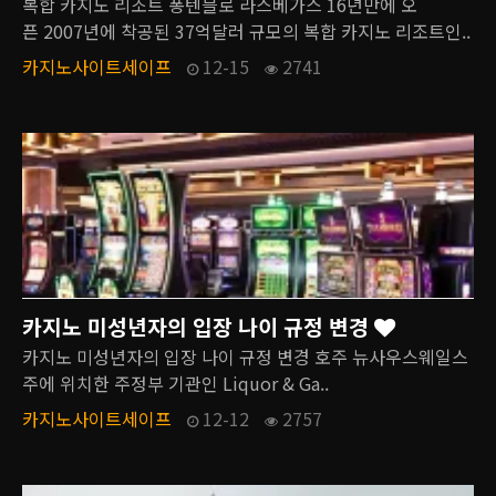
복합 카지노 리조트 퐁텐블로 라스베가스 16년만에 오
픈 2007년에 착공된 37억달러 규모의 복합 카지노 리조트인..
카지노사이트세이프
12-15
2741
카지노 미성년자의 입장 나이 규정 변경
카지노 미성년자의 입장 나이 규정 변경 호주 뉴사우스웨일스
주에 위치한 주정부 기관인 Liquor & Ga..
카지노사이트세이프
12-12
2757