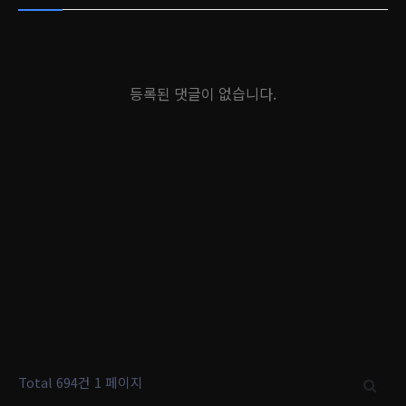
등록된 댓글이 없습니다.
Total 694건
1 페이지