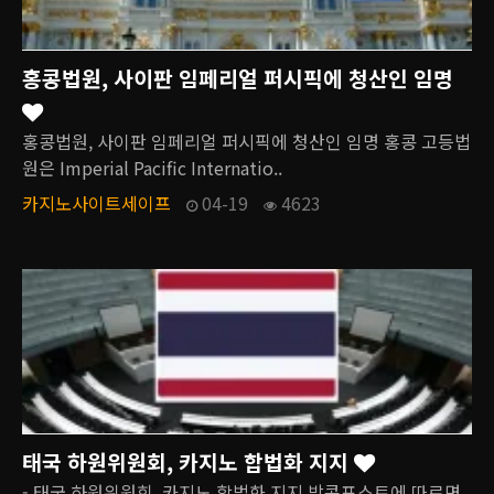
홍콩법원, 사이판 임페리얼 퍼시픽에 청산인 임명
홍콩법원, 사이판 임페리얼 퍼시픽에 청산인 임명 홍콩 고등법
원은 Imperial Pacific Internatio..
카지노사이트세이프
04-19
4623
태국 하원위원회, 카지노 합법화 지지
- 태국 하원위원회, 카지노 합법화 지지 방콕포스트에 따르면