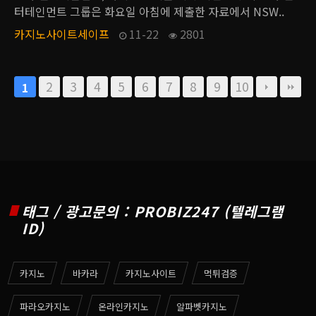
터테인먼트 그룹은 화요일 아침에 제출한 자료에서 NSW..
카지노사이트세이프
11-22
2801
2
3
4
5
6
7
8
9
10
1
태그 / 광고문의 : PROBIZ247 (텔레그램
ID)
카지노
바카라
카지노사이트
먹튀검증
파라오카지노
온라인카지노
알파벳카지노