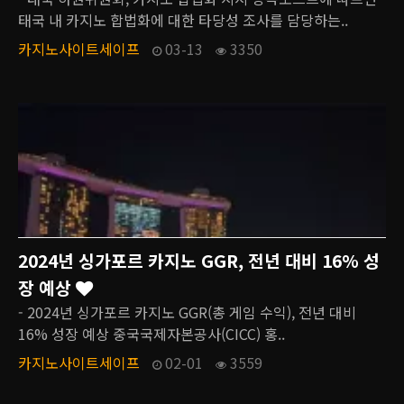
태국 내 카지노 합법화에 대한 타당성 조사를 담당하는..
카지노사이트세이프
03-13
3350
2024년 싱가포르 카지노 GGR, 전년 대비 16% 성
장 예상
- 2024년 싱가포르 카지노 GGR(총 게임 수익), 전년 대비
16% 성장 예상 중국국제자본공사(CICC) 홍..
카지노사이트세이프
02-01
3559