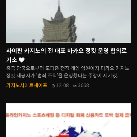
사이판 카지노의 전 대표 마카오 정킷 운영 협의로
기소
중국 당국으로부터 도피중 전직 게임 임원이자 마카오 카지노
정킷 제공자가 '범죄 조직'을 운영했다는 주장이 제기됐..
카지노사이트세이프
12-08
3668