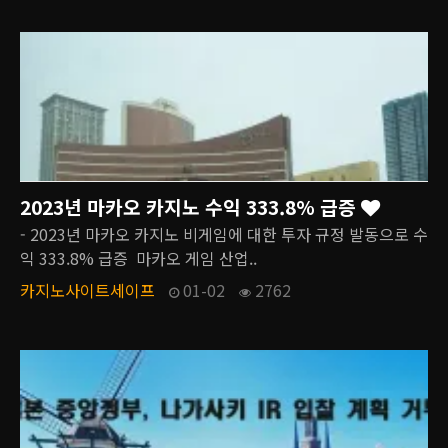
2023년 마카오 카지노 수익 333.8% 급증
- 2023년 마카오 카지노 비게임에 대한 투자 규정 발동으로 수
익 333.8% 급증 마카오 게임 산업..
카지노사이트세이프
01-02
2762