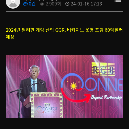
0건
2,909회
24-01-16 17:13
2024년 필리핀 게임 산업 GGR, 비카지노 운영 포함 60억달러
예상