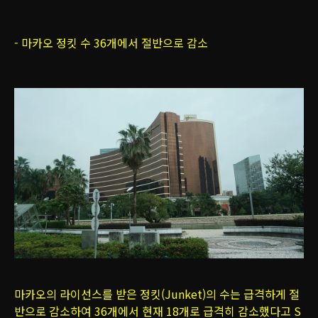
- 마카오 정킷 수 36개에서 절반으로 감소
마카오의 라이선스를 받은 정킷(Junket)의 수는 급격하게 절
반으로 감소하여 36개에서 현재 18개로 급격히 감소했다고 S