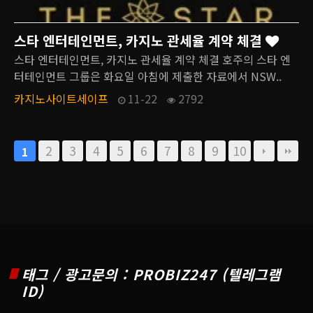
스타 엔터테인먼트, 카지노 관세율 계약 체결
스타 엔터테인먼트, 카지노 관세율 계약 체결 호주의 스타 엔
터테인먼트 그룹은 화요일 아침에 제출한 자료에서 NSW..
카지노사이트세이프
11-22
2792
2
3
4
5
6
7
8
9
10
1
태그 / 광고문의 : PROBIZ247 (텔레그램
ID)