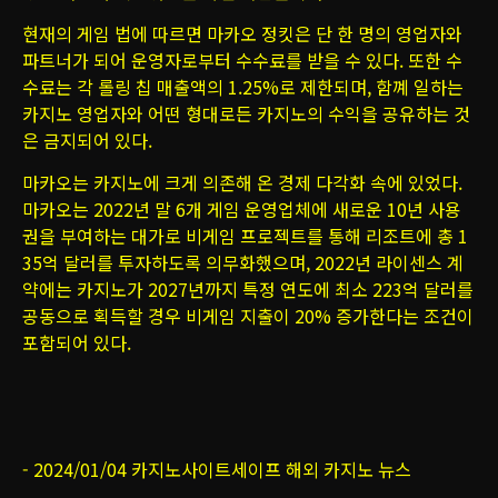
현재의 게임 법에 따르면 마카오 정킷은 단 한 명의 영업자와
파트너가 되어 운영자로부터 수수료를 받을 수 있다. 또한 수
수료는 각 롤링 칩 매출액의 1.25%로 제한되며, 함꼐 일하는
카지노 영업자와 어떤 형대로든 카지노의 수익을 공유하는 것
은 금지되어 있다.
마카오는 카지노에 크게 의존해 온 경제 다각화 속에 있었다.
마카오는 2022년 말 6개 게임 운영업체에 새로운 10년 사용
권을 부여하는 대가로 비게임 프로젝트를 통해 리조트에 총 1
35억 달러를 투자하도록 의무화했으며, 2022년 라이센스 계
약에는 카지노가 2027년까지 특정 연도에 최소 223억 달러를
공동으로 획득할 경우 비게임 지출이 20% 증가한다는 조건이
포함되어 있다.
- 2024/01/04 카지노사이트세이프 해외 카지노 뉴스