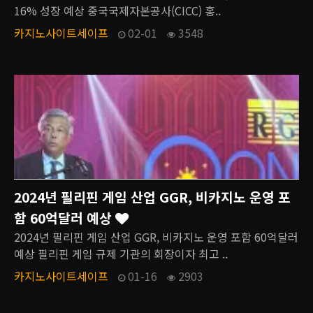
16% 성장 예상 중국국제자본공사(CICC) 홍..
카지노사이트세이프
02-01
3548
2024년 필리핀 게임 산업 GGR, 비카지노 운영 포
함 60억달러 예상
2024년 필리핀 게임 산업 GGR, 비카지노 운영 포함 60억달러
예상 필리핀 게임 규제 기관의 회장이자 최고 ..
카지노사이트세이프
01-16
2903