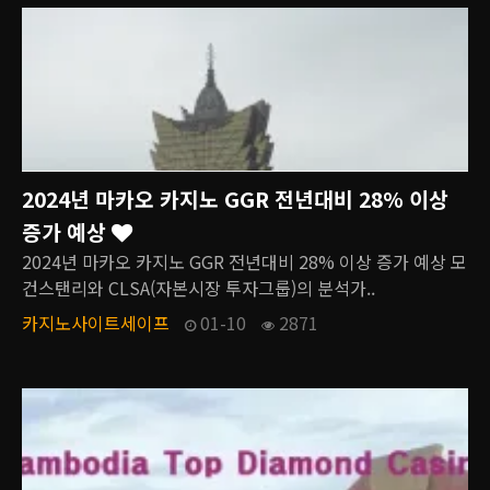
2024년 마카오 카지노 GGR 전년대비 28% 이상
증가 예상
2024년 마카오 카지노 GGR 전년대비 28% 이상 증가 예상 모
건스탠리와 CLSA(자본시장 투자그룹)의 분석가..
카지노사이트세이프
01-10
2871