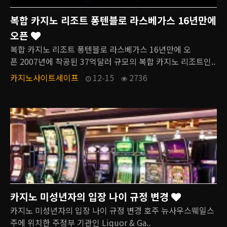
복합 카지노 리조트 퐁텐블로 라스베가스 16년만에
오픈
복합 카지노 리조트 퐁텐블로 라스베가스 16년만에 오
픈 2007년에 착공된 37억달러 규모의 복합 카지노 리조트인..
카지노사이트세이프
12-15
2736
카지노 미성년자의 입장 나이 규정 변경
카지노 미성년자의 입장 나이 규정 변경 호주 뉴사우스웨일스
주에 위치한 주정부 기관인 Liquor & Ga..