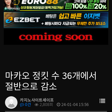
마카오 정킷 수 36개에서
절반으로 감소
카지노사이트세이프
0건
2,808회
24-01-04 15:56