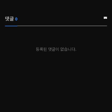
댓글
0
등록된 댓글이 없습니다.