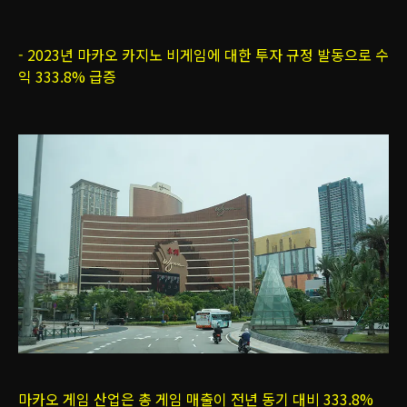
- 2023년 마카오 카지노 비게임에 대한 투자 규정 발동으로 수
익 333.8% 급증
마카오 게임 산업은 총 게임 매출이 전년 동기 대비 333.8%