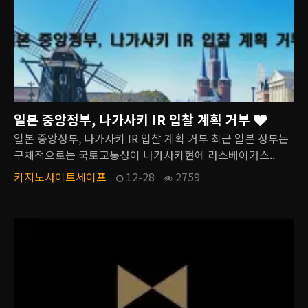
일본 중앙정부, 나가사키 IR 입찰 계획 거부
일본 중앙정부, 나가사키 IR 입찰 계획 거부 최근 일본 정부는
구체적으로는 국토교통성이 나가사키현에 라스베이거스..
카지노사이트세이프
12-28
2759