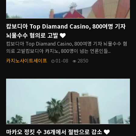
캄보디아 Top Diamand Casino, 800여명 기자
뇌물수수 혐의로 고발
캄보디아 Top Diamand Casino, 800여명 기자 뇌물수수 혐
의로 고발캄보디아 카지노, 800명이 넘는 언론인들..
카지노사이트세이프
01-08
2850
마카오 정킷 수 36개에서 절반으로 감소