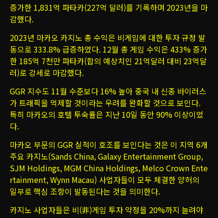
증가한 1,831억 파타카(227억 달러)를 기록하며 2023년을 마
감했다.
2023년 마카오 카지노 총 수익은 비게임에 대한 투자 규정 발
동으로 333.8% 급증하였다. 12월 총 게임 수익은 433% 증가
한 185억 7천만 파타카(합의 예상치인 21억달러 대비 23억달
러)로 강세로 마감했다.
GGR 지수도 11월 수준보다 16% 높아 중국 내 신종 바이러스
가 트래픽을 억제할 것이라는 우려를 완화할 것으로 보인다.
특히 마카오의 호텔 투숙률은 지난 10일 동안 90% 이상이었
다.
마카오 부문의 GGR 실적이 호조를 보인다는 것은 이 지역 6개
주요 카지노(Sands China, Galaxy Entertainment Group,
SJM Holdings, MGM China Holdings, Melco Crown Ente
rtainment, Wynn Macau) 사업자들이 모두 체결한 양허의
일부로 핵심 조항이 발동된다는 것을 의미한다.
카지노 사업자들은 비(非)게임 투자 약정을 20%까지 늘려야