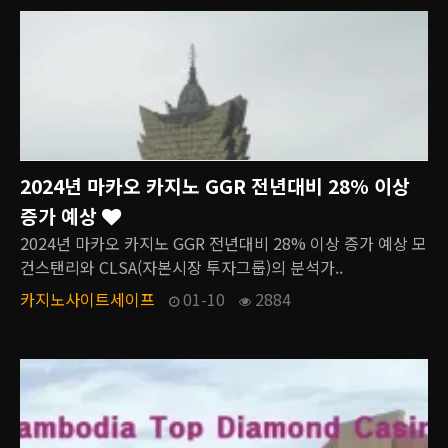
2024년 마카오 카지노 GGR 전년대비 28% 이상
증가 예상
2024년 마카오 카지노 GGR 전년대비 28% 이상 증가 예상 모
건스탠리와 CLSA(자본시장 투자그룹)의 분석가..
카지노사이트세이프
01-10
2884