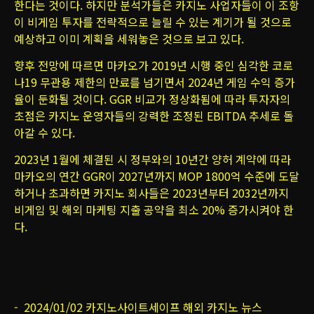
한다는 것이다. 하지만 분석가들은 카지노 사업자들이 이 조항
이 비게임 투자를 전략적으로 늘릴 수 있는 계기가 될 것으로
예상하고 이미 계획을 세워놓은 것으로 보고 있다.
향후 전망에 따르면 마카오가 2019년 시행 중인 심각한 코로
나19 무관용 제한의 만료를 넘기면서 2024년 게임 수익 증가
율이 둔화될 것이다. GGR 비교가 정상화됨에 따라 투자자의
초점은 카지노 운영자들의 강력한 조정된 EBITDA 추세로 돌
아갈 수 있다.
2023년 1월에 체결된 시 정부와의 10년간 양허 계약에 따라
마카오의 연간 GGR이 2027년까지 MOP 1800억 수준에 도달
하거나 초과하면 카지노 회사들은 2023년부터 2032년까지
비게임 및 해외 마케팅 지출 공약을 최소 20% 증가시켜야 한
다.
- 2024/01/02 카지노사이트세이프 해외 카지노 뉴스