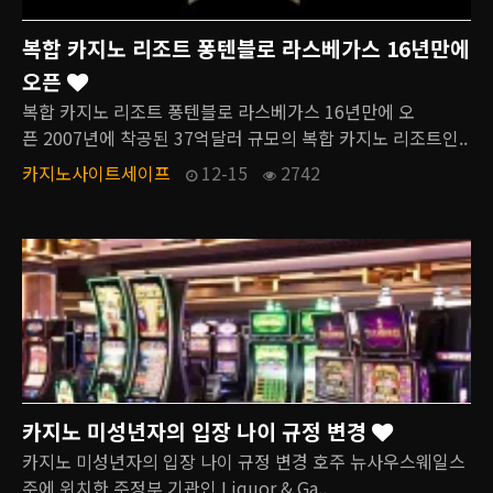
복합 카지노 리조트 퐁텐블로 라스베가스 16년만에
오픈
복합 카지노 리조트 퐁텐블로 라스베가스 16년만에 오
픈 2007년에 착공된 37억달러 규모의 복합 카지노 리조트인..
카지노사이트세이프
12-15
2742
카지노 미성년자의 입장 나이 규정 변경
카지노 미성년자의 입장 나이 규정 변경 호주 뉴사우스웨일스
주에 위치한 주정부 기관인 Liquor & Ga..