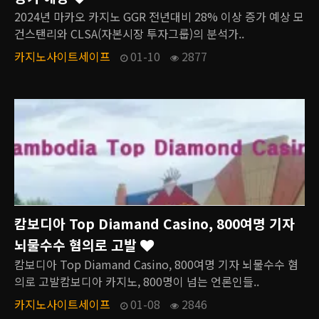
2024년 마카오 카지노 GGR 전년대비 28% 이상 증가 예상 모
건스탠리와 CLSA(자본시장 투자그룹)의 분석가..
카지노사이트세이프
01-10
2877
캄보디아 Top Diamand Casino, 800여명 기자
뇌물수수 혐의로 고발
캄보디아 Top Diamand Casino, 800여명 기자 뇌물수수 혐
의로 고발캄보디아 카지노, 800명이 넘는 언론인들..
카지노사이트세이프
01-08
2846