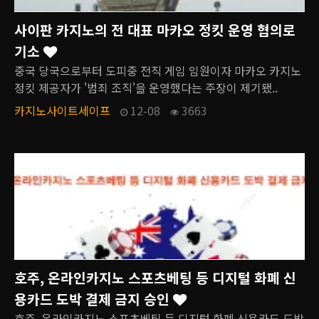
사이판 카지노의 전 대표 마카오 정킷 운영 협의로
기소
중국 당국으로부터 도피중 전직 게임 임원이자 마카오 카지노
정킷 제공자가 '범죄 조직'을 운영했다는 주장이 제기됐..
카지노사이트세이프
12-08
3663
호주, 온라인카지노 스포츠베팅 등 디지털 화폐 신
용카드 도박 결제 금지 승인
호주, 온라인카지노 스포츠베팅 등 디지털 화폐 신용카드 도박