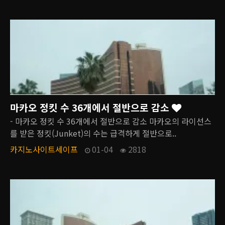
마카오 정킷 수 36개에서 절반으로 감소
- 마카오 정킷 수 36개에서 절반으로 감소 마카오의 라이선스
를 받은 정킷(Junket)의 수는 급격하게 절반으로..
카지노사이트세이프
01-04
2818