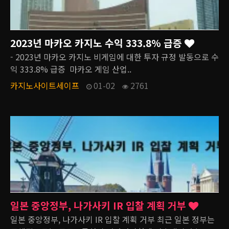
2023년 마카오 카지노 수익 333.8% 급증
- 2023년 마카오 카지노 비게임에 대한 투자 규정 발동으로 수
익 333.8% 급증 마카오 게임 산업..
카지노사이트세이프
01-02
2761
일본 중앙정부, 나가사키 IR 입찰 계획 거부
일본 중앙정부, 나가사키 IR 입찰 계획 거부 최근 일본 정부는