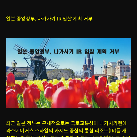
일본 중앙정부, 나가사키 IR 입찰 계획 거부
최근 일본 정부는 구체적으로는 국토교통성이 나가사키현에
라스베이거스 스타일의 카지노 중심의 통합 리조트(IR)를 개