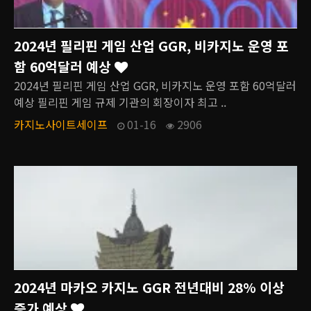
2024년 필리핀 게임 산업 GGR, 비카지노 운영 포
함 60억달러 예상
2024년 필리핀 게임 산업 GGR, 비카지노 운영 포함 60억달러
예상 필리핀 게임 규제 기관의 회장이자 최고 ..
카지노사이트세이프
01-16
2906
2024년 마카오 카지노 GGR 전년대비 28% 이상
증가 예상