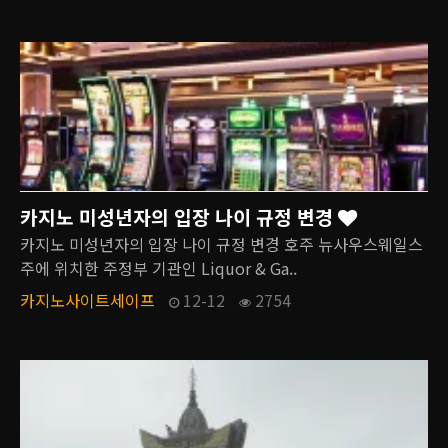
카지노 미성년자의 입장 나이 규정 변경
카지노 미성년자의 입장 나이 규정 변경 호주 뉴사우스웨일스
주에 위치한 주정부 기관인 Liquor & Ga..
카지노사이트세이프
12-12
2754