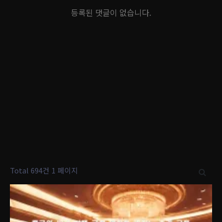
등록된 댓글이 없습니다.
Total 694건
1 페이지