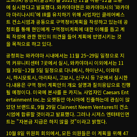
에 실시한다고 발표했다. 와카야마현은 와카야마시의 '와카야
마 마리나시티'에 IR를 유치하기 위해 사업자인 클레어베스
트 컨소시엄과 공동으로 구역정비계획을 작성하고 있는데 공
청회를 통해 현민에게 구역정비계획에 대한 이해를 돕고 계
획 작성에 관한 현민의 의견을 들어 계획에 반영시키는 것
을 목적으로 하고 있다.
공청회는 와카야마 시내에서는 11월 25~29일 일정으로 지
역 커뮤니티센터 7곳에서 실시, 와카야마시 이외에서는 11
월 30일~12월 5일 일정으로 다나베시, 하이난시, 이와데
시, 하시모토시, 아리타시, 고보시, 신구시 등 7곳에서 실시한
다.내용은 구역 정비 계획안의 개요 설명과 질의응답으로 진행
될 예정이다. 미국에 본사를 둔 카지노 사업자인 Caesars Ent
ertainment Inc.는 오랫동안 아시아에 진출하는데 관심이 많
았던 브랜드로, 9월 29일 Clairvest Neem Ventures의 컨소
시엄에 합류할 것이라고 발표했다. 그러나 시저스 엔터테인먼
트는 "자본금 지급은 하지 않을 것"이라고 밝혔다.
10월 8일 위원회 회의에서, 모든 의원들은 이 계획을 위해 47