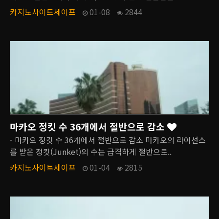
카지노사이트세이프
01-08
2844
마카오 정킷 수 36개에서 절반으로 감소
- 마카오 정킷 수 36개에서 절반으로 감소 마카오의 라이선스
를 받은 정킷(Junket)의 수는 급격하게 절반으로..
카지노사이트세이프
01-04
2815