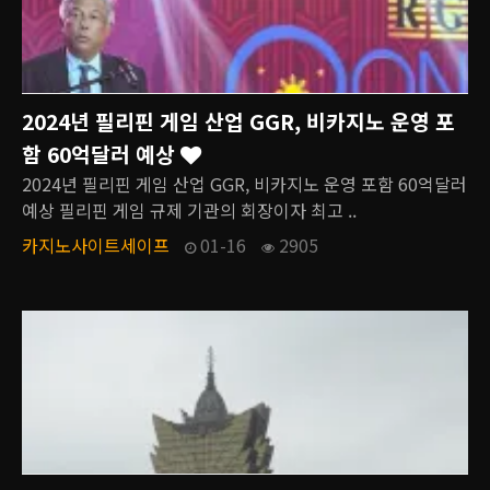
2024년 필리핀 게임 산업 GGR, 비카지노 운영 포
함 60억달러 예상
2024년 필리핀 게임 산업 GGR, 비카지노 운영 포함 60억달러
예상 필리핀 게임 규제 기관의 회장이자 최고 ..
카지노사이트세이프
01-16
2905