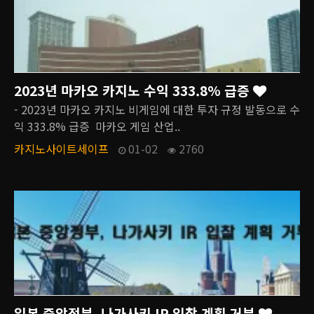
2023년 마카오 카지노 수익 333.8% 급증
- 2023년 마카오 카지노 비게임에 대한 투자 규정 발동으로 수
익 333.8% 급증 마카오 게임 산업..
카지노사이트세이프
01-02
2760
일본 중앙정부, 나가사키 IR 입찰 계획 거부