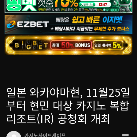
일본 와카야마현, 11월25일
부터 현민 대상 카지노 복합
리조트(IR) 공청회 개최
카지노사이트세이프