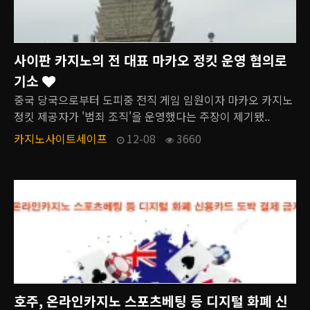
사이판 카지노의 전 대표 마카오 정킷 운영 협의로
기소
중국 당국으로부터 도피중 전직 게임 임원이자 마카오 카지노
정킷 제공자가 '범죄 조직'을 운영했다는 주장이 제기됐..
카지노사이트세이프
12-08
3660
호주, 온라인카지노 스포츠베팅 등 디지털 화폐 신