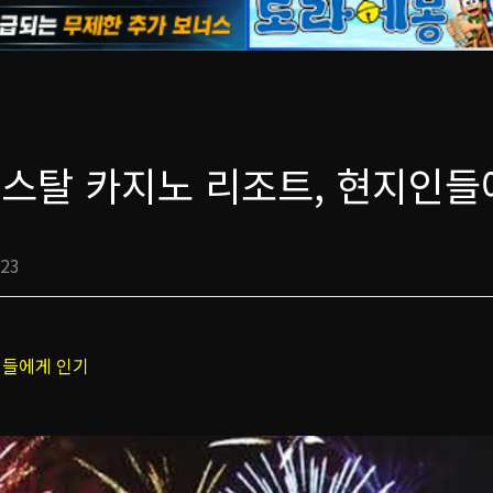
리스탈 카지노 리조트, 현지인들
:23
인들에게 인기