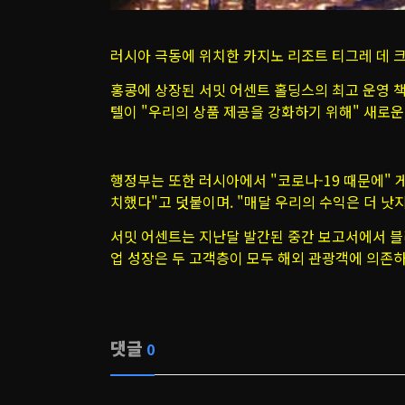
러시아 극동에 위치한 카지노 리조트 티그레 데 
홍콩에 상장된 서밋 어센트 홀딩스의 최고 운영 
텔이 "우리의 상품 제공을 강화하기 위해" 새로
행정부는 또한 러시아에서 "코로나-19 때문에"
치했다"고 덧붙이며. "매달 우리의 수익은 더 낫
서밋 어센트는 지난달 발간된 중간 보고서에서 블
업 성장은 두 고객층이 모두 해외 관광객에 의존
댓글
0