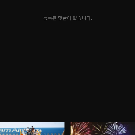
등록된 댓글이 없습니다.