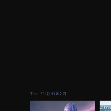
Total 694건
43 페이지