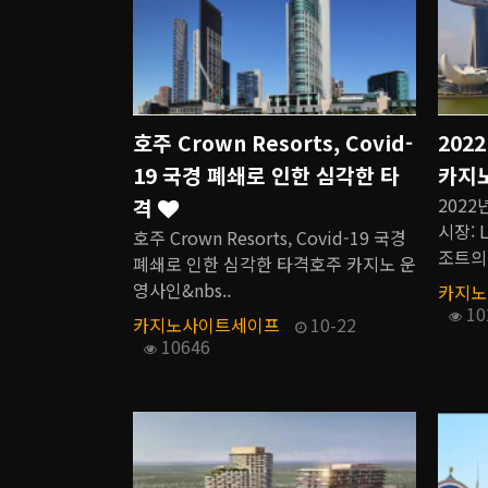
호주 Crown Resorts, Covid-
202
19 국경 폐쇄로 인한 심각한 타
카지노
202
격
시장: 
호주 Crown Resorts, Covid-19 국경
조트의
폐쇄로 인한 심각한 타격호주 카지노 운
영사인&nbs..
카지노
10
카지노사이트세이프
10-22
10646