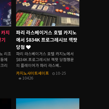
 카지
파리 라스베이거스 호텔 카지노
인기
에서 $834K 프로그레시브 잭팟
당첨
노 리조
파리 라스베이거스 호텔 카지노에서
극동에
$834K 프로그레시브 잭팟 당첨행운
 크리
의 플레이어가 파리 라스베..
카지노사이트세이프
10-25
10426