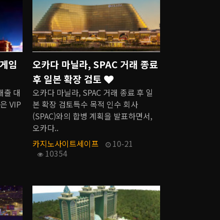
 게임
오카다 마닐라, SPAC 거래 종료
후 일본 확장 검토
매출 대
오카다 마닐라, SPAC 거래 종료 후 일
 VIP
본 확장 검토특수 목적 인수 회사
(SPAC)와의 합병 계획을 발표하면서,
오카다..
카지노사이트세이프
10-21
10354