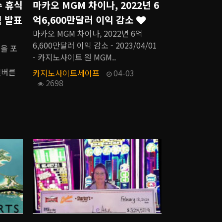
수 휴식
마카오 MGM 차이나, 2022년 6
칙 발표
억6,600만달러 이익 감소
마카오 MGM 차이나, 2022년 6억
6,600만달러 이익 감소 - 2023/04/01
을 포
- 카지노사이트 원 MGM..
멜버른
카지노사이트세이프
04-03
2698