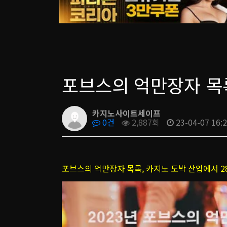
포브스의 억만장자 목록
카지노사이트세이프
0건
2,887회
23-04-07 16:
포브스의 억만장자 목록, 카지노 도박 산업에서 28명