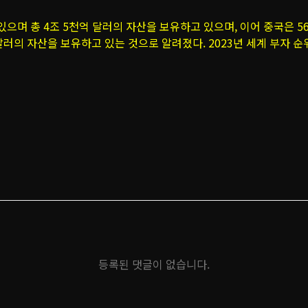
있으며 총 4조 5천억 달러의 자산을 보유하고 있으며, 이어 중국은 5
억달러의 자산을 보유하고 있는 것으로 알려졌다. 2023년 세계 부자 
등록된 댓글이 없습니다.