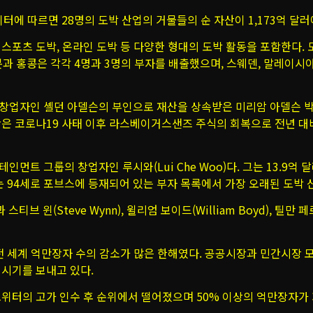
터에 따르면 28명의 도박 산업의 거물들의 순 자산이 1,173억 달
스포츠 도박, 온라인 도박 등 다양한 형대의 도박 활동을 포함한다.
본과 홍콩은 각각 4명과 3명의 부자를 배출했으며, 스웨덴, 말레이시
창업자인 셸던 아델슨의 부인으로 재산을 상속받은 미리암 아델슨 박사
은 코로나19 사태 이후 라스베이거스샌즈 주식의 회복으로 전년 대비
먼트 그룹의 창업자인 루시와(Lui Che Woo)다. 그는 13.9억
는 94세로 포브스에 등재되어 있는 부자 목록에서 가장 오래된 도박
티브 윈(Steve Wynn), 윌리엄 보이드(William Boyd), 틸만 페
전 세계 억만장자 수의 감소가 많은 한해였다. 공공시장과 민간시장 
 시기를 보내고 있다.
 트위터의 고가 인수 후 순위에서 떨어졌으며 50% 이상의 억만장자가 