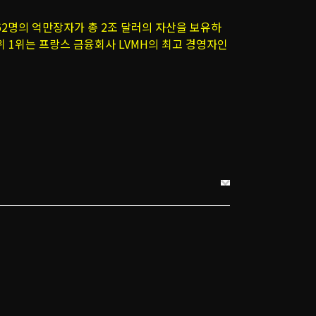
62명의 억만장자가 총 2조 달러의 자산을 보유하
순위 1위는 프랑스 금융회사 LVMH의 최고 경영자인