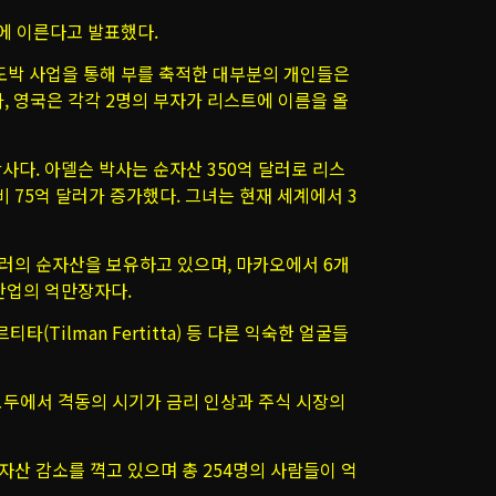
러에 이른다고 발표했다.
 도박 사업을 통해 부를 축적한 대부분의 개인들은
아, 영국은 각각 2명의 부자가 리스트에 이름을 올
다. 아델슨 박사는 순자산 350억 달러로 리스
 75억 달러가 증가했다. 그녀는 현재 세계에서 3
 달러의 순자산을 보유하고 있으며, 마카오에서 6개
 산업의 억만장자다.
르티타(Tilman Fertitta) 등 다른 익숙한 얼굴들
모두에서 격동의 시기가 금리 인상과 주식 시장의
자산 감소를 껵고 있으며 총 254명의 사람들이 억