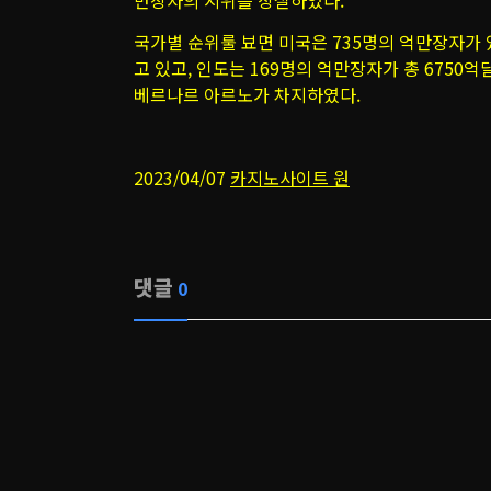
만장자의 지위를 상실하였다.
국가별 순위룰 뵤면 미국은 735명의 억만장자가 
고 있고, 인도는 169명의 억만장자가 총 6750
베르나르 아르노가 차지하였다.
2023/04/07
카지노사이트 원
댓글
0