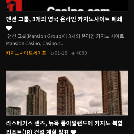
맨션 그룹, 3개의 영국 온라인 카지노사이트 폐쇄
맨션 그룹(Mansion Group)이 3개의 온라인 카지노 사이트
Mansion Casino, Casino.c..
카지노사이트세이프
01-16
4060
라스베가스 샌즈, 뉴욕 롱아일랜드에 카지노 복합
리조트(IR) 건설 계획 발표