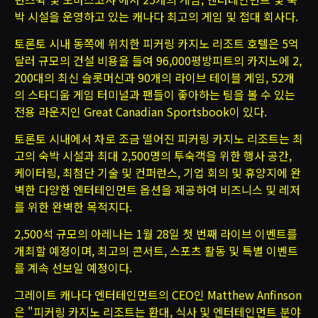
박 시설을 운영하고 있는 캐나다 최고의 게임 및 접대 회사다.
토론토 시내 동쪽에 위치한 피커링 카지노 리조트 호텔은 5억
달러 규모의 건설 비용을 들여 96,000평방피트의 카지노에 2,
200대의 최신 슬롯머신과 90개의 라이브 테이블 게임, 52개
의 스타디움 게임 터미널과 팬들이 좋아하는 팀을 볼 수 있는
전용 라운지인 Great Canadian Sportsbook이 있다.
토론토 시내에서 차로 조금 떨어진 피커링 카지노 리조트는 최
고의 숙박 시설과 최대 2,500명의 투숙객을 위한 행사 공간,
케이터링, 최첨단 기술 및 컨퍼런스, 기업 회의 및 휴양지에 완
벽한 다양한 엔터테인먼트 옵션을 제공하여 비즈니스 및 레저
를 위한 완벽한 목적지다.
2,500석 규모의 아레나는 1월 28일 첫 번째 라이브 이벤트를
개최할 예정이며, 최고의 콘서트, 스포츠 활동 및 특별 이벤트
를 계속 선보일 예정이다.
그레이트 캐나다 엔터테인먼트의 CEO인 Matthew Anfinson
은 "피커링 카지노 리조트는 환대, 식사 및 엔터테인먼트 분야