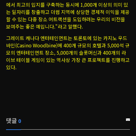
에서 최고의 입지를 구축하는 동시에 1,000개 이상의 의미 있
는 일자리를 창출하고 더럼 지역에 상당한 경제적 이익을 제공
할 수 있는 다중 장소 어트랙션을 도입하려는 우리의 비전을
보여주는 좋은 예입니다."라고 말했다.
그레이트 캐나다 엔터테인먼트는 토론토에 있는 카지노 우드
바인(Casino Woodbine)에 400개 규모의 호텔과 5,000석 규
모의 엔터테인먼트 장소, 5,000개의 슬롯머신과 400개의 라
이브 테이블 게임이 있는 역사상 가장 큰 프로젝트를 진행하고
있다.
댓글
0