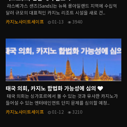
라스베가스 샌즈(Sands)는 뉴욕 롱아일랜드 지역에 수십억
달러 규모의 대표적인 카지노 리조트 시설을 새로 건..
카지노사이트세이프
01-13
3940
태국 의회, 카지노 합법화 가능성에 심의
태국 의회는 싱가포르에서 볼 수 있는 것과 유사한 카지노가
들어설 수 있는 엔터테인먼트 단지 문제를 심의할 예정..
카지노사이트세이프
01-12
3210