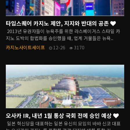
타임스퀘어 카지노 제안, 지지와 반대의 공존
2013년 유권자들이 뉴욕주를 위한 라스베이거스 스타일 카
지노 도박의 합법화를 승인했을 때, 업계 거물들은 뉴욕..
카지노사이트세이프
12-26
3170
오사카 IR, 내년 1월 통상 국회 전에 승인 예상
일본 혁신당을 대표하는 일본 유신의 모임의 바바 신코 대표