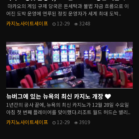
마카오의 게임 규제 당국은 돈세탁과 불법 자금 흐름으로 이
어진 도박 운영에 연루된 정킷 운영자가 세계 최대 도박..
카지노사이트세이프
12-29
3248
뉴버그에 있는 뉴욕의 최신 카지노 개장
1년간의 공사 끝에, 뉴욕의 최신 카지노가 12월 28일 수요일
아침 첫 번째 플레이어를 맞이했다.리조트 월드 허드슨 밸리..
카지노사이트세이프
12-29
3919