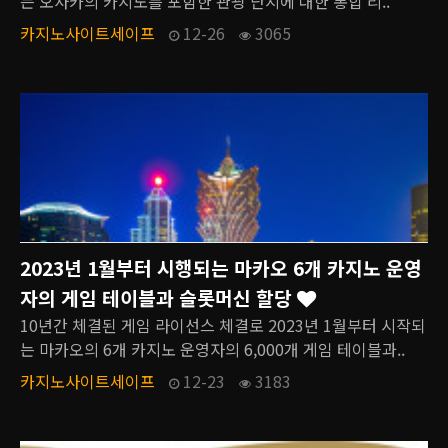
는 오사카의 카지노를 포함한 관광 단지에 대한 통합 리..
카지노사이트세이프
12-26
3065
2023년 1월부터 시행되는 마카오 6개 카지노 운영
자의 게임 테이블과 슬롯머신 할당
10년간 체결된 게임 라이선스 체결로 2023년 1월부터 시작되
는 마카오의 6개 카지노 운영자의 6,000개 게임 테이블과..
카지노사이트세이프
12-23
3183