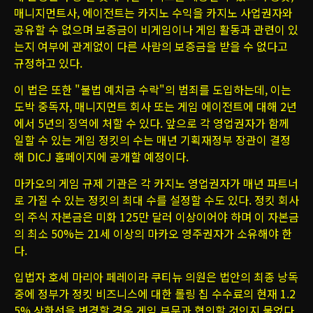
매니지먼트사, 에이전트는 카지노 수익을 카지노 사업권자와
공유할 수 없으며 보증금이 비게임이나 게임 활동과 관련이 있
는지 여부에 관계없이 다른 사람의 보증금을 받을 수 없다고
규정하고 있다.
이 법은 또한 "불법 예치금 수락"의 범죄를 도입하는데, 이는
도박 중독자, 매니지먼트 회사 또는 게임 에이전트에 대해 2년
에서 5년의 징역에 처할 수 있다. 앞으로 각 영업권자가 함께
일할 수 있는 게임 정킷의 수는 매년 기획재정부 장관이 결정
해 DICJ 홈페이지에 공개할 예정이다.
마카오의 게임 규제 기관은 각 카지노 영업권자가 매년 파트너
로 가질 수 있는 정킷의 최대 수를 설정할 수도 있다. 정킷 회사
의 주식 자본금은 미화 125만 달러 이상이어야 하며 이 자본금
의 최소 50%는 21세 이상의 마카오 영주권자가 소유해야 한
다.
입법자 호세 마리아 페레이라 쿠티뉴 의원은 법안의 최종 낭독
중에 정부가 정킷 비즈니스에 대한 롤링 칩 수수료의 현재 1.2
5% 상한선을 변경할 경우 게임 부문과 협의할 것인지 물었다.