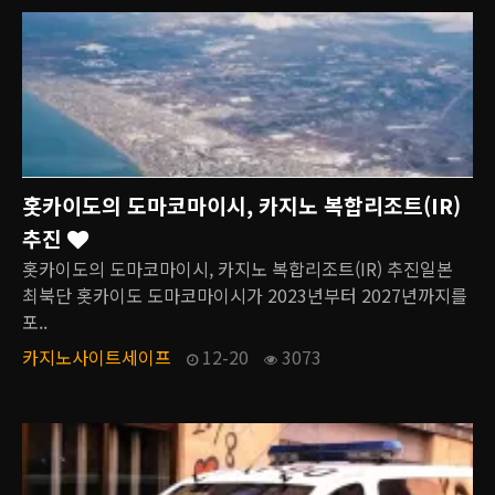
홋카이도의 도마코마이시, 카지노 복합리조트(IR)
추진
홋카이도의 도마코마이시, 카지노 복합리조트(IR) 추진일본
최북단 홋카이도 도마코마이시가 2023년부터 2027년까지를
포..
카지노사이트세이프
12-20
3073