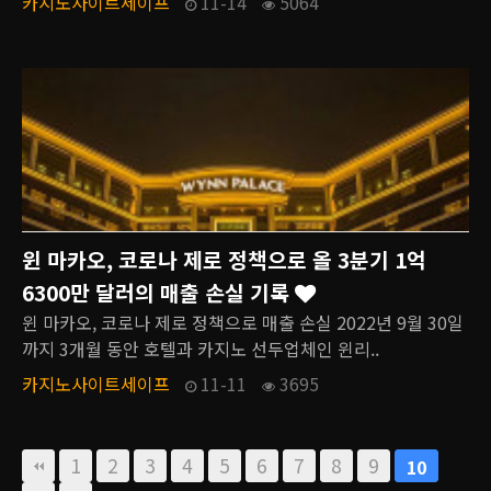
카지노사이트세이프
11-14
5064
윈 마카오, 코로나 제로 정책으로 올 3분기 1억
6300만 달러의 매출 손실 기록
윈 마카오, 코로나 제로 정책으로 매출 손실 2022년 9월 30일
까지 3개월 동안 호텔과 카지노 선두업체인 윈리..
카지노사이트세이프
11-11
3695
1
2
3
4
5
6
7
8
9
10