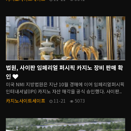
법원, 사이판 임페리얼 퍼시픽 카지노 장비 판매 확
인
미국 NMI 지방법원은 지난 10월 경매에 이어 임페리얼퍼시픽
인터내셔널(IPI) 카지노 자산 매각을 공식 승인했다. 사이판..
카지노사이트세이프
11-21
5073