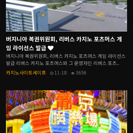
버지니아 복권위원회, 리버스 카지노 포츠머스 게
임 라이선스 발급
버지니아 복권위원회, 리버스 카지노 포츠머스 게임 라이선스
발급 리버스 카지노 포츠머스와 그 운영자인 리버스 포츠..
카지노사이트세이프
11-18
3656