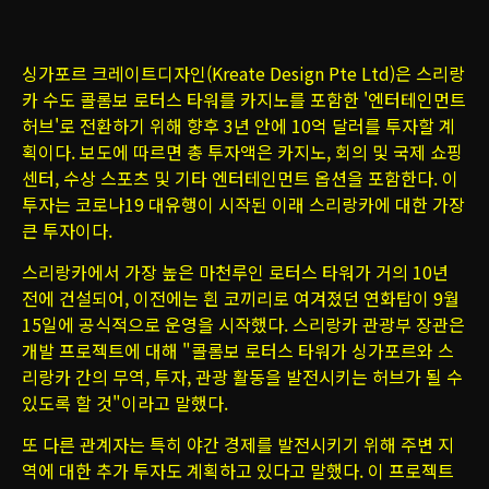
싱가포르 크레이트디자인(Kreate Design Pte Ltd)은 스리랑
카 수도 콜롬보 로터스 타워를 카지노를 포함한 '엔터테인먼트
허브'로 전환하기 위해 향후 3년 안에 10억 달러를 투자할 계
획이다. 보도에 따르면 총 투자액은 카지노, 회의 및 국제 쇼핑
센터, 수상 스포츠 및 기타 엔터테인먼트 옵션을 포함한다. 이
투자는 코로나19 대유행이 시작된 이래 스리랑카에 대한 가장
큰 투자이다.
스리랑카에서 가장 높은 마천루인 로터스 타워가 거의 10년
전에 건설되어, 이전에는 흰 코끼리로 여겨졌던 연화탑이 9월
15일에 공식적으로 운영을 시작했다. 스리랑카 관광부 장관은
개발 프로젝트에 대해 "콜롬보 로터스 타워가 싱가포르와 스
리랑카 간의 무역, 투자, 관광 활동을 발전시키는 허브가 될 수
있도록 할 것"이라고 말했다.
또 다른 관계자는 특히 야간 경제를 발전시키기 위해 주변 지
역에 대한 추가 투자도 계획하고 있다고 말했다. 이 프로젝트