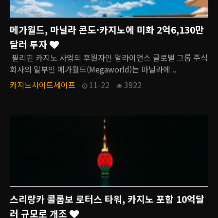
메가월드, 마닐라 콘도·카지노에 미화 2억6,130만
달러 투자
필리핀 카지노 사업의 후원자인 얼라이언스 글로벌 그룹 주식
회사의 일부인 메가월드(Megaworld)는 마닐라에 ..
카지노사이트세이프
11-22
3922
스리랑카 콜롬보 로터스 타워, 카지노 포함 10억달
러 규모로 개조