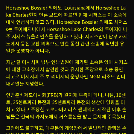
Horseshoe Bossier 외에도
Louisiana에서 Horseshoe La
ke Charles
현지 언론 보도에 따르면 현재 시저스는 이 소송에
대해 언급하지 않고 있다. Horseshoe Bossier 외에도 시저스
s는 루이애지나에서 Horseshoe Lake Charles와 루이지애나
주 시저스 뉴올리언스를 운영하고 있다. 시저스만이 남부 카지
노에서 동전 교환 의혹으로 인한 동전 관련 소송에 직면한 유
일한 운영자가 아니다.
지난 달 미시시피 남부 연방법원에 제기된 소송은 영이 시저스
에 대한 고소장에서 발견한 것과 유사한 주장으로 소송 중인
피고로 미시시피 주 보 리비지의 운영자인 MGM 리조트 인터
내셔널을 지명했다.
연방준비제도이사회(FRB)가 원자재 부족이 페니, 니켈, 10센
트, 25센트짜리 동전과 25센트짜리 동전의 생산에 영향을 미
치고 있다고 주장한 코로나바이러스 팬데믹이 시작된 이후 손
님들은 전국의 카지노에서 거스름돈을 받는 문제에 주목했다.
그럼에도 불구하고, 대부분의 게임장에서 일반적인 관행은 손