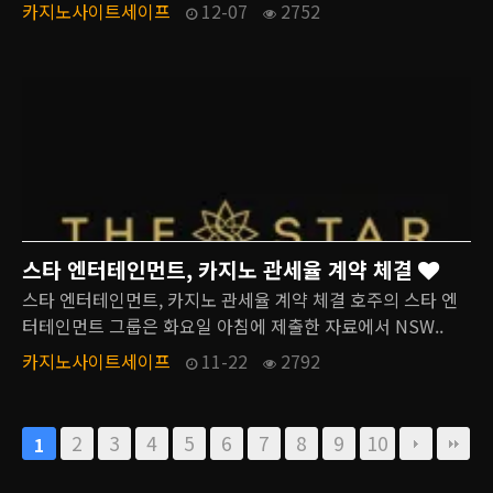
카지노사이트세이프
12-07
2752
스타 엔터테인먼트, 카지노 관세율 계약 체결
스타 엔터테인먼트, 카지노 관세율 계약 체결 호주의 스타 엔
터테인먼트 그룹은 화요일 아침에 제출한 자료에서 NSW..
카지노사이트세이프
11-22
2792
2
3
4
5
6
7
8
9
10
1