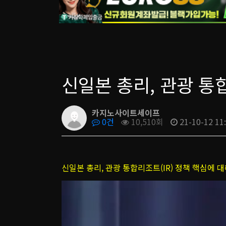
신일본 총리, 관광 통
카지노사이트세이프
0건
10,510회
21-10-12 11
신일본 총리, 관광 통합리조트(IR) 정책 핵심에 