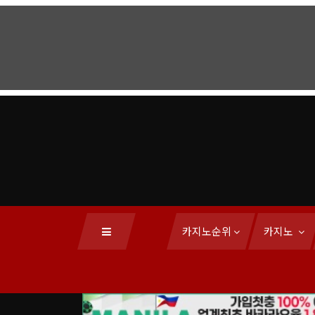
카지노순위
카지노