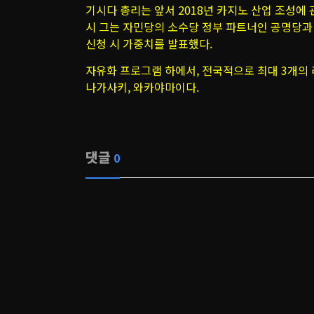
기시다 총리는 앞서 2018년 카지노 산업 조성에
시 그는 자민당의 소수당 정부 파트너인 공명당과 
신청 시 가중치를 발표했다.
자유화 프로그램 하에서, 전국적으로 최대 3개의 리
나가사키, 와카야마이다.
댓글
0