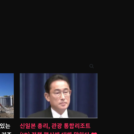
 있는
신일본 총리, 관광 통합리조트