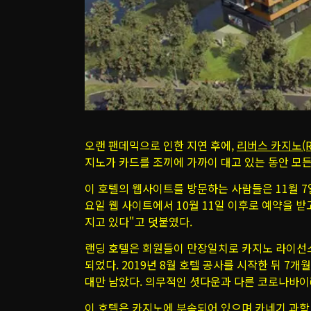
오랜 팬데믹으로 인한 지연 후에,
리버스 카지노(Riv
지노가 카드를 조끼에 가까이 대고 있는 동안 모든 
이 호텔의 웹사이트를 방문하는 사람들은 11월 7일
요일 웹 사이트에서 10월 11일 이후로 예약을 
지고 있다"고 덧붙였다.
랜딩 호텔은 회원들이 만장일치로 카지노 라이선스
되었다. 2019년 8월 호텔 공사를 시작한 뒤 7
대만 남았다. 의무적인 셧다운과 다른 코로나바이러
이 호텔은 카지노에 부속되어 있으며 카네기 과학 센