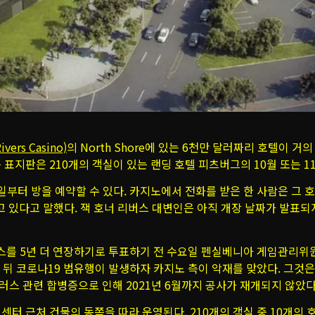
ers Casino)
의 North Shore에 있는 6천만 달러짜리 호텔이 거
표지판은 210개의 객실이 있는 랜딩 호텔 피츠버그의 10월 또는 1
부터 방을 예약할 수 있다. 카지노에서 전화를 받은 한 사람은 그 호
받고 있다고 말했다. 잭 호너 리버스 대변인은 아직 개장 날짜가 발표
를 5년 더 연장하기로 투표하기 전 수요일 펜실베니아 게임관리위
개월 뒤 코로나19 범유행이 발생하자 카지노 측이 악재를 맞았다. 그것은
스 관련 합병증으로 인해 2021년 6월까지 공사가 재개되지 않았다
터 근처 건물의 동쪽을 따라 운영된다. 210개의 객실 중 10개의 