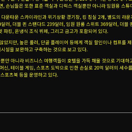
면, 손님들은 또한 표준 객실과 디럭스 객실뿐만 아니라 임원용 스튜
다운타운 스카이라인과 위기상황 경기장, 킹 침실 2개, 별도의 라운지, 
9달러, 더블 퀸 스탠다드 239달러, 임원 원룸 스위트 369달러, 더블
렛 파킹, 온냉식 조식 뷔페, 그리고 금고가 포함되어 있다.
았지만, 높은 롤러, 단골 플레이어 등에게 객실 할인이나 컴프를 제
편의시설을 보완하고 구축하는 것으로 보고 있다.
들뿐만 아니라 비즈니스 여행객들이 호텔을 가득 채울 것으로 기대하고
머신, 테이블 게임, 스포츠 도박으로 인한 손실로 20억 달러의 세수를
대, 스포츠북 등을 운영하고 있다.