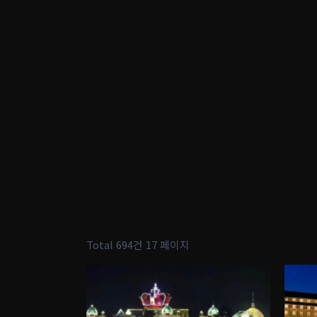
Total 694건
17 페이지