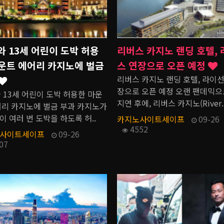
와 13세 어린이 도박 허용
리버스 카지노 랜딩 호텔,
운트 에어리 카지노에 벌금
스 연장으로 오픈 예정
리버스 카지노 랜딩 호텔, 라이선
장으로 오픈 예정 오랜 팬데믹으
 13세 어린이 도박 허용한 마운
지연 후에, 리버스 카지노(River.
어리 카지노에 벌금 부과 카지노가
 여러 번 도박을 하도록 허..
카지노사이트세이프
09-26
4552
사이트세이프
09-26
07