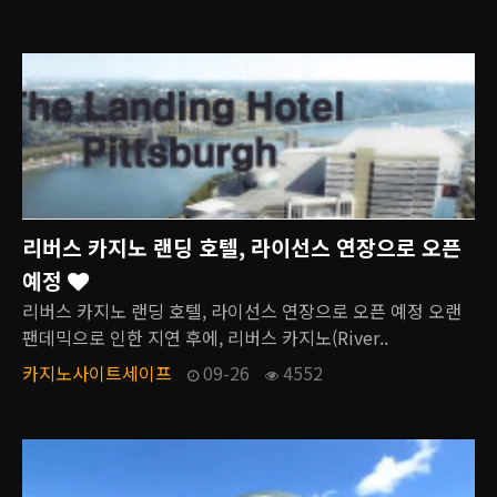
리버스 카지노 랜딩 호텔, 라이선스 연장으로 오픈
예정
리버스 카지노 랜딩 호텔, 라이선스 연장으로 오픈 예정 오랜
팬데믹으로 인한 지연 후에, 리버스 카지노(River..
카지노사이트세이프
09-26
4552