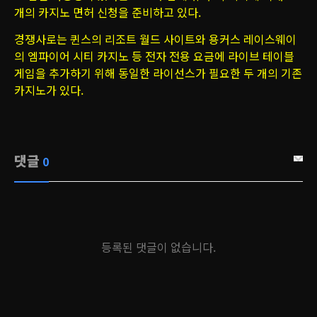
개의 카지노 면허 신청을 준비하고 있다.
경쟁사로는 퀸스의 리조트 월드 사이트와 용커스 레이스웨이
의 엠파이어 시티 카지노 등 전자 전용 요금에 라이브 테이블
게임을 추가하기 위해 동일한 라이선스가 필요한 두 개의 기존
카지노가 있다.
댓글
0
등록된 댓글이 없습니다.