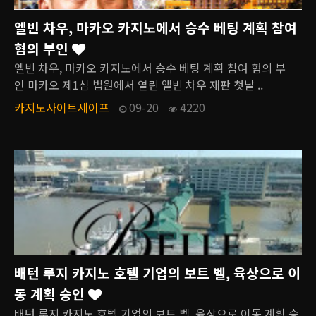
엘빈 차우, 마카오 카지노에서 승수 베팅 계획 참여
혐의 부인
엘빈 차우, 마카오 카지노에서 승수 베팅 계획 참여 혐의 부
인 마카오 제1심 법원에서 열린 앨빈 차우 재판 첫날 ..
카지노사이트세이프
09-20
4220
배턴 루지 카지노 호텔 기업의 보트 벨, 육상으로 이
동 계획 승인
배턴 루지 카지노 호텔 기업의 보트 벨, 육상으로 이동 계획 승