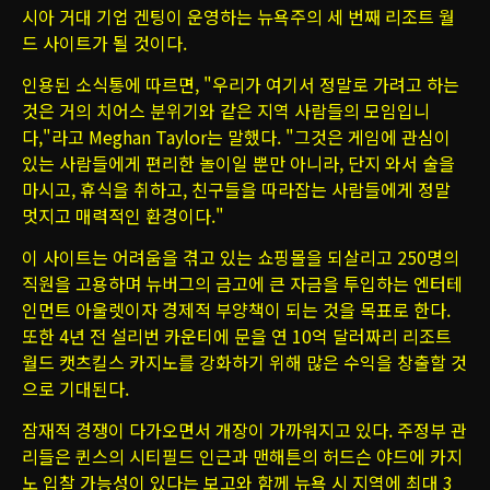
시아 거대 기업 겐팅이 운영하는 뉴욕주의 세 번째 리조트 월
드 사이트가 될 것이다.
인용된 소식통에 따르면, "우리가 여기서 정말로 가려고 하는
것은 거의 치어스 분위기와 같은 지역 사람들의 모임입니
다,"라고 Meghan Taylor는 말했다. "그것은 게임에 관심이
있는 사람들에게 편리한 놀이일 뿐만 아니라, 단지 와서 술을
마시고, 휴식을 취하고, 친구들을 따라잡는 사람들에게 정말
멋지고 매력적인 환경이다."
이 사이트는 어려움을 겪고 있는 쇼핑몰을 되살리고 250명의
직원을 고용하며 뉴버그의 금고에 큰 자금을 투입하는 엔터테
인먼트 아울렛이자 경제적 부양책이 되는 것을 목표로 한다.
또한 4년 전 설리번 카운티에 문을 연 10억 달러짜리 리조트
월드 캣츠킬스 카지노를 강화하기 위해 많은 수익을 창출할 것
으로 기대된다.
잠재적 경쟁이 다가오면서 개장이 가까워지고 있다. 주정부 관
리들은 퀸스의 시티필드 인근과 맨해튼의 허드슨 야드에 카지
노 입찰 가능성이 있다는 보고와 함께 뉴욕 시 지역에 최대 3