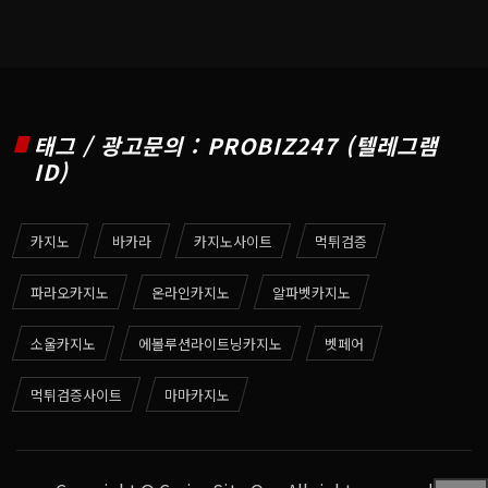
태그 / 광고문의 : PROBIZ247 (텔레그램
ID)
카지노
바카라
카지노사이트
먹튀검증
파라오카지노
온라인카지노
알파벳카지노
소울카지노
에볼루션라이트닝카지노
벳페어
먹튀검증사이트
마마카지노