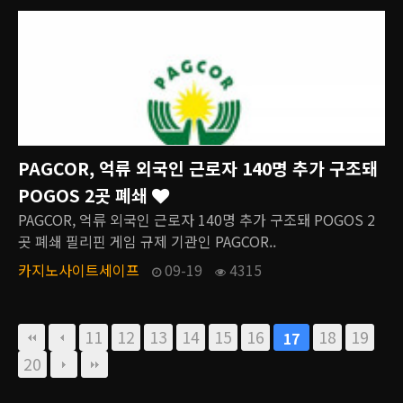
PAGCOR, 억류 외국인 근로자 140명 추가 구조돼
POGOS 2곳 폐쇄
PAGCOR, 억류 외국인 근로자 140명 추가 구조돼 POGOS 2
곳 폐쇄 필리핀 게임 규제 기관인 PAGCOR..
카지노사이트세이프
09-19
4315
11
12
13
14
15
16
18
19
17
20