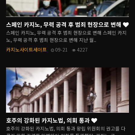
스페인 카지노, 무력 공격 후 범죄 현장으로 변해
스페인 카지노, 무력 공격 후 범죄 현장으로 변해 스페인 카지
노, 무력 공격 후 범죄 현장으로 변해 지난 월..
카지노사이트세이프
09-21
4227
호주의 강화된 카지노법, 의회 통과
호주의 강화된 카지노법, 의회 통과 왕립 위원회의 권고를 다