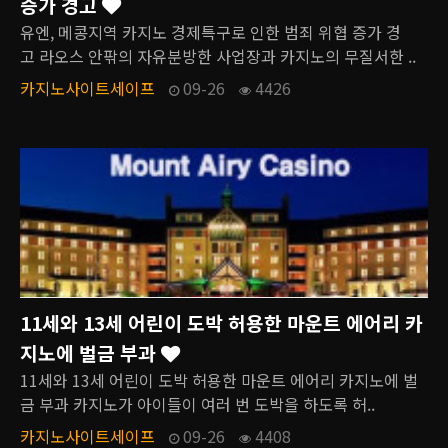
증가 경고
유엔, 메콩지역 카지노 경제특구로 인한 범죄 위협 증가 경
고 라오스 안팎의 자유분방한 사업장과 카지노의 무질서한 ..
카지노사이트세이프
09-26
4426
11세와 13세 어린이 도박 허용한 마운트 에어리 카
지노에 벌금 부과
11세와 13세 어린이 도박 허용한 마운트 에어리 카지노에 벌
금 부과 카지노가 아이들이 여러 번 도박을 하도록 허..
카지노사이트세이프
09-26
4408