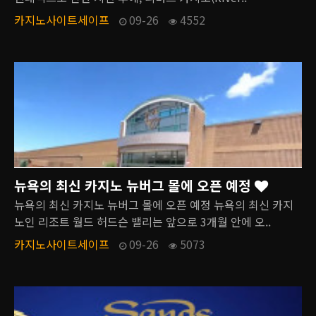
카지노사이트세이프
09-26
4552
뉴욕의 최신 카지노 뉴버그 몰에 오픈 예정
뉴욕의 최신 카지노 뉴버그 몰에 오픈 예정 뉴욕의 최신 카지
노인 리조트 월드 허드슨 밸리는 앞으로 3개월 안에 오..
카지노사이트세이프
09-26
5073