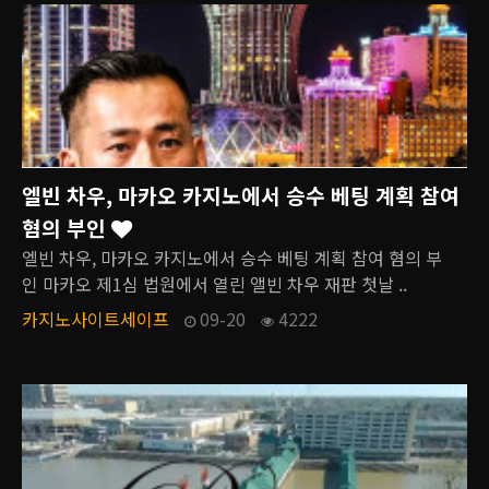
엘빈 차우, 마카오 카지노에서 승수 베팅 계획 참여
혐의 부인
엘빈 차우, 마카오 카지노에서 승수 베팅 계획 참여 혐의 부
인 마카오 제1심 법원에서 열린 앨빈 차우 재판 첫날 ..
카지노사이트세이프
09-20
4222