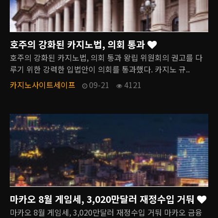
호주의 강화된 카지노법, 의회 통과
호주의 강화된 카지노법, 의회 통과 왕립 위원회의 권고를 다
루기 위한 강력한 입법안이 의회를 통과했다. 카지노 규..
카지노사이트세이프
09-21
4121
마카오 8월 게임세, 3,020만달러 재정수입 거둬
마카오 8월 게임세, 3,020만달러 재정수입 거둬 마카오 금융