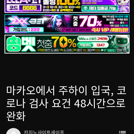
마카오에서 주하이 입국, 코
로나 검사 요건 48시간으로
완화
카지노사이트세이프