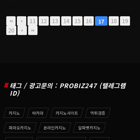
11
12
13
14
15
16
18
19
17
20
태그 / 광고문의 : PROBIZ247 (텔레그램
ID)
카지노
바카라
카지노사이트
먹튀검증
파라오카지노
온라인카지노
알파벳카지노