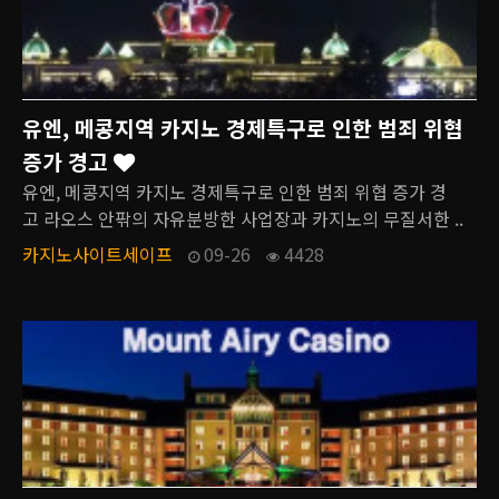
유엔, 메콩지역 카지노 경제특구로 인한 범죄 위협
증가 경고
유엔, 메콩지역 카지노 경제특구로 인한 범죄 위협 증가 경
고 라오스 안팎의 자유분방한 사업장과 카지노의 무질서한 ..
카지노사이트세이프
09-26
4428