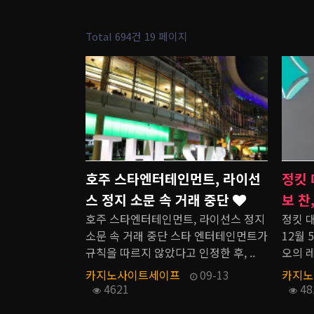
Total 694건
19 페이지
호주 스타엔터테인먼트, 라이선
정킷 
스 정지 소문 속 거래 중단
보 찬
호주 스타엔터테인먼트, 라이선스 정지
정킷 대
소문 속 거래 중단 스타 엔터테인먼트가
12월 
규칙을 따르지 않았다고 인정한 후, ..
오의 레
카지노사이트세이프
09-13
카지노
4621
48