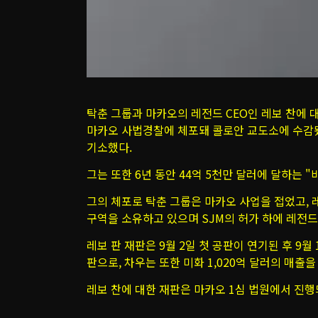
탁춘 그룹과 마카오의 레전드 CEO인 레보 찬에 대
마카오 사법경찰에 체포돼 콜로안 교도소에 수감됐다
기소했다.
그는 또한 6년 동안 44억 5천만 달러에 달하는 "
그의 체포로 탁춘 그룹은 마카오 사업을 접었고, 
구역을 소유하고 있으며 SJM의 허가 하에 레전
레보 판 재판은 9월 2일 첫 공판이 연기된 후 9
판으로, 차우는 또한 미화 1,020억 달러의 매출
레보 찬에 대한 재판은 마카오 1심 법원에서 진행