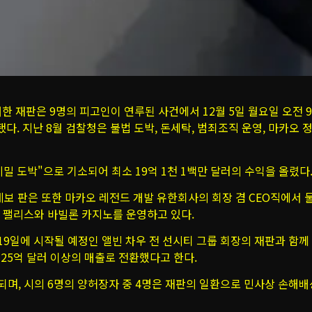
한 재판은 9명의 피고인이 연루된 사건에서 12월 5일 월요일 오전 9
. 지난 8월 검찰청은 불법 도박, 돈세탁, 범죄조직 운영, 마카오
비밀 도박"으로 기소되어 최소 19억 1천 1백만 달러의 수익을 올렸다
레보 판은 또한 마카오 레전드 개발 유한회사의 회장 겸 CEO직에서
드 팰리스와 바빌론 카지노를 운영하고 있다.
월 19일에 시작될 예정인 앨빈 차우 전 선시티 그룹 회장의 재판과 함
을 25억 달러 이상의 매출로 전환했다고 한다.
되며, 시의 6명의 양허장자 중 4명은 재판의 일환으로 민사상 손해