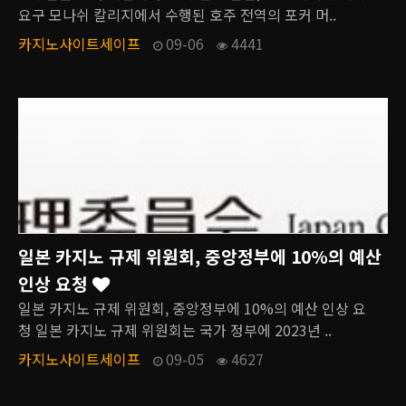
요구 모나쉬 칼리지에서 수행된 호주 전역의 포커 머..
카지노사이트세이프
09-06
4441
일본 카지노 규제 위원회, 중앙정부에 10%의 예산
인상 요청
일본 카지노 규제 위원회, 중앙정부에 10%의 예산 인상 요
청 일본 카지노 규제 위원회는 국가 정부에 2023년 ..
카지노사이트세이프
09-05
4627