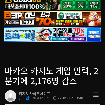
마카오 카지노 게임 인력, 2
분기에 2,176명 감소
카지노사이트세이프
0건
4,690회
22-09-12 13:40