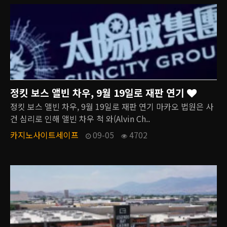
정킷 보스 앨빈 차우, 9월 19일로 재판 연기
정킷 보스 앨빈 차우, 9월 19일로 재판 연기 마카오 법원은 사
건 심리로 인해 앨빈 차우 척 와(Alvin Ch..
카지노사이트세이프
09-05
4702