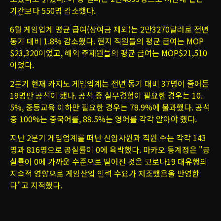
기간보다 550명 감소했다.
6월 게임업계 평균 급여(상여금 제외)는 2만3270달러로 전년
동기 대비 1.8% 감소했다. 현지 직원들의 평균 급여는 MOP
$23,320이었고, 해외 주재원들의 평균 급여는 MOP$21,510
이었다.
2분기 현재 카지노 게임업계는 전년 동기 대비 37명이 줄어든
19명만 공석이 됐다. 공석 중 실무경험이 필요한 경우는 10.
5%, 중등교육 이하만 필요한 경우는 78.9%에 불과했다. 공석
중 100%는 중국어를, 89.5%는 영어를 각각 알아야 했다.
지난 2분기 게임업계를 떠난 신입사원과 직원 수는 각각 143
명과 816명으로 공실률이 0에 육박했다. 마카오 통계정은 "공
실률이 0에 가까운 수준으로 떨어진 것은 코로나19 대유행의
지속적 영향으로 게임산업 인력 수요가 저조했음을 반영한
다"고 지적했다.