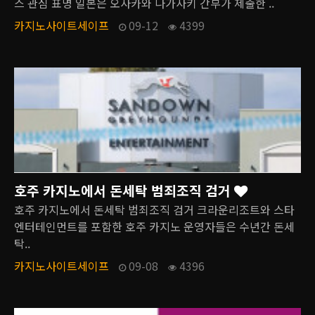
스 관심 표명 일본은 오사카와 나가사키 간부가 제출한 ..
카지노사이트세이프
09-12
4399
호주 카지노에서 돈세탁 범죄조직 검거
호주 카지노에서 돈세탁 범죄조직 검거 크라운리조트와 스타
엔터테인먼트를 포함한 호주 카지노 운영자들은 수년간 돈세
탁..
카지노사이트세이프
09-08
4396