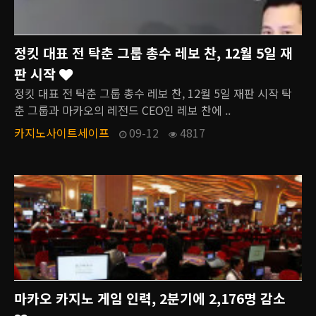
정킷 대표 전 탁춘 그룹 총수 레보 찬, 12월 5일 재
판 시작
정킷 대표 전 탁춘 그룹 총수 레보 찬, 12월 5일 재판 시작 탁
춘 그룹과 마카오의 레전드 CEO인 레보 찬에 ..
카지노사이트세이프
09-12
4817
마카오 카지노 게임 인력, 2분기에 2,176명 감소