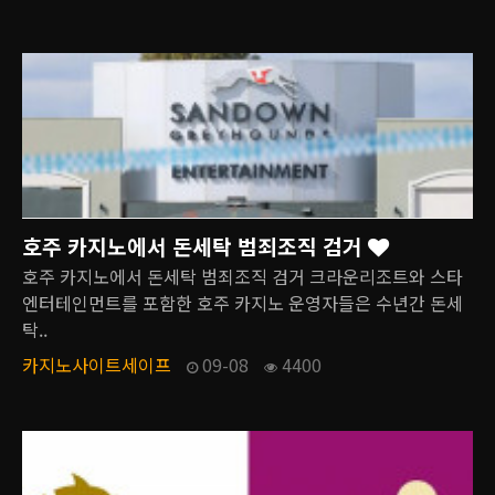
호주 카지노에서 돈세탁 범죄조직 검거
호주 카지노에서 돈세탁 범죄조직 검거 크라운리조트와 스타
엔터테인먼트를 포함한 호주 카지노 운영자들은 수년간 돈세
탁..
카지노사이트세이프
09-08
4400