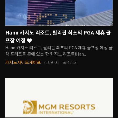
Hann 카지노 리조트, 필리핀 최초의 PGA 제휴 골
프장 예정
Hann 카지노 리조트, 필리핀 최초의 PGA 제휴 골프장 예정 클
락 프리포트 존에 있는 한 카지노 리조트(Han..
카지노사이트세이프
09-01
4713