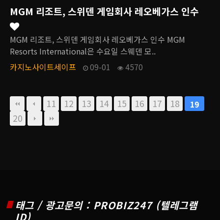
MGM 리조트, 스위덴 게임회사 레오베가스 인수
MGM 리조트, 스위덴 게임회사 레오베가스 인수 MGM
Resorts International은 수요일 스웨덴 모..
카지노사이트세이프
09-01
4570
11
12
13
14
15
16
17
18
19
20
태그 / 광고문의 : PROBIZ247 (텔레그램
ID)