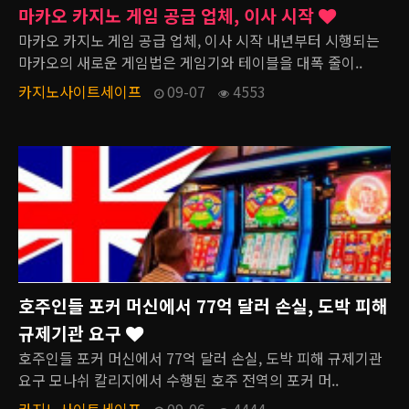
마카오 카지노 게임 공급 업체, 이사 시작
마카오 카지노 게임 공급 업체, 이사 시작 내년부터 시행되는
마카오의 새로운 게임법은 게임기와 테이블을 대폭 줄이..
카지노사이트세이프
09-07
4553
호주인들 포커 머신에서 77억 달러 손실, 도박 피해
규제기관 요구
호주인들 포커 머신에서 77억 달러 손실, 도박 피해 규제기관
요구 모나쉬 칼리지에서 수행된 호주 전역의 포커 머..
카지노사이트세이프
09-06
4444