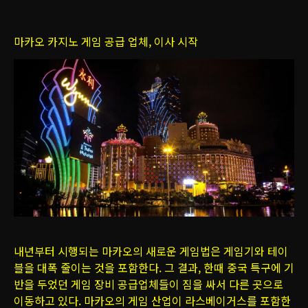
마카오 카지노 게임 공급 업체, 이사 시작
내년부터 시행되는 마카오의 새로운 게임법은 게임기와 테이
블을 대폭 줄이는 것을 포함한다. 그 결과, 한때 중국 특구에 기
반을 두었던 게임 장비 공급업체들이 짐을 싸서 다른 곳으로
이동하고 있다. 마카오의 게임 산업이 라스베이거스를 포함한