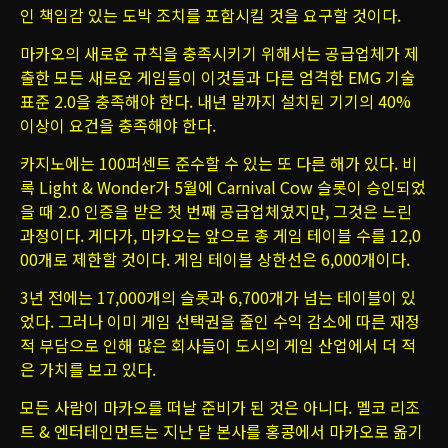
인 책임감 있는 도박 조치를 포함시킬 것을 요구할 것이다.
마카오의 새로운 규칙을 충족시키기 위해서는 공급업체가 제
출한 모든 새로운 게임들이 이것들과 다른 엄격한 EMG 기술
표준 2.0을 충족해야 한다. 내년 말까지 설치된 기기의 40%
이상이 요건을 충족해야 한다.
카지노에는 100퍼센트 준수할 수 있는 또 다른 해가 있다. 비
록 Light & Wonder가 5월에 Carnival Cow 슬롯이 승인되었
을 때 2.0 인증을 받은 첫 번째 공급업체였지만, 그것은 느린
과정이다. 게다가, 마카오는 앞으로 총 게임 테이블 수를 12,0
00개로 제한할 것이다. 게임 테이블 상한선은 6,000개이다.
3년 전에는 17,000개의 슬롯과 6,700개가 넘는 테이블이 있
었다. 그러나 이미 게임 선택권을 줄인 수익 감소에 따른 재정
적 부담으로 인해 많은 회사들이 도시의 게임 산업에서 더 적
은 가치를 보고 있다.
모든 사람이 마카오를 떠날 준비가 된 것은 아니다. 멜코 리조
트 & 엔터테인먼트는 지난 달 본사를 홍콩에서 마카오로 옮기