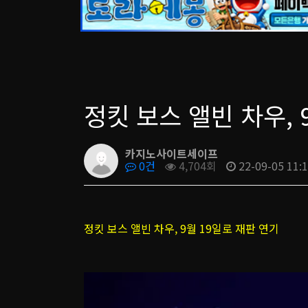
정킷 보스 앨빈 차우, 
카지노사이트세이프
0건
4,704회
22-09-05 11:
정킷 보스 앨빈 차우, 9월 19일로 재판 연기