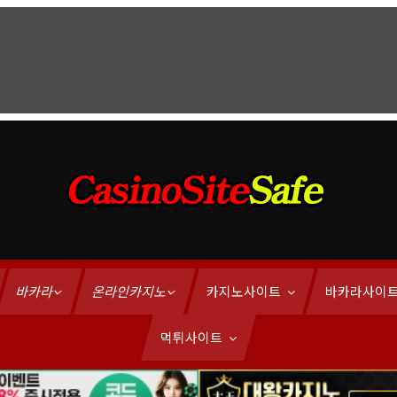
바카라
온라인카지노
카지노사이트
바카라사이
먹튀사이트