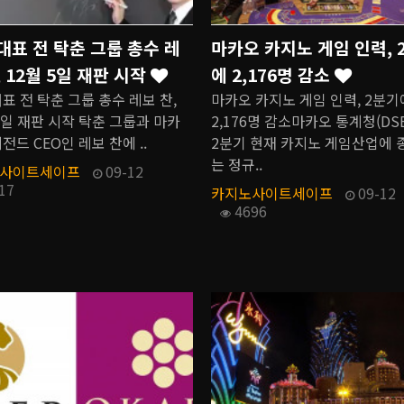
대표 전 탁춘 그룹 총수 레
마카오 카지노 게임 인력, 
, 12월 5일 재판 시작
에 2,176명 감소
표 전 탁춘 그룹 총수 레보 찬,
마카오 카지노 게임 인력, 2분기
5일 재판 시작 탁춘 그룹과 마카
2,176명 감소마카오 통계청(DS
전드 CEO인 레보 찬에 ..
2분기 현재 카지노 게임산업에 
는 정규..
사이트세이프
09-12
17
카지노사이트세이프
09-12
4696