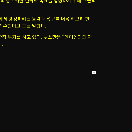
우리의 장기적인 전략적 목표를 달성하기 위해 그들의
 공간에서 경쟁하려는 능력과 욕구를 더욱 확고히 한
 인수했다고 그는 말했다.
 합작 투자를 하고 있다. 부스만은 "엔테인과의 관
.