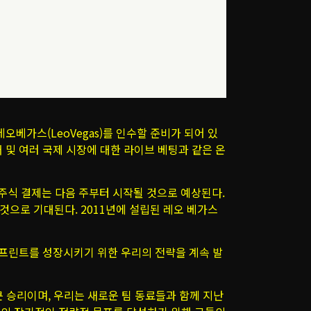
 레오베가스(LeoVegas)를 인수할 준비가 되어 있
커 및 여러 국제 시장에 대한 라이브 베팅과 같은 온
 주식 결제는 다음 주부터 시작될 것으로 예상된다.
 것으로 기대된다. 2011년에 설립된 레오 베가스
게임 풋프린트를 성장시키기 위한 우리의 전략을 계속 발
 큰 승리이며, 우리는 새로운 팀 동료들과 함께 지난