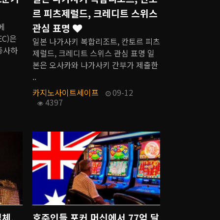
르 피츠제럴드, 크레디트 스위스
에
관심 표명
EC)은
일본 나가사키 복합리조트, 칸토르 피츠
종사하
제럴드, 크레디트 스위스 관심 표명 일
본은 오사카와 나가사키 간부가 제출한
..
카지노사이트세이프
09-12
4397
체,
호주인들 포커 머신에서 77억 달