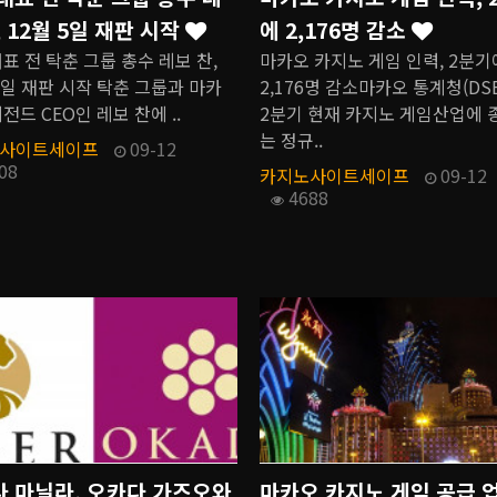
, 12월 5일 재판 시작
에 2,176명 감소
표 전 탁춘 그룹 총수 레보 찬,
마카오 카지노 게임 인력, 2분기
5일 재판 시작 탁춘 그룹과 마카
2,176명 감소마카오 통계청(DS
전드 CEO인 레보 찬에 ..
2분기 현재 카지노 게임산업에 
는 정규..
사이트세이프
09-12
08
카지노사이트세이프
09-12
4688
 마닐라, 오카다 가즈오와
마카오 카지노 게임 공급 업