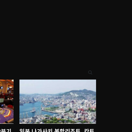
2분기
일본 나가사키 복합리조트, 칸토