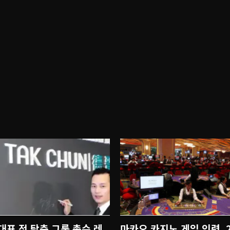
대표 전 탁춘 그룹 총수 레
마카오 카지노 게임 인력, 