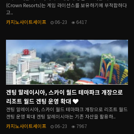
(Crown Resorts)는 게임 라이선스를 보유하기에 부적합하다
고..
카지노사이트세이프
06-23
6417
겐팅 말레이시아, 스카이 월드 테마파크 개장으로
리조트 월드 겐팅 운영 확대
겐팅 말레이시아, 스카이 월드 테마파크 개장으로 리조트 월드
겐팅 운영 확대 겐팅 말레이시아는 기존 자산을 활용하..
카지노사이트세이프
06-23
7967