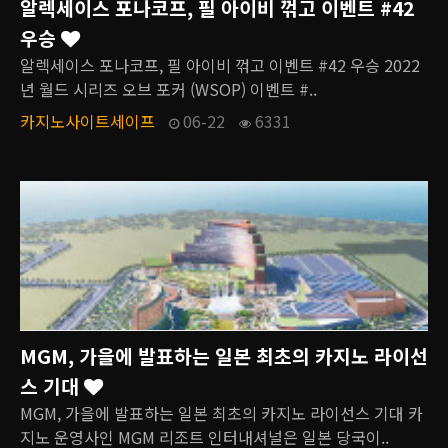
알렉세이스 포나코프, 필 아이비 꺾고 이벤트 #42
우승
알렉세이스 포나코프, 필 아이비 꺾고 이벤트 #42 우승 2022
년 월드 시리즈 오브 포커 (WSOP) 이벤트 #..
카지노사이트세이프
06-22
6331
MGM, 가을에 발표하는 일본 최초의 카지노 라이선
스 기대
MGM, 가을에 발표하는 일본 최초의 카지노 라이선스 기대 카
지노 운영사인 MGM 리조트 인터내셔널은 일본 당국이..