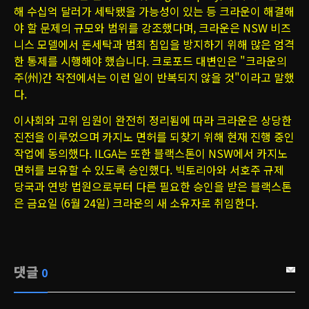
해 수십억 달러가 세탁됐을 가능성이 있는 등 크라운이 해결해
야 할 문제의 규모와 범위를 강조했다며, 크라운은 NSW 비즈
니스 모델에서 돈세탁과 범죄 침입을 방지하기 위해 많은 엄격
한 통제를 시행해야 했습니다. 크로포드 대변인은 "크라운의
주(州)간 작전에서는 이런 일이 반복되지 않을 것"이라고 말했
다.
이사회와 고위 임원이 완전히 정리됨에 따라 크라운은 상당한
진전을 이루었으며 카지노 면허를 되찾기 위해 현재 진행 중인
작업에 동의했다. ILGA는 또한 블랙스톤이 NSW에서 카지노
면허를 보유할 수 있도록 승인했다. 빅토리아와 서호주 규제
당국과 연방 법원으로부터 다른 필요한 승인을 받은 블랙스톤
은 금요일 (6월 24일) 크라운의 새 소유자로 취임한다.
댓글
0