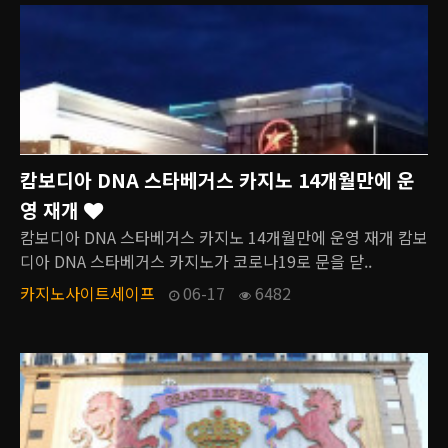
캄보디아 DNA 스타베거스 카지노 14개월만에 운
영 재개
캄보디아 DNA 스타베거스 카지노 14개월만에 운영 재개 캄보
디아 DNA 스타베거스 카지노가 코로나19로 문을 닫..
카지노사이트세이프
06-17
6482