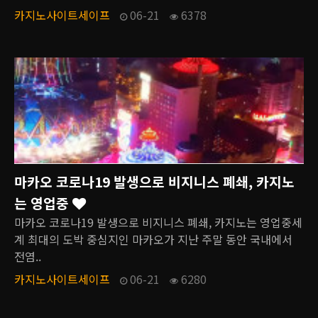
카지노사이트세이프
06-21
6378
마카오 코로나19 발생으로 비지니스 폐쇄, 카지노
는 영업중
마카오 코로나19 발생으로 비지니스 폐쇄, 카지노는 영업중세
계 최대의 도박 중심지인 마카오가 지난 주말 동안 국내에서
전염..
카지노사이트세이프
06-21
6280