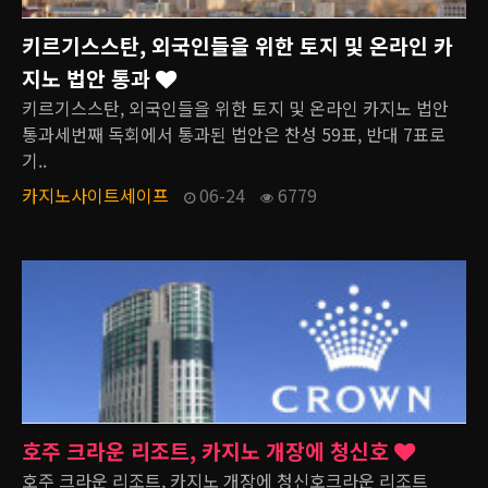
키르기스스탄, 외국인들을 위한 토지 및 온라인 카
지노 법안 통과
키르기스스탄, 외국인들을 위한 토지 및 온라인 카지노 법안
통과세번째 독회에서 통과된 법안은 찬성 59표, 반대 7표로
기..
카지노사이트세이프
06-24
6779
호주 크라운 리조트, 카지노 개장에 청신호
호주 크라운 리조트, 카지노 개장에 청신호크라운 리조트