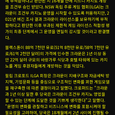
에 부적합하다고 판단된 지 16개월 만에 시드니 카지노 개장
을 조건부 승인 받았다. NSW 독립 주류 게임 협회(ILGA)는 크
라운이 조건부 카지노 운영을 시작할 수 있도록 허용하지만, 2
021년 버긴 조사 결과 크라운이 라이선스를 보유하기에 부적
합하다고 판단한 이후 부과된 제한적 게임 라이선스 적합성 평
가의 최종 단계에서 그 운영을 면밀히 감시할 것이라고 판결했
다.
블랙스톤이 88억 7천만 유로(51억 8천만 유로/58억 7천만 유
로/61억 2천만 달러)의 가격에 인수한 크라운은 1년 이상 동
안 22억 달러 규모의 바랑가루 식당과 호텔 타워에 있는 카지
노를 게임 후원자들에게 개방하는 것을 막았다.
필립 크로포드 ILGA 회장은 크라운이 지배구조와 자금세탁 방
지책, 기업문화 등을 중심으로 구조적인 변화를 꾀한 게임모델
을 재구축한 데 따른 결정이라고 말했다. 크로퍼드는 "크라운
과 1년 이상 일한 후 당국은 크라운이 조건부 카지노 영업을
할 수 있는 단계에 도달한 것을 기쁘게 생각한다"고 말했다.
"운영의 변화를 관찰하고 비즈니스에 변화를 포함시켜야 할
필요성을 고려하여, 당국은 18개월에서 2년 사이에 진행될 수