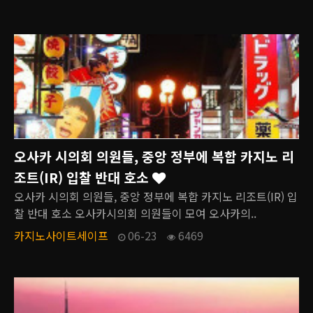
오사카 시의회 의원들, 중앙 정부에 복합 카지노 리
조트(IR) 입찰 반대 호소
오사카 시의회 의원들, 중앙 정부에 복합 카지노 리조트(IR) 입
찰 반대 호소 오사카시의회 의원들이 모여 오사카의..
카지노사이트세이프
06-23
6469