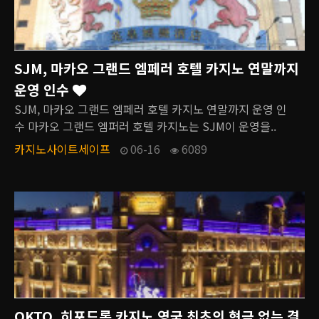
SJM, 마카오 그랜드 엠페러 호텔 카지노 연말까지
운영 인수
SJM, 마카오 그랜드 엠페러 호텔 카지노 연말까지 운영 인
수 마카오 그랜드 엠퍼러 호텔 카지노는 SJM이 운영을..
카지노사이트세이프
06-16
6089
OKTO, 히포드롬 카지노 영국 최초의 현금 없는 결