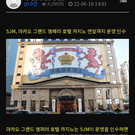
0건
6,089회
22-06-16 14:01
SJM, 마카오 그랜드 엠페러 호텔 카지노 연말까지 운영 인수
마카오 그랜드 엠퍼러 호텔 카지노는 SJM이 운영을 인수하면