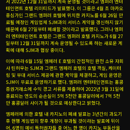
서 2022년 12월 31일까지 계속 운영될 것이라고 엠퍼러 엔터
테인먼트 호텔 리미티드가 발표했다. 이 그룹은 4월 초 마카오
중심가인 그랜드 엠퍼러 호텔에 위치한 카지노를 6월 26일 만
료될 예정인 게임업체 SJM과의 서비스 계약을 갱신하지 않기
때문에 6월 27일부터 폐쇄할 것이라고 발표했다. 그러나 엠퍼
러 엔터테인먼트 호텔은 그랜드 엠퍼러 호텔 카지노가 6월 27
일부터 12월 31일까지 계속 운영될 수 있도록 하는 새로운 계
획에 대해 SJM과 협상 중이다.
이에 따라 6월 15일 엠페러 E 호텔의 간접적인 완전 소유 자회
사 틴허우는 SJM과 그랜드 엠페러 호텔의 호텔 객실, 케이터
링 및 부대 서비스 제공에 관한 계약을 체결하고, 게임 운영은
SJM이 무료로 운영하기로 했다. 엠퍼러 엔터테인먼트는 홍콩
증권거래소에 수익 경고 서류를 제출하여 2022년 3월 31일에
종료되는 연도의 순손실이 5억 5천만 홍콩달러에서 7억 5천
만 홍콩달러 사이가 될 것으로 예상한다고 밝혔다.
엠페러에 의한 호텔 내 카지노의 폐쇄 발표는 3년간의 과도기
후 현행 게임법의 향후 개정이 부과될 것이라는 발표에 뒤이
어, 6명의 예비 특허권자들 중 어느 한 명이 카지노 부동산을