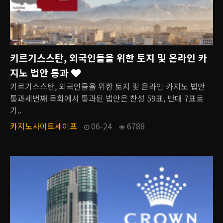
키르기스스탄, 외국인들을 위한 토지 및 온라인 카
지노 법안 통과
키르기스스탄, 외국인들을 위한 토지 및 온라인 카지노 법안
통과세번째 독회에서 통과된 법안은 찬성 59표, 반대 7표로
기..
카지노사이트세이프
06-24
6788