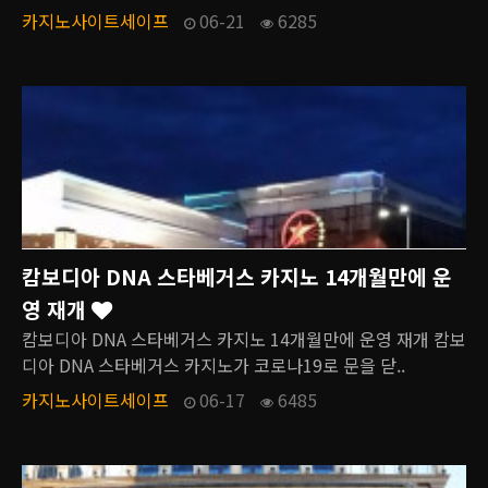
카지노사이트세이프
06-21
6285
캄보디아 DNA 스타베거스 카지노 14개월만에 운
영 재개
캄보디아 DNA 스타베거스 카지노 14개월만에 운영 재개 캄보
디아 DNA 스타베거스 카지노가 코로나19로 문을 닫..
카지노사이트세이프
06-17
6485