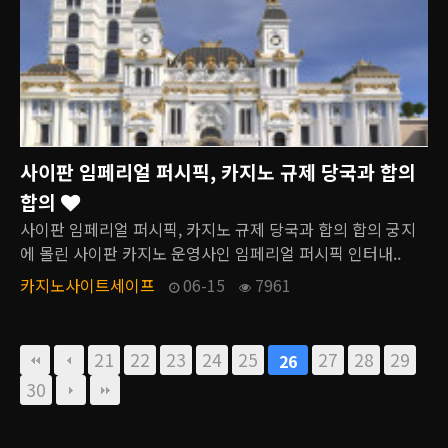
사이판 임페리얼 퍼시픽, 카지노 규제 당국과 합의
합의
사이판 임페리얼 퍼시픽, 카지노 규제 당국과 합의 합의 궁지
에 몰린 사이판 카지노 운영사인 임페리얼 퍼시픽 인터내..
카지노사이트세이프
06-15
7961
21
22
23
24
25
27
28
29
26
30