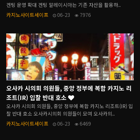
겐팅 운영 확대 겐팅 말레이시아는 기존 자산을 활용하..
카지노사이트세이프
06-23
7976
오사카 시의회 의원들, 중앙 정부에 복합 카지노 리
조트(IR) 입찰 반대 호소
오사카 시의회 의원들, 중앙 정부에 복합 카지노 리조트(IR) 입
찰 반대 호소 오사카시의회 의원들이 모여 오사카의..
카지노사이트세이프
06-23
6469