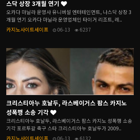
스닥 상장 3개월 연기
오카다 마닐라 운영사 유니버설 엔터테인먼트, 나스닥 상장 3
개월 연기 오카다 마닐라 운영업체인 타이거 리조트, 레..
카지노사이트세이프
06-13
6237
크리스티아누 호날두, 라스베이거스 팜스 카지노
성폭행 소송 기각
크리스티아누 호날두, 라스베이거스 팜스 카지노 성폭행 소송
기각 포르투갈 축구 스타 크리스티아누 호날두가 2009..
카지노사이트세이프
06-13
6132