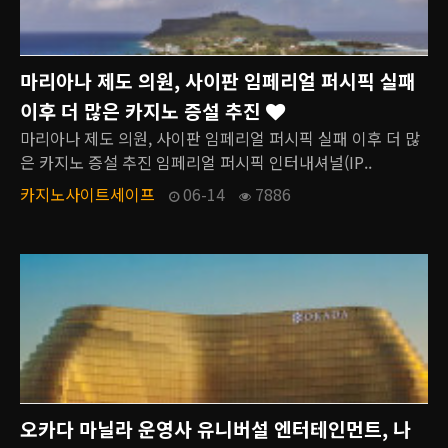
마리아나 제도 의원, 사이판 임페리얼 퍼시픽 실패
이후 더 많은 카지노 증설 추진
마리아나 제도 의원, 사이판 임페리얼 퍼시픽 실패 이후 더 많
은 카지노 증설 추진 임페리얼 퍼시픽 인터내셔널(IP..
카지노사이트세이프
06-14
7886
오카다 마닐라 운영사 유니버설 엔터테인먼트, 나