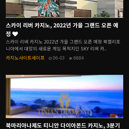
스카이 리버 카지노, 2022년 가을 그랜드 오픈 예
정
스카이 리버 카지노 2022년 가을 그랜드 오픈 예정 북캘리포
니아에서 대망의 새로운 게임 목적지인 SKY 리버 카..
카지노사이트세이프
06-03
6684
북마리아나제도 티니안 다이아몬드 카지노, 3분기