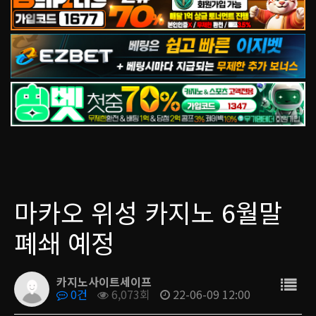
마카오 위성 카지노 6월말
폐쇄 예정
카지노사이트세이프
0건
6,073회
22-06-09 12:00