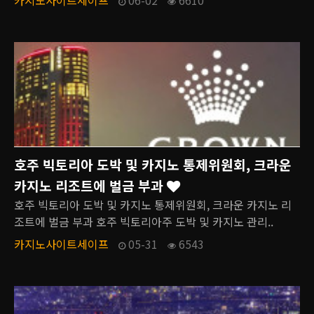
호주 빅토리아 도박 및 카지노 통제위원회, 크라운
카지노 리조트에 벌금 부과
호주 빅토리아 도박 및 카지노 통제위원회, 크라운 카지노 리
조트에 벌금 부과 호주 빅토리아주 도박 및 카지노 관리..
카지노사이트세이프
05-31
6543