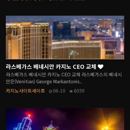
라스베가스 베네시안 카지노 CEO 교체
라스베가스 베네시안 카지노 CEO 교체 라스베가스의 베네시
안은(Venitian) George Markantonis..
카지노사이트세이프
06-10
6059