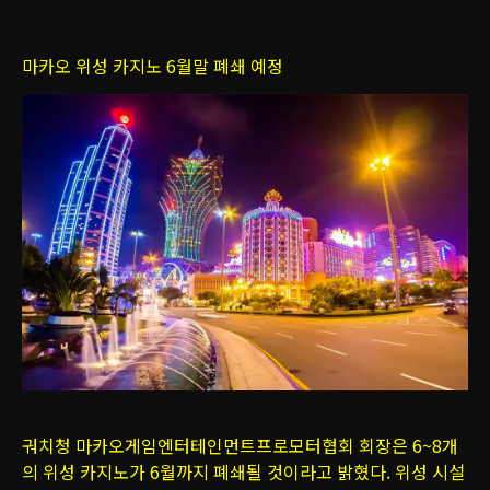
마카오 위성 카지노 6월말 폐쇄 예정
궈치청 마카오게임엔터테인먼트프로모터협회 회장은 6~8개
의 위성 카지노가 6월까지 폐쇄될 것이라고 밝혔다. 위성 시설